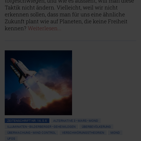
totgeschwiegen, und wie es aussieht, will man diese
Taktik nicht ändern. Vielleicht, weil wir nicht
erkennen sollen, dass man für uns eine ähnliche
Zukunft plant wie auf Planeten, die keine Freiheit
kennen?
Weiterlesen...
ZEITENSCHRIFT NR. 16, S.6
ALTERNATIVE 3 • MARS • MOND
ILLUMINATEN • BILDERBERGER • GEHEIMLOGEN
ÜBERBEVÖLKERUNG
ÜBERWACHUNG • MIND CONTROL
VERSCHWÖRUNGSTHEORIEN
MOND
UFOS