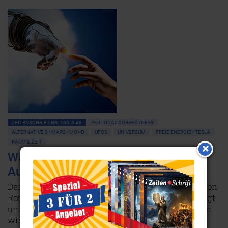
ZEITENSCHRIFT NR. 106, S.48
POLITICAL CORRECTNESS
ALTERNATIVE 3 • MARS • MOND
UFOS
UNIVERSUM
FREIE ENERGIE • TESLA
RAUM & ZEIT
Was nach Roswell geschah: Der
Aufbruch ins Weltall
Der Absturz eines Ufos im Jahr 1947 in der Nähe von
Roswell, New Mexico/USA, ist mittlerweile bestätigt
und legendär. Was bis heute offiziell verschwiegen
wird, sind andere Ufo- Niedergänge in der