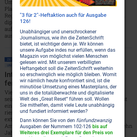
Umgebung mit Überlebenden von einem fernen
Planeten – und wie die US-Geheimdienste und
Regierung in den Fünfziger- und Sechzigerjahren
"3 für 2"-Heftaktion auch für Ausgabe
126!
diplomatische Beziehungen mit jener Zivilisation
aufnahmen, um Menschen und Know-how
Unabhängiger und unerschrockener
auszutauschen.
Weiterlesen...
Journalismus, wie ihn die ZeitenSchrift
bietet, ist wichtiger denn je. Wir können
unsere Aufgabe indes nur erfüllen, wenn das
Magazin von möglichst vielen Menschen
ZEITENSCHRIFT NR. 106, S.53
ALTERNATIVE 3 • MARS • MOND
UFOS
gelesen wird. Mit unserem verbilligten
UNIVERSUM
FREIE ENERGIE • TESLA
RAUM & ZEIT
Heftangebot soll die ZeitenSchrift weiterhin
Interstellare Reise: Expedition in ein
so erschwinglich wie möglich bleiben. Womit
wir nämlich heute konfrontiert sind, ist die
fernes System
minutiöse Umsetzung eines Masterplans, der
Vier Jahre bevor Neil Armstrong am 20. Juli 1969
uns in die totalüberwachte und digitalisierte
seinen Fuß auf den Mond setzte und sagte: „Dies ist
Welt des „Great Reset“ führen soll. Wollen
ein kleiner Schritt für einen Menschen, aber ein
Sie mithelfen, damit viele Leute unabhängig
und fundiert informiert werden?
riesiger Sprung für die Menschheit“, reisten unter
extremer Geheimhaltung zwölf hochqualifizierte
Dann können Sie von den
fünfundzwanzig
Amerikaner 40 Lichtjahre weit, um mindestens zehn
Ausgaben der Nummern 102-126
bis auf
Jahre auf einem uns unbekannten Planeten zu
Weiteres drei Exemplare für den Preis von