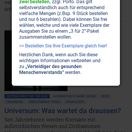
verbringen. Lesen Sie hier, welche Welt sie dort
zwei bestellen,
zzgl. Porto. Das gilt
selbstverständlich auch für entsprechend
antrafen.
NICHT ONLINE VERFÜGBAR
AUSGABE BESTELLEN
vielfache Mengen (z.Bsp. 9 Stück bestellen
und nur 6 bezahlen). Dabei können Sie frei
wählen, welche und wie viele Exemplare der
Ausgaben Sie zu einem „3 für 2“-Paket
zusammenstellen wollen.
>> Bestellen Sie Ihre Exemplare gleich hier!
Herzlichen Dank, wenn auch Sie diese
wichtigen Informationen verbreiten und
zu
„Verteidiger des gesunden
Menschenverstands“
werden.
ZEITENSCHRIFT NR. 106, S.63
ALTERNATIVE 3 • MARS • MOND
UFOS
UNIVERSUM
FREIE ENERGIE • TESLA
RAUM & ZEIT
Universum: Was wartet da draussen?
Seit Jahrzehnten werden Kontakte mit
außerirdischen Wesen und Zivilisationen