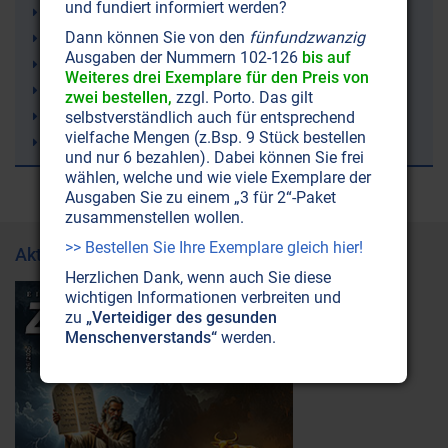
und fundiert informiert werden?
Zellen
Dann können Sie von den
fünfundzwanzig
Wetter
Ausgaben der Nummern 102-126
bis auf
Gelenkschmerzen
Weiteres drei Exemplare für den Preis von
Ketone (Ketonkörper)
zwei bestellen,
zzgl. Porto. Das gilt
Ketogene Ernährung (Ketose)
selbstverständlich auch für entsprechend
vielfache Mengen (z.Bsp. 9 Stück bestellen
Irland
und nur 6 bezahlen). Dabei können Sie frei
wählen, welche und wie viele Exemplare der
Ausgaben Sie zu einem „3 für 2“-Paket
zusammenstellen wollen.
>> Bestellen Sie Ihre Exemplare gleich hier!
Aktuelle Ausgabe
Herzlichen Dank, wenn auch Sie diese
wichtigen Informationen verbreiten und
zu
„Verteidiger des gesunden
Menschenverstands“
werden.