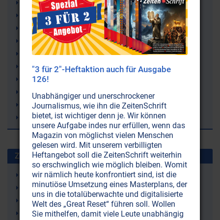
Immunsystem
Immunschwäche
HI-Virus
Hirnschlag
Herzschwäche
Herzinfarkt
"3 für 2"-Heftaktion auch für Ausgabe
126!
Gesundheitsgefahr
Gesellschaftsprobleme
Unabhängiger und unerschrockener
Fortpflanzung
Journalismus, wie ihn die ZeitenSchrift
bietet, ist wichtiger denn je. Wir können
Ethik
unsere Aufgabe indes nur erfüllen, wenn das
Magazin von möglichst vielen Menschen
gelesen wird. Mit unserem verbilligten
Heftangebot soll die ZeitenSchrift weiterhin
Zuletzt gesuchte Stichworte
so erschwinglich wie möglich bleiben. Womit
wir nämlich heute konfrontiert sind, ist die
Magnesiumchlorid
minutiöse Umsetzung eines Masterplans, der
Zähne
uns in die totalüberwachte und digitalisierte
Magnesiumchlorid
Welt des „Great Reset“ führen soll. Wollen
Klimaveränderung
Sie mithelfen, damit viele Leute unabhängig