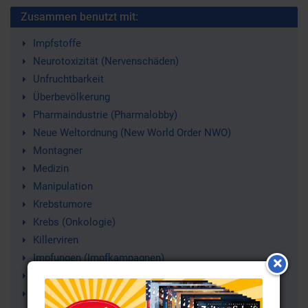
Zusammen benutzt mit:
Impfstoffe
Neurotoxizität (Nervenschäden)
Unfruchtbarkeit
Überbevölkerung
Pharmaindustrie (Pharmalobby)
Neue Weltordnung (New World Order NWO)
Montagner
Medizin
Manipulation
Krebstumore
Krebs (Onkologie)
Killerviren
Impfungen (Impfkampagnen)
Aids-Virus
Impfschaden (Post Vac Syndrom)