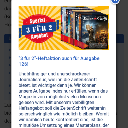
eindringlich vor psychischen Störungen und
dauerhaften Schäden wie Mastektomie
(Brustentfernung) oder Unfruchtbarkeit durch
Hormonkuren.
Lesen Sie auch diese Artikel:
Mit dem Kulturmarxismus in die neue Weltordnung?
Von der Lust auf Herrschaft zur Herrschaft der Lust
"3 für 2"-Heftaktion auch für Ausgabe
126!
Yin & Yang: Ohne Gegensätze kein Leben
Mann-Frau-Balance: Ideal vollkommener
Unabhängiger und unerschrockener
Ausgeglichenheit
Journalismus, wie ihn die ZeitenSchrift
bietet, ist wichtiger denn je. Wir können
Das Naturgesetz von Yin und Yang
unsere Aufgabe indes nur erfüllen, wenn das
Walter Russel: Das Geheimnis des Lichts
Magazin von möglichst vielen Menschen
gelesen wird. Mit unserem verbilligten
Längst geht es nicht mehr nur darum, sich im
Heftangebot soll die ZeitenSchrift weiterhin
biologisch falschen Geschlecht zu fühlen und sich
so erschwinglich wie möglich bleiben. Womit
wir nämlich heute konfrontiert sind, ist die
deshalb mit dem anderen Geschlecht zu
minutiöse Umsetzung eines Masterplans, der