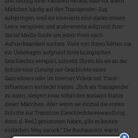
und fünfzig ihrer Familien heraus, dass vor allem
Mädchen häufig auf den Transgender-Zug
aufspringen, weil sie einerseits eine starke innere
Leere verspüren und andererseits aufgrund ihrer
Social Media
-Sucht um jeden Preis nach
Aufmerksamkeit suchen. Viele von ihnen hätten nie
ein Unbehagen aufgrund ihres biologischen
Geschlechts verspürt, schreibt Shrier, bis sie an der
Schule eine
Coming out
-Geschichte eines
Gastredners oder im Internet Videos mit Trans-
Influencern entdeckt hätten. „Sich als Transgender
zu outen, steigert zwar sofort den sozialen Status
dieser Mädchen. Aber wenn sie einmal die ersten
Schritte zur Transition [Geschlechtsumwandlung,
Anm. d. Red.] genommen haben, gibt es keinen
einfachen Weg zurück.“ Die Buchautorin warnt