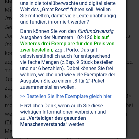
identifizieren – als Mann oder als Frau. In ihrem
uns in die totalüberwachte und digitalisierte
Mitte 2020 in den USA veröffentlichten Buch
Welt des „Great Reset“ führen soll. Wollen
Sie mithelfen, damit viele Leute unabhängig
Irreversible Damage: The Transgender Craze
und fundiert informiert werden?
Seducing Our Daughters
weist die
Wall Street
4
Dann können Sie von den
fünfundzwanzig
Journal
-Journalistin Abigail Shrier darauf hin, dass
Ausgaben der Nummern 102-126
bis auf
Weiteres drei Exemplare für den Preis von
immer mehr Mädchen
das Mann-Frau-Schema
zwei bestellen,
zzgl. Porto. Das gilt
komplett ablehnen und als „queer“
oder „trans“
5
selbstverständlich auch für entsprechend
angesehen werden wollen. Laut Erhebungen wollen
vielfache Mengen (z.Bsp. 9 Stück bestellen
und nur 6 bezahlen). Dabei können Sie frei
auch in Europa bereits ein Drittel der Trans-
wählen, welche und wie viele Exemplare der
Jugendlichen keinem „binären“ Geschlecht
Ausgaben Sie zu einem „3 für 2“-Paket
zusammenstellen wollen.
zugeordnet werden und demnach faktisch als ein
Neutrum gelten. Dieses moderne Phänomen wurzle
>> Bestellen Sie Ihre Exemplare gleich hier!
nicht in der traditionellen
Geschlechtsdysphorie
(bei
Herzlichen Dank, wenn auch Sie diese
wichtigen Informationen verbreiten und
welcher man sich von Kind an im falschen Körper
zu
„Verteidiger des gesunden
fühlt): Vielmehr seien es unglückliche junge
Menschenverstands“
werden.
Menschen, die vorher nie ein Problem mit ihrer