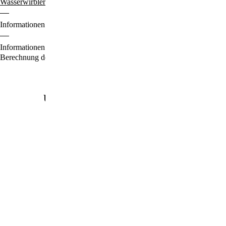
Wasserwirbler & Energie-Duschen
Gesundheit & Wellness
Informationen zu den Zahlungsoptionen finden Sie
hier
.
Informationen für den Standardversand, zur Lieferung und zur
Berechnung der Lieferfrist finden Sie
hier
.
Unsere beliebtesten Produkte