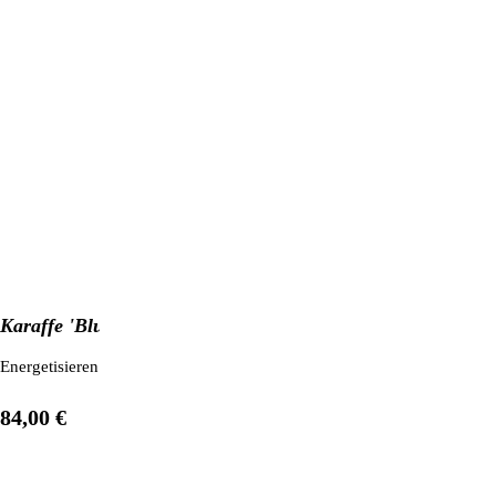
Karaffe 'Blume des Lebens'
Energetisieren Sie Ihr Trinkwasser mit dieser edlen & formschönen Wass
84,00 €