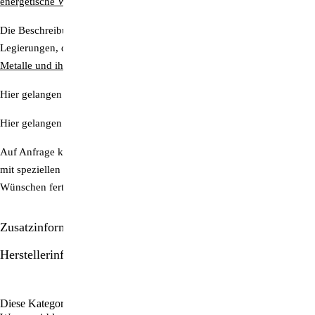
energetische Wirkung
Die Beschreibung der energetischen Wirkung aller Edelmetall-
Legierungen, die von Aquadea verwendet werden, finden Sie hier:
Metalle und ihre energetische Wirkung
Hier gelangen Sie zur Übersicht all unserer
Trinkwasser-Wirbler
.
Hier gelangen Sie zur Übersicht all unserer
Wellness-Wirblerduschen
Auf Anfrage können wir auch Trinkwasserwirbler und Wirblerduschen
mit speziellen Kristallkonfigurationen nach Ihren individuellen
Wünschen fertigen lassen.
Zusatzinformationen/Details
Herstellerinformationen
Diese Kategorien durchstöbern:
Vital-Wirbelduschen
Aquadea: