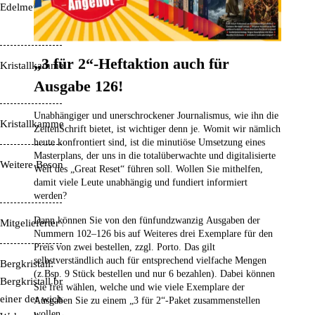
Edelmetall Wirkung
Aktiviert, Mut, zu sich
stehen
„3 für 2“-Heftaktion auch für
Kristallkammer Mitte
Bergkristall oder
Ausgabe 126!
Rosenquarz
Unabhängiger und unerschrockener Journalismus, wie ihn die
Kristallkammer Außen
Titan (ohne Stein)
ZeitenSchrift bietet, ist wichtiger denn je. Womit wir nämlich
heute konfrontiert sind, ist die minutiöse Umsetzung eines
Masterplans, der uns in die totalüberwachte und digitalisierte
Weitere Besonderheiten
Wirbelkammern aus reinem
Welt des „Great Reset“ führen soll. Wollen Sie mithelfen,
Titan
damit viele Leute unabhängig und fundiert informiert
werden?
Dann können Sie von den fünfundzwanzig Ausgaben der
Mitgelieferter Duschgriff
silber
Nummern 102–126
bis auf Weiteres drei Exemplare für den
Preis von zwei bestellen,
zzgl. Porto. Das gilt
selbstverständlich auch für entsprechend vielfache Mengen
Bergkristall:
(z.Bsp. 9 Stück bestellen und nur 6 bezahlen). Dabei können
Bergkristall bringt Reinheit/Klarheit und spendet Vitalität/Kraft. Als
Sie frei wählen, welche und wie viele Exemplare der
einer der wichtigsten Harmonie- & Heilsteine verbessert er die
Ausgaben Sie zu einem „3 für 2“-Paket zusammenstellen
wollen.