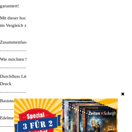
garantiert!
Mit dieser hochwertigen Dusche sparen Sie 30 bis 50 Prozent Wasser
im Vergleich zu einer herkömmlichen Dusche aus dem Baumarkt!
Zusammenfassung LifePower 4 "Libell"
Wie möchten Sie duschen?
sanft & charmant
Durchfluss Liter pro Minute - je nach
6 - 11 Liter pro Minute
Druck
✖
Basismaterial Resonanzplatte
Titan
Edelmetall
Titan