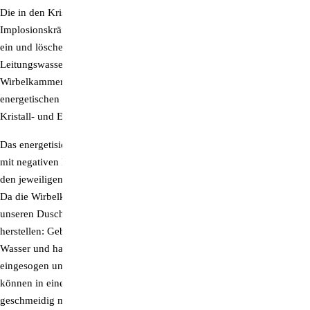
Die in den Kristall-Wirbelkammern erzeugten enormen
Implosionskräfte wirbeln bis zu 30 Prozent mehr Sauerstoff ins Wasser
ein und löschen gleichzeitig die Schadstoff-Informationen des
Leitungswassers, während das Wasser belebt wird. Das durch die
Wirbelkammern gemeinsam aufgebaute Torus-Energiefeld schafft einen
energetischen Resonanzraum, der die Schwingungsübertragung der
Kristall- und Edelmetallqualitäten auf das Wasser verstärkt.
Das energetisierte Duschwasser reinigt die Haut porentief, schafft ein
mit negativen Ionen aufgeladenes Raumklima und beschenkt uns mit
den jeweiligen Qualitäten der verwendeten Kristalle und Edelmetalle.
Da die Wirbelkammern einen starken Sog erzeugen, kann man mit
unseren Duschen ganz einfach
Ölemulsionen im Badewasser
herstellen: Geben Sie einfach ein paar Tropfen natürliches Pflegeöl ins
Wasser und halten Sie die Duschbrause darüber. So wird das Öl
eingesogen und hauchfein mit dem Badewasser verwirbelt – und sie
können in eine Wohlfühloase eintauchen, die Ihre Haut samtweich und
geschmeidig macht!