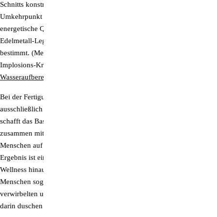
Schnitts konstruierten Wirbelkammern enthalten an ihrem
Supersubstanz DMSO
Umkehrpunkt verschiedene Kristalle, die dem Wasser ihre jeweilige
energetische Qualität als „Obertöne“ aufschwingen, während die
Trimilin-Trampoline
Edelmetall-Legierung der Duschplatte den energetischen „Grundton“
bestimmt. (Mehr Informationen über die Wirkweise dieser speziellen
Zeolith als bpa-Pulver
Implosions-Kristall-Torus-Wirbeltechnologie lesen Sie hier:
Wasseraufbereitung: Vom Leitungswasser zum Lebenswasser
)
Bei der Fertigung unserer exklusiven Wirblerduschen kommen
ausschließlich bioenergetisch hochwertige Werkstoffe zum Einsatz. So
schafft das Basis-Material der Resonanzplatte und der Wirbler – Titan –,
zusammen mit dem verwendeten Kristall harmonische und für den
Menschen auf allen Ebenen förderliche Wechselwirkungen. Das
Ergebnis ist ein bislang nicht gekanntes Duscherlebnis, das über bloße
Wellness hinausgeht. Erfahrungen zeigen nämlich, dass manche
Menschen sogar noch größeren energetischen Nutzen aus dem
verwirbelten und lichtvollen „Kristallwasser“ ziehen, wenn sie auch
darin duschen oder baden, statt es nur zu trinken.