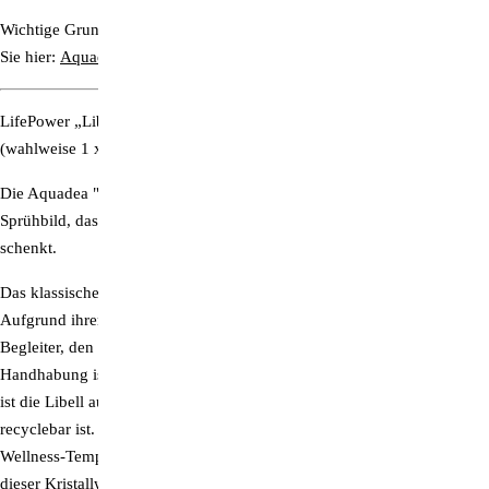
Wichtige Grundinformationen zur Aquadea-Wirbeltechnologie finden
Sie hier:
Aquadea Gutachten & Hintergrundinfos
LifePower „Libell“ | TITAN 4 Klarheit / Herzenswärme
(wahlweise 1 x Bergkristall oder 1 x Rosenquarz)
Die Aquadea "Libell" besticht durch ihr sanftes & charmantes
Sprühbild, das Ihnen ein wohliges Gefühl der vollen Umhüllung
schenkt.
Das klassische Design fügt sich harmonisch in jedes Badezimmer ein.
Aufgrund ihrer robusten Titan-Bauweise ist die Libell ein langer
Begleiter, den Sie nicht mehr missen möchten. Durch die pflegeleichte
Handhabung ist sie ebenso ideal für Kinder geeignet. Darüber hinaus
ist die Libell auch absolut ökologisch, da sie konsequent 100 Prozent
recyclebar ist. Verwandeln Sie Ihr eigenes Badezimmer jetzt in einen
Wellness-Tempel voller Entspannung und Ausgeglichenheit – mit
dieser Kristallwirbel-Dusche ist ein einzigartiges Duscherlebnis