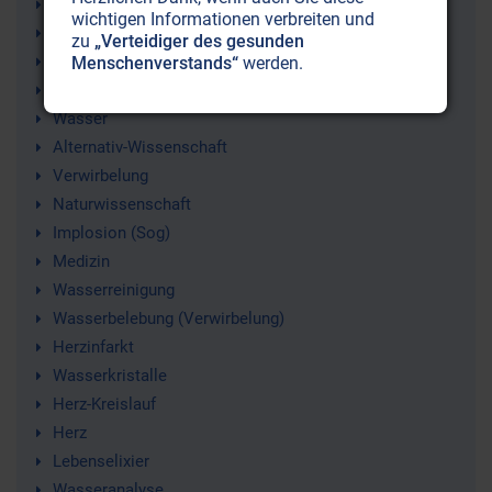
Viktor Schauberger
wichtigen Informationen verbreiten und
Wirbelphysik
zu
„Verteidiger des gesunden
Wirbel
Menschenverstands“
werden.
Wasserwirbel
Wasser
Alternativ-Wissenschaft
Verwirbelung
Naturwissenschaft
Implosion (Sog)
Medizin
Wasserreinigung
Wasserbelebung (Verwirbelung)
Herzinfarkt
Wasserkristalle
Herz-Kreislauf
Herz
Lebenselixier
Wasseranalyse