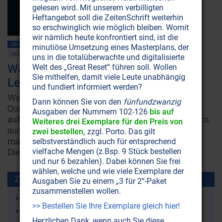
gelesen wird. Mit unserem verbilligten
Heftangebot soll die ZeitenSchrift weiterhin
so erschwinglich wie möglich bleiben. Womit
wir nämlich heute konfrontiert sind, ist die
ZEITENSCHRIFT NR. 95, S.24
GESUNDHEIT
WASSER
minutiöse Umsetzung eines Masterplans, der
ALTERNATIVE WISSENSCHAFT
uns in die totalüberwachte und digitalisierte
Wasseraufbereitung: Vom
Welt des „Great Reset“ führen soll. Wollen
Sie mithelfen, damit viele Leute unabhängig
Leitungswasser zum Lebenswasser
und fundiert informiert werden?
Wie man dem Wasser mit Verwirbelung die
Dann können Sie von den
fünfundzwanzig
Qualitäten von Edelsteinen und Edelmetallen
Ausgaben der Nummern 102-126
bis auf
aufschwingt, damit dieses nicht nur belebt, sondern
Weiteres drei Exemplare für den Preis von
auch zu einer Art homöopathischen Potenz wird,
zwei bestellen,
zzgl. Porto. Das gilt
macht ein Wasserpionier aus Süddeutschland vor.
selbstverständlich auch für entsprechend
Die Resultate sind verblüffend.
Weiterlesen...
vielfache Mengen (z.Bsp. 9 Stück bestellen
und nur 6 bezahlen). Dabei können Sie frei
wählen, welche und wie viele Exemplare der
Zusammen benutzt mit:
Ausgaben Sie zu einem „3 für 2“-Paket
zusammenstellen wollen.
Hexagonales Wasser
>> Bestellen Sie Ihre Exemplare gleich hier!
Gesundheit
Herzlichen Dank, wenn auch Sie diese