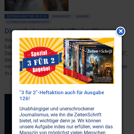
ZEITENSCHRIFT NR. 95, S.16
GESUNDHEIT
WASSER
ALTERNATIVE WISSENSCHAFT
Die unbekannten Kräfte im Wasser
Wasser zeigt, wie wir Menschen uns zu verhalten
hätten: Es möchte nur das Beste von sich geben.
Dann verwandelt es sich in eine Art „Flüssigkristall“,
der deutlich mehr Sauerstoff und Lebensenergie
verschenkt, beispielsweise als Gletscherwasser oder
in einem gesunden Körper.
Weiterlesen...
"3 für 2"-Heftaktion auch für Ausgabe
126!
Unabhängiger und unerschrockener
Journalismus, wie ihn die ZeitenSchrift
bietet, ist wichtiger denn je. Wir können
unsere Aufgabe indes nur erfüllen, wenn das
Magazin von möglichst vielen Menschen