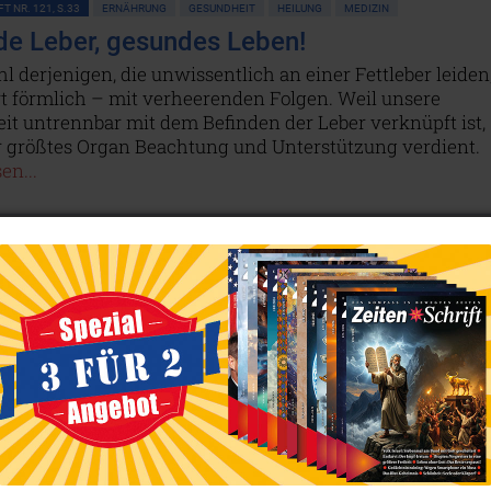
T NR. 121, S.33
ERNÄHRUNG
GESUNDHEIT
HEILUNG
MEDIZIN
e Leber, gesundes Leben!
l derjenigen, die unwissentlich an einer Fettleber leiden
rt förmlich – mit verheerenden Folgen. Weil unsere
it untrennbar mit dem Befinden der Leber verknüpft ist,
r größtes Organ Beachtung und Unterstützung verdient.
en...
T NR. 119, S.48
ERNÄHRUNG
GESUNDHEIT
HEILUNG
MEDIZIN
iom: Alle Kraft kommt aus dem Bauch
oorganismen im Darm sind das Fundament unserer
it: Selbst das Immunsystem ist von der Darmflora
! Doch diese wird durch Umwelteinflüsse, falsche
g und neuerdings sogar von mRNA-Impfstoffen schwer
t. – Umso wichtiger ist es, aktiv für den Schutz des
ms zu sorgen.
Weiterlesen...