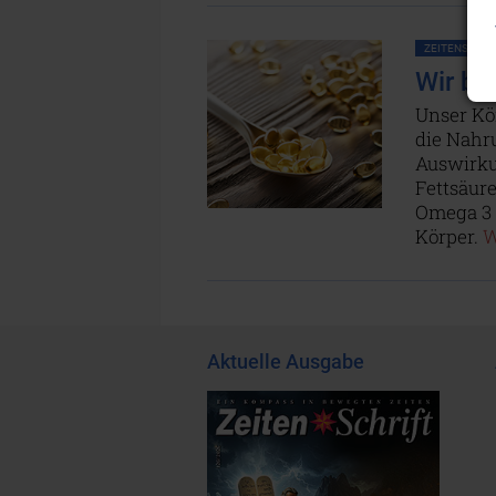
ZEITENSCHRIF
Wir b
Unser Kö
die Nahr
Auswirku
Fettsäure
Omega 3 e
Körper.
W
Aktuelle Ausgabe