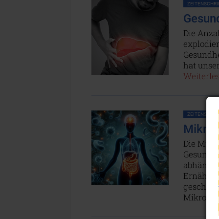
ZEITENSCHRIF
Gesund
Die Anzah
explodie
Gesundhe
hat unse
Weiterles
ZEITENSCHRIF
Mikrob
Die Mikr
Gesundhe
abhängig
Ernährun
geschädig
Mikrobio