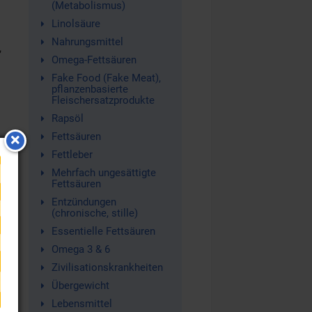
(Metabolismus)
Linolsäure
Nahrungsmittel
,
Omega-Fettsäuren
Fake Food (Fake Meat),
pflanzenbasierte
Fleischersatzprodukte
Rapsöl
Fettsäuren
Fettleber
Mehrfach ungesättigte
Fettsäuren
Entzündungen
(chronische, stille)
Essentielle Fettsäuren
Omega 3 & 6
Zivilisationskrankheiten
Übergewicht
Lebensmittel