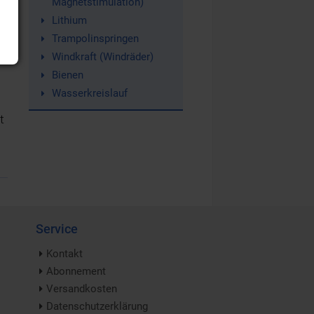
Magnetstimulation)
Lithium
Trampolinspringen
Windkraft (Windräder)
Bienen
Wasserkreislauf
t
Service
Kontakt
Abonnement
Versandkosten
Datenschutzerklärung