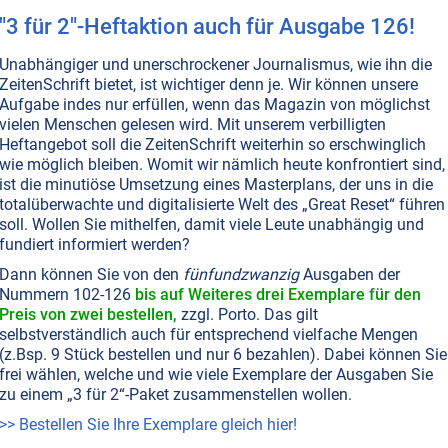
"3 für 2"-Heftaktion auch für Ausgabe 126!
T NR. 118, S.22
rfleisch" aus dem Bioreaktor? – Prost
Unabhängiger und unerschrockener Journalismus, wie ihn die
ZeitenSchrift bietet, ist wichtiger denn je. Wir können unsere
it!
Aufgabe indes nur erfüllen, wenn das Magazin von möglichst
 verlockend: Fleisch essen ganz ohne Tierleid. Ein
vielen Menschen gelesen wird. Mit unserem verbilligten
r Blick schlägt jedoch schnell auf den Magen. Denn um
Heftangebot soll die ZeitenSchrift weiterhin so erschwinglich
ht es nicht, wohl aber um Krieg und Kontrolle.
wie möglich bleiben. Womit wir nämlich heute konfrontiert sind,
ist die minutiöse Umsetzung eines Masterplans, der uns in die
en...
totalüberwachte und digitalisierte Welt des „Great Reset“ führen
soll. Wollen Sie mithelfen, damit viele Leute unabhängig und
fundiert informiert werden?
T NR. 115, S.3
ERNÄHRUNG
GESUNDHEIT
HEILUNG
Dann können Sie von den
fünfundzwanzig
Ausgaben der
äure: Das versteckte Gift
Nummern 102-126
bis auf Weiteres drei Exemplare für den
Preis von zwei bestellen,
zzgl. Porto. Das gilt
mit stark Omega-6-haltigen Pflanzenölen kocht, begünsti
selbstverständlich auch für entsprechend vielfache Mengen
he Entzündungen, Degenerationskrankheiten,
(z.Bsp. 9 Stück bestellen und nur 6 bezahlen). Dabei können Sie
igkeit und Demenz. Ob Rapsöl, Sonnenblumenöl oder viele
frei wählen, welche und wie viele Exemplare der Ausgaben Sie
peiseöle – was als gesund angepriesen wird, kann leicht
zu einem „3 für 2“-Paket zusammenstellen wollen.
eren Gesundheitsrisiko werden.
Weiterlesen...
>> Bestellen Sie Ihre Exemplare gleich hier!