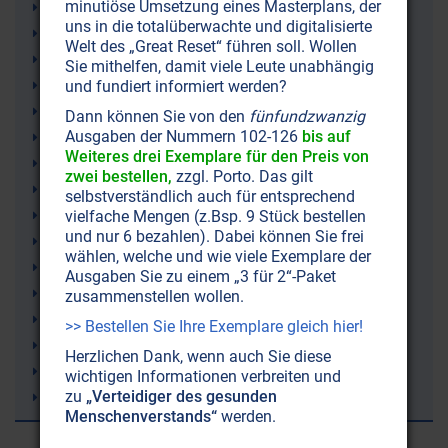
minutiöse Umsetzung eines Masterplans, der
Dichter
uns in die totalüberwachte und digitalisierte
Shoa
Welt des „Great Reset“ führen soll. Wollen
Seele
Sie mithelfen, damit viele Leute unabhängig
Rassismus
und fundiert informiert werden?
Nationalsozialismus (Nazis)
Dann können Sie von den
fünfundzwanzig
Ausgaben der Nummern 102-126
bis auf
Antisemitismus
Weiteres drei Exemplare für den Preis von
Kulturen
zwei bestellen,
zzgl. Porto. Das gilt
Judaismus (Judentum)
selbstverständlich auch für entsprechend
Holocaust
vielfache Mengen (z.Bsp. 9 Stück bestellen
und nur 6 bezahlen). Dabei können Sie frei
Hölderlin
wählen, welche und wie viele Exemplare der
Hitler
Ausgaben Sie zu einem „3 für 2“-Paket
Geist
zusammenstellen wollen.
Freiheit
>> Bestellen Sie Ihre Exemplare gleich hier!
Drittes Reich
Herzlichen Dank, wenn auch Sie diese
Devas
wichtigen Informationen verbreiten und
zu
„Verteidiger des gesunden
Deutschland
Menschenverstands“
werden.