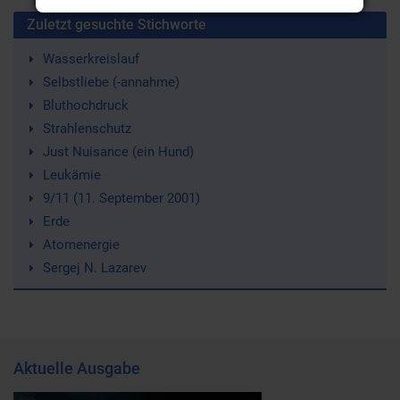
Zuletzt gesuchte Stichworte
Wasserkreislauf
Selbstliebe (-annahme)
Bluthochdruck
Strahlenschutz
Just Nuisance (ein Hund)
Leukämie
9/11 (11. September 2001)
Erde
Atomenergie
Sergej N. Lazarev
Aktuelle Ausgabe