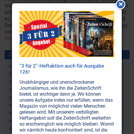
wie zur Goethe-Zeit, oder schleicht auf leisen Sohlen
schon wieder der Ungeist durchs Land? Wie kommt
es, daß ein Volk zugleich einen Goethe, Schiller und
Beethoven hervorbrachte – und einen Hitler, Göring
und Goebbels? Eine deutsche Charakterstudie.
Weiterlesen...
Zusammen benutzt mit:
"3 für 2"-Heftaktion auch für Ausgabe
Philosophie
126!
Friedrich Schiller
Goethe
Unabhängiger und unerschrockener
Journalismus, wie ihn die ZeitenSchrift
Nationen
bietet, ist wichtiger denn je. Wir können
Band des Vergessens
unsere Aufgabe indes nur erfüllen, wenn das
Graf von Saint Germain
Magazin von möglichst vielen Menschen
gelesen wird. Mit unserem verbilligten
Mystik
Heftangebot soll die ZeitenSchrift weiterhin
Liebe
so erschwinglich wie möglich bleiben. Womit
Esoterik
wir nämlich heute konfrontiert sind, ist die