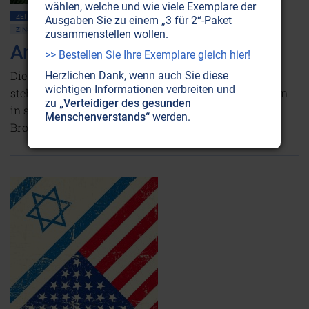
wählen, welche und wie viele Exemplare der
ZEITENSCHRIFT NR. 44
AMERIKA
GLOBALISIERUNG
WIRTSCHAFT
Ausgaben Sie zu einem „3 für 2“-Paket
ZINSGELD • BANKEN
zusammenstellen wollen.
Amerika vor dem K.O.?
>> Bestellen Sie Ihre Exemplare gleich hier!
Die USA, der angebliche Motor der Weltwirtschaft,
Herzlichen Dank, wenn auch Sie diese
wichtigen Informationen verbreiten und
stehen kurz vor dem Bankrott, wie Gerald J. Swanson
zu
„Verteidiger des gesunden
in seinem kürzlich erschienenen Buch ‚America the
Menschenverstands“
werden.
Broke' aufzeigt.
Weiterlesen...