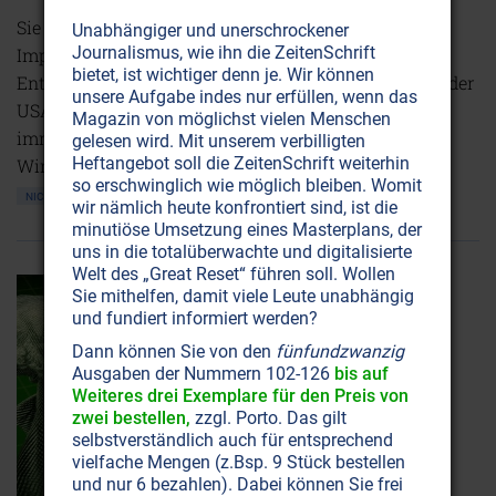
Sie sind Agenten im Auftrag des amerikanischen
Unabhängiger und unerschrockener
Journalismus, wie ihn die ZeitenSchrift
Imperiums. Ihre Mission: Sogenannte
bietet, ist wichtiger denn je. Wir können
Entwicklungsländer zu willenlosen Sklavenstaaten der
unsere Aufgabe indes nur erfüllen, wenn das
USA zu machen - auf Kosten der Bevölkerung, die
Magazin von möglichst vielen Menschen
immer mehr verarmt. Ein ehemaliger
gelesen wird. Mit unserem verbilligten
Heftangebot soll die ZeitenSchrift weiterhin
Wirtschaftsattentäter packt aus.
so erschwinglich wie möglich bleiben. Womit
NICHT ONLINE VERFÜGBAR
AUSGABE BESTELLEN
wir nämlich heute konfrontiert sind, ist die
minutiöse Umsetzung eines Masterplans, der
uns in die totalüberwachte und digitalisierte
Welt des „Great Reset“ führen soll. Wollen
Sie mithelfen, damit viele Leute unabhängig
und fundiert informiert werden?
Dann können Sie von den
fünfundzwanzig
Ausgaben der Nummern 102-126
bis auf
Weiteres drei Exemplare für den Preis von
zwei bestellen,
zzgl. Porto. Das gilt
selbstverständlich auch für entsprechend
vielfache Mengen (z.Bsp. 9 Stück bestellen
und nur 6 bezahlen). Dabei können Sie frei