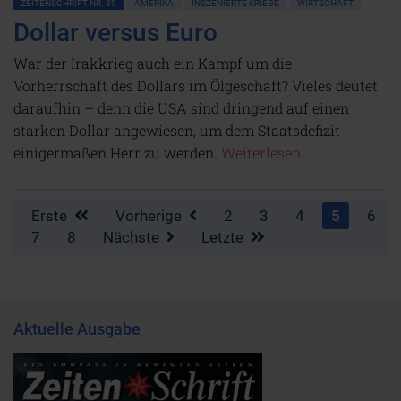
ZEITENSCHRIFT NR. 39
AMERIKA
INSZENIERTE KRIEGE
WIRTSCHAFT
Dollar versus Euro
War der Irakkrieg auch ein Kampf um die
Vorherrschaft des Dollars im Ölgeschäft? Vieles deutet
daraufhin – denn die USA sind dringend auf einen
starken Dollar angewiesen, um dem Staatsdefizit
einigermaßen Herr zu werden.
Weiterlesen...
Erste
Vorherige
2
3
4
5
6
7
8
Nächste
Letzte
Aktuelle Ausgabe