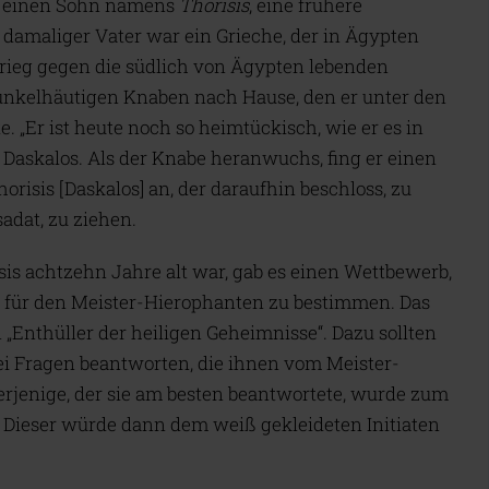
r einen Sohn namens
Thorisis
, eine frühere
 damaliger Vater war ein Grieche, der in Ägypten
rieg gegen die südlich von Ägypten lebenden
unkelhäutigen Knaben nach Hause, den er unter den
 „Er ist heute noch so heimtückisch, wie er es in
 Daskalos. Als der Knabe heranwuchs, fing er einen
risis [Daskalos] an, der daraufhin beschloss, zu
adat, zu ziehen.
isis achtzehn Jahre alt war, gab es einen Wettbewerb,
er für den Meister-Hierophanten zu bestimmen. Das
 „Enthüller der heiligen Geheimnisse“. Dazu sollten
i Fragen beantworten, die ihnen vom Meister-
erjenige, der sie am besten beantwortete, wurde zum
. Dieser würde dann dem weiß gekleideten Initiaten