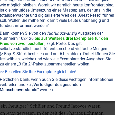
en Ägypten
wie möglich bleiben. Womit wir nämlich heute konfrontiert sind,
ist die minutiöse Umsetzung eines Masterplans, der uns in die
 ohne sie in diesem Leben jemals bewusst gelernt zu
totalüberwachte und digitalisierte Welt des „Great Reset“ führen
soll. Wollen Sie mithelfen, damit viele Leute unabhängig und
 er in seiner vorangegangenen Verkörperung ein
fundiert informiert werden?
en war. Aus demselben Grund sprach er Armenisch
Dann können Sie von den
fünfundzwanzig
Ausgaben der
te er sich an Orte und Straßen erinnern, die niemals
Nummern 102-126
bis auf Weiteres drei Exemplare für den
ie jedoch genau so existierten. Er vermochte auch
Preis von zwei bestellen,
zzgl. Porto. Das gilt
selbstverständlich auch für entsprechend vielfache Mengen
ben gewesen war, regelrecht wiederzubeleben, worauf
(z.Bsp. 9 Stück bestellen und nur 6 bezahlen). Dabei können Sie
son wurde. Er erinnerte sich nicht nur an einzelne
frei wählen, welche und wie viele Exemplare der Ausgaben Sie
zu einem „3 für 2“-Paket zusammenstellen wollen.
ern auch an die Empfindungen, die damit in jedem
 gewesen waren. Er vermochte also in eine frühere
>> Bestellen Sie Ihre Exemplare gleich hier!
t allen Komponenten wieder zu erleben, als ob dies
Herzlichen Dank, wenn auch Sie diese wichtigen Informationen
verbreiten und zu
„Verteidiger des gesunden
Menschenverstands“
werden.
rungen erlebte er in Ägypten zur Zeit der 18.
ein „heutiger“
Schüler und Freund Iacovos waren
2
von
Aton
gewesen. In der Zeit des Pharaos Echnaton,