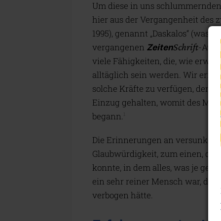
Um diese in uns schlummernden 
hier aus der Vergangenheit des z
1995), genannt „Daskalos“ (was gr
vergangenen
Schrift
-Ausg
Zeiten
viele Fähigkeiten, die, wie erwä
alltäglich sein werden. Wir erfah
solche Kräfte zu verfügen, denn 
Einzug gehalten, womit des Mens
begann.
1
Die Erinnerungen an versunkene Z
Glaubwürdigkeit, zum einen, da e
konnte, in dem alles, was je gesc
ein sehr reiner Mensch war, der
verbogen hätte.