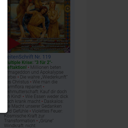
ZeitenSchrift Nr. 119
Multiple Krise: "3 für 2"-
Heftaktion!
•
Millionen beten
Armageddon und Apokalypse
herbei
•
Die wahre „Wiederkunft“
des Christus
•
Wie man die
Darmflora repariert
•
Leihmutterschaft: Kauf dir doch
ein Kind!
•
Wie Essen weder dick
noch krank macht
•
Daskalos:
Die Macht unserer Gedanken
und Gefühle
•
Violettes Feuer:
Kosmische Kraft zur
Transformation
•
„Grüne“
Windkraft: nicht