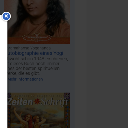
Paramahansa Yogananda
Autobiographie eines Yogi
Obwohl schon 1948 erschienen,
ist dieses Buch noch immer
eines der besten spirituellen
Werke, die es gibt.
Mehr Informationen