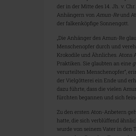
der in der Mitte des 14. Jh. v. Ch
Anhängern von
Amun-Re
und At
der falkenköpfige Sonnengott.
„Die Anhänger des Amun-Re glau
Menschenopfer durch und verehrt
Krokodile und Ähnliches. Atons
Praktiken. Sie glaubten an eine
g
verurteilten Menschenopfer“, eri
der Vielgötterei ein Ende und e
dazu führte, dass die vielen Am
fürchten begannen und sich fein
Zu den ersten Aton-Anbetern geh
hatte, die sich verblüffend ähnl
wurde von seinem Vater in den T