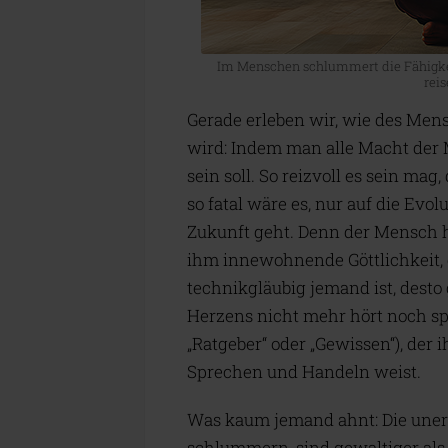
Im Menschen schlummert die Fähigkei
reis
Gerade erleben wir, wie des Me
wird: Indem man alle Macht der 
sein soll. So reizvoll es sein mag
so fatal wäre es, nur auf die Ev
Zukunft geht. Denn der Mensch h
ihm innewohnende Göttlichkeit, d
technikgläubig jemand ist, desto 
Herzens nicht mehr hört noch s
„Ratgeber“ oder „Gewissen“), der 
Sprechen und Handeln weist.
Was kaum jemand ahnt: Die uners
schlummern, sind gewaltiger als