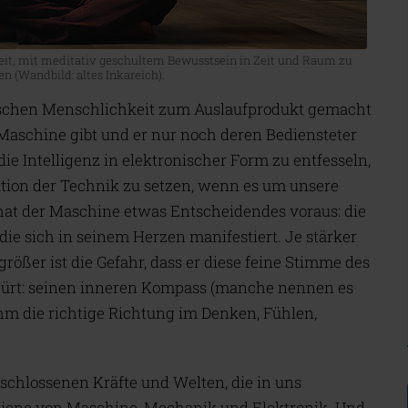
t, mit meditativ geschultem Bewusstsein in Zeit und Raum zu
en (Wandbild: altes Inkareich).
nschen Menschlichkeit zum Auslaufprodukt gemacht
Maschine gibt und er nur noch deren Bediensteter
, die Intelligenz in elektronischer Form zu entfesseln,
olution der Technik zu setzen, wenn es um unsere
at der Maschine etwas Entscheidendes voraus: die
ie sich in seinem Herzen manifestiert. Je stärker
größer ist die Gefahr, dass er diese feine Stimme des
pürt: seinen inneren Kompass (manche nennen es
ihm die richtige Richtung im Denken, Fühlen,
chlossenen Kräfte und Welten, die in uns
 jene von Maschine, Mechanik und Elektronik. Und