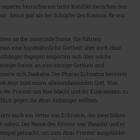
r. regierte, herrschte ein tiefer Konflikt zwischen den
on.
Amun
galt als der Schöpfer des Kosmos,
Re
war
bten an die
materielle
Sonne. Sie führten
en eine hundeähnliche Gottheit, aber auch Haie,
 Anhänger dagegen empörten sich über solche
eistige
Sonne, an eine einzige Gottheit und
nnerte sich Daskalos. Der Pharao Echnaton bereitete
rhob Aton zum einen, allesumfassenden Gott. Was
un-Re-Priester um ihre Macht und ihr Einkommen zu
dlich gegen die Aton-Anhänger stellten.
örte auch ein Vetter von Echnaton, der zwei Söhne
ich sahen. Der Name des Älteren war
Rasadat
, und er
empel gebracht, um zum Aton-Priester ausgebildet