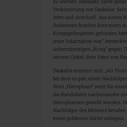
zu werden. Rasadats Tante geba
Verkörperung von Daskalos. Sein
lebte und
Ares
hieß. Aus einem K
Sudanesen brachte Ares einen d
Kriegsgefangenen gefunden hatte.
jener Inkarnation war“, bemerkte
unbarmherzigen „Krieg“ gegen Tho
seinem Onkel, dem Vater von Ras
Daskalos erinnert sich: „Als Thor
bei dem es galt, einen Nachfolg
Wort „Hierophant“ steht für einen
die Kandidaten nacheinander dre
Hierophanten gestellt wurden. D
Nachfolger des Meisters berufen
einen goldenen Gürtel umlegen.