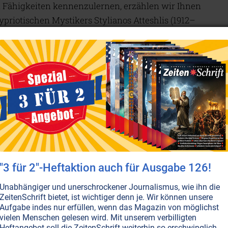
Fähigkeiten kennenzulernen, erzählen wir Ihnen
ypriotischen Mystikers Stylianos Atteshlis (1912–
iechisch „Lehrer“ bedeutet), den wir Ihnen in der
abe vorstellten. Er erlernte in seinen früheren Leben
hnt, eines noch fernen Tages für alle Menschen
ren aber auch, wie gefährlich es für ihn war, über
auf Erden hat das Böse vor Millionen von Jahren
chen Vertreibung aus seinem einstigen Paradies
eiten, die Daskalos ausbreitet, haben eine hohe
r auch die Akasha-Chronik, das Erdgedächtnis, lesen
"3 für 2"-Heftaktion auch für Ausgabe 126!
hehen ist, aufgezeichnet bleibt, zum anderen, da er
 die geschaute oder erfahrene Wahrheit niemals
Unabhängiger und unerschrockener Journalismus, wie ihn die
ZeitenSchrift bietet, ist wichtiger denn je. Wir können unsere
Aufgabe indes nur erfüllen, wenn das Magazin von möglichst
vielen Menschen gelesen wird. Mit unserem verbilligten
Heftangebot soll die ZeitenSchrift weiterhin so erschwinglich