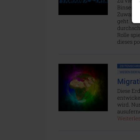
Zu viele 
Binsenwe
Zuwander
geht. Wis
durchschn
Rolle sp
dieses po
ZEITENSCHRIF
WESEN DER N
Migrat
Diese Erd
entwickel
wird. Nu
ausufern
Weiterles