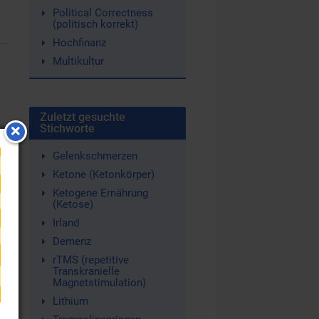
Political Correctness
(politisch korrekt)
Hochfinanz
Multikultur
Zuletzt gesuchte
Stichworte
r
Gelenkschmerzen
Ketone (Ketonkörper)
.
Ketogene Ernährung
(Ketose)
Irland
Demenz
rTMS (repetitive
Transkranielle
Magnetstimulation)
Lithium