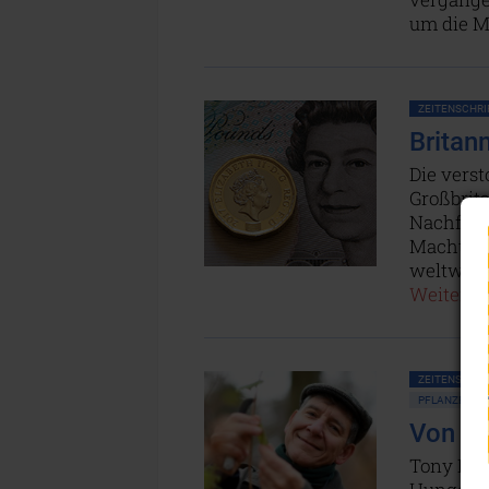
um die M
ZEITENSCHRIF
Britan
Die verst
Großbrit
Nachfolge
Macht zu
weltweit 
Weiterles
ZEITENSCHRIF
PFLANZEN • 
Von de
Tony Rin