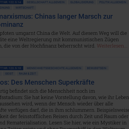
T NR. 122, S.14
GESELLSCHAFT ALLGEMEIN
GLOBALISIERUNG
POLITIK ALLGEMEIN
RDNUNG
WIRTSCHAFT
marxismus: Chinas langer Marsch zur
ominanz
pfoten umgarnt China die Welt. Auf diesem Weg will die
Elite eine Weltregierung mit kommunistischen Zügen
n, die von der Hochfinanz beherrscht wird.
Weiterlesen...
T NR. 120, S.18
MENSCHHEITSGESCHICHTE ALLGEMEIN
BEWUSSTSEIN
GEIST
RAUM & ZEIT
os: Des Menschen Superkräfte
tig befindet sich die Menschheit noch im
stadium: Sie hat keine Vorstellung davon, wie ihr Lebe
 aussehen wird, wenn der Mensch wieder über alle
fte verfügen darf, die in ihm schlummern. Beispielsweis
keit der feinstofflichen Reisen durch Zeit und Raum oder
nd Rematerialisation. Lesen Sie hier, wie ein Mystiker in
ne Zeiten reiste und ohne Raumschiff in den Weltraum,