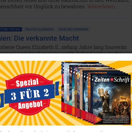
enschheit vor Unglück zu bewahren.
Weiterlesen...
T NR. 110, S.6
POLITIK ALLGEMEIN
NEUE WELTORDNUNG
nien: Die verkannte Macht
orbene Queen Elizabeth II., siebzig Jahre lang Souverän
anniens und des Commonwealth, befand sich wie ihr
r König Charles III. genau dort, wo die globalen Fäden de
sammenlaufen. Denn das „British Empire“ bestimmt
immer noch sehr viel mehr, als von außen ersichtlich ist
en...
T NR. 100, S.13
PLANET ERDE • UMWELTSCHUTZ
LANDWIRTSCHAFT
WALD
r Wüste zum Wald
audo hat sich nichts Geringeres vorgenommen, als dem