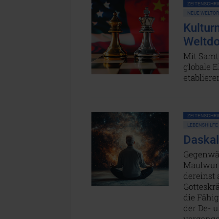
ZEITENSCHRIF
NEUE WELTO
Kultur
Weltd
Mit Samt
globale 
etabliere
ZEITENSCHRIF
LEBENSHILFE
Daskal
Gegenwär
Maulwurfs
dereinst
Gotteskrä
die Fähig
der De- u
vergange