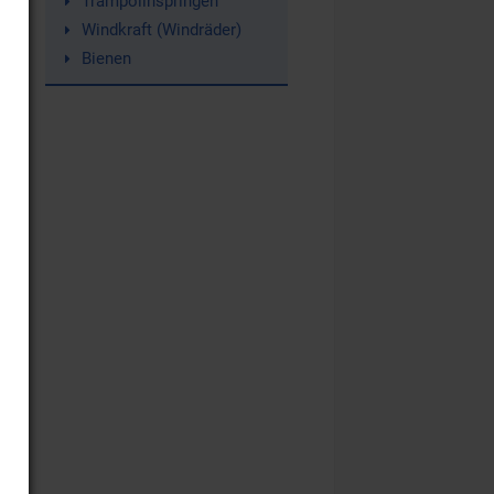
Trampolinspringen
Windkraft (Windräder)
Bienen
nd