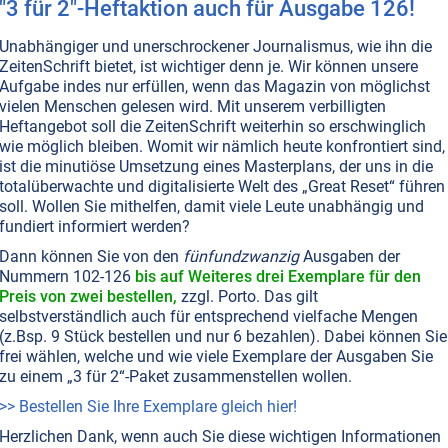
n Afrika den Garaus zu machen. Seine Entdeckung ist für
"3 für 2"-Heftaktion auch für Ausgabe 126!
inent womöglich bedeutender als Milliarden von US-
an Entwicklungshilfe. Und sie wirkt sich außerdem noch
Unabhängiger und unerschrockener Journalismus, wie ihn die
uf das Weltklima aus!
Weiterlesen...
ZeitenSchrift bietet, ist wichtiger denn je. Wir können unsere
Aufgabe indes nur erfüllen, wenn das Magazin von möglichst
vielen Menschen gelesen wird. Mit unserem verbilligten
Heftangebot soll die ZeitenSchrift weiterhin so erschwinglich
wie möglich bleiben. Womit wir nämlich heute konfrontiert sind,
LANDWIRTSCHAFT
GENTECHNOLOGIE
ist die minutiöse Umsetzung eines Masterplans, der uns in die
f auf Afrika
totalüberwachte und digitalisierte Welt des „Great Reset“ führen
ungert, ist der Widerstand gegen die Gentechnik anhalte
soll. Wollen Sie mithelfen, damit viele Leute unabhängig und
en den Druck auf die Regierungen. Auch hier scheint
fundiert informiert werden?
in geheimes Ziel zu sein.
Dann können Sie von den
fünfundzwanzig
Ausgaben der
Nummern 102-126
bis auf Weiteres drei Exemplare für den
Preis von zwei bestellen,
zzgl. Porto. Das gilt
selbstverständlich auch für entsprechend vielfache Mengen
(z.Bsp. 9 Stück bestellen und nur 6 bezahlen). Dabei können Sie
T NR. 73, S.28
DEUTSCHLAND
GESELLSCHAFT ALLGEMEIN
frei wählen, welche und wie viele Exemplare der Ausgaben Sie
N • MANIPULATION
POLITICAL CORRECTNESS
POLITIK ALLGEMEIN
zu einem „3 für 2“-Paket zusammenstellen wollen.
PROBLEME
>> Bestellen Sie Ihre Exemplare gleich hier!
ionsprobleme: Hat Europa bald „fertig“?
Herzlichen Dank, wenn auch Sie diese wichtigen Informationen