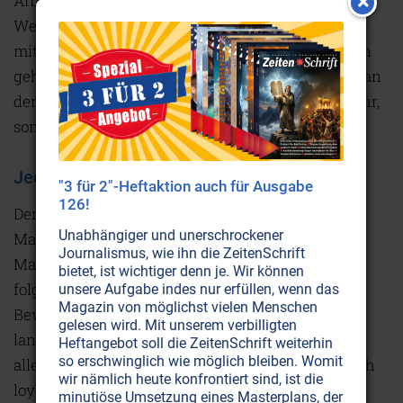
Arbeitnehmers herumwedelt, wird die auf höheren
Werten basierende Firmenkultur verletzt. Der eng
mit Anerkennung verbundene Gemeinschaftssinn
geht verloren. Persönliches Engagement, Freude an
der Arbeit und loyales Verhalten zählen nicht mehr,
sondern nur noch die gemessene Leistung.
Jeder will wachsen
"3 für 2"-Heftaktion auch für Ausgabe
126!
Der Pädagoge und Firmenberater Alois Manfred
Unabhängiger und unerschrockener
Maier beschreibt im Buch Schöpferisches
Journalismus, wie ihn die ZeitenSchrift
Management das Gesetz der Motivation
bietet, ist wichtiger denn je. Wir können
folgendermaßen: „Motivation hat einen
unsere Aufgabe indes nur erfüllen, wenn das
Magazin von möglichst vielen Menschen
Beweggrund. Dabei gilt: Mehr Gehalt bringt noch
gelesen wird. Mit unserem verbilligten
lange nicht mehr Motivation. Mitarbeiter sind vor
Heftangebot soll die ZeitenSchrift weiterhin
so erschwinglich wie möglich bleiben. Womit
allem dann motiviert, engagiert und verhalten sich
wir nämlich heute konfrontiert sind, ist die
loyal, wenn sie sich mit dem Unternehmen
minutiöse Umsetzung eines Masterplans, der