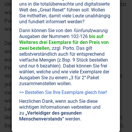
identifizieren können, wenn ihre Leistung geschätzt
uns in die totalüberwachte und digitalisierte
Welt des „Great Reset“ führen soll. Wollen
wird und sie Freude bei der Arbeit haben.“ Auf den
Sie mithelfen, damit viele Leute unabhängig
Punkt gebracht heißt das: Solange ein Mensch
und fundiert informiert werden?
wachsen kann, ist er motiviert.
Dann können Sie von den
fünfundzwanzig
Ausgaben der Nummern 102-126
bis auf
Das muss doch einen zusätzlichen und
Weiteres drei Exemplare für den Preis von
zwei bestellen,
zzgl. Porto. Das gilt
angemessenen finanziellen Anreiz nicht
selbstverständlich auch für entsprechend
ausschließen, möchte man meinen. Bruno Frey,
vielfache Mengen (z.Bsp. 9 Stück bestellen
und nur 6 bezahlen). Dabei können Sie frei
Professor am Institut für Empirische
wählen, welche und wie viele Exemplare der
Wirtschaftsforschung an der Universität Zürich, ist
Ausgaben Sie zu einem „3 für 2“-Paket
jedoch ganz anderer Meinung. „Der Mensch tut
zusammenstellen wollen.
vieles aus sich heraus, ohne dafür bezahlt zu
>> Bestellen Sie Ihre Exemplare gleich hier!
werden. Ein Mitarbeiter, der Freude bei der Arbeit
Herzlichen Dank, wenn auch Sie diese
wichtigen Informationen verbreiten und
hat, kümmert sich einfach darum, dass alles gut
zu
„Verteidiger des gesunden
läuft. Dafür arbeitet er auch freiwillig mehr.“ Diesen
Menschenverstands“
werden.
freiwilligen inneren Antrieb nennt man intrinsisch.