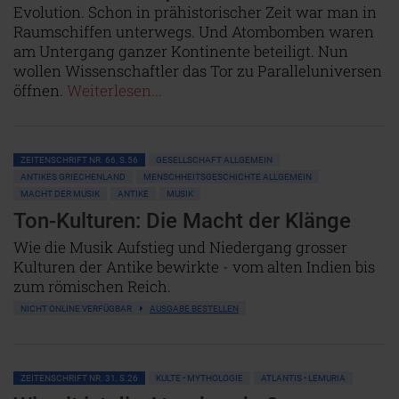
Evolution. Schon in prähistorischer Zeit war man in
Raumschiffen unterwegs. Und Atombomben waren
am Untergang ganzer Kontinente beteiligt. Nun
wollen Wissenschaftler das Tor zu Paralleluniversen
öffnen.
Weiterlesen...
ZEITENSCHRIFT NR. 66, S.56
GESELLSCHAFT ALLGEMEIN
ANTIKES GRIECHENLAND
MENSCHHEITSGESCHICHTE ALLGEMEIN
MACHT DER MUSIK
ANTIKE
MUSIK
Ton-Kulturen: Die Macht der Klänge
Wie die Musik Aufstieg und Niedergang grosser
Kulturen der Antike bewirkte - vom alten Indien bis
zum römischen Reich.
NICHT ONLINE VERFÜGBAR
AUSGABE BESTELLEN
ZEITENSCHRIFT NR. 31, S.26
KULTE • MYTHOLOGIE
ATLANTIS • LEMURIA