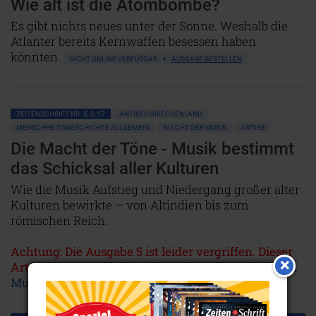
Wie alt ist die Atombombe?
Es gibt nichts neues unter der Sonne. Weshalb die
Atlanter bereits Kernwaffen besessen haben
könnten.
NICHT ONLINE VERFÜGBAR
AUSGABE BESTELLEN
ZEITENSCHRIFT NR. 5, S.17
ANTIKES GRIECHENLAND
MENSCHHEITSGESCHICHTE ALLGEMEIN
MACHT DER MUSIK
ANTIKE
Die Macht der Töne - Musik bestimmt
das Schicksal aller Kulturen
Wie die Musik Aufstieg und Niedergang großer alter
Kulturen bewirkte – von Altindien bis zum
römischen Reich.
Achtung: Die Ausgabe 5 ist leider vergriffen. Dieser
Artikel wurde jedoch mittlerweile im
"Sonderdruck
Musik"
neu aufgelegt!
NICHT ONLINE VERFÜGBAR