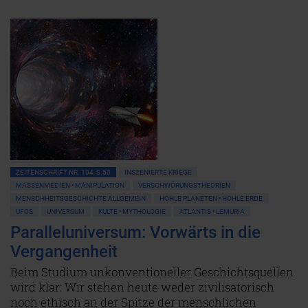
ZEITENSCHRIFT NR. 104, S.50
INSZENIERTE KRIEGE
MASSENMEDIEN • MANIPULATION
VERSCHWÖRUNGSTHEORIEN
MENSCHHEITSGESCHICHTE ALLGEMEIN
HOHLE PLANETEN • HOHLE ERDE
UFOS
UNIVERSUM
KULTE • MYTHOLOGIE
ATLANTIS • LEMURIA
Paralleluniversum: Vorwärts in die
Vergangenheit
Beim Studium unkonventioneller Geschichtsquellen
wird klar: Wir stehen heute weder zivilisatorisch
noch ethisch an der Spitze der menschlichen