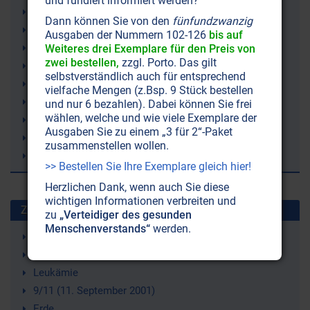
und fundiert informiert werden?
Lieder
Dann können Sie von den
fünfundzwanzig
Archäologie
Ausgaben der Nummern 102-126
bis auf
Hellas
Weiteres drei Exemplare für den Preis von
zwei bestellen,
zzgl. Porto. Das gilt
Harmonie
selbstverständlich auch für entsprechend
Griechenland
vielfache Mengen (z.Bsp. 9 Stück bestellen
Gesang
und nur 6 bezahlen). Dabei können Sie frei
wählen, welche und wie viele Exemplare der
Geist
Ausgaben Sie zu einem „3 für 2“-Paket
Atlantis
zusammenstellen wollen.
Atlanter
>> Bestellen Sie Ihre Exemplare gleich hier!
Herzlichen Dank, wenn auch Sie diese
wichtigen Informationen verbreiten und
Zuletzt gesuchte Stichworte
zu
„Verteidiger des gesunden
Menschenverstands“
werden.
Strahlenschutz
Just Nuisance (ein Hund)
Leukämie
9/11 (11. September 2001)
Erde