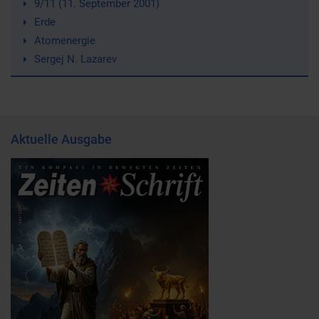
9/11 (11. September 2001)
Erde
Atomenergie
Sergej N. Lazarev
Aktuelle Ausgabe