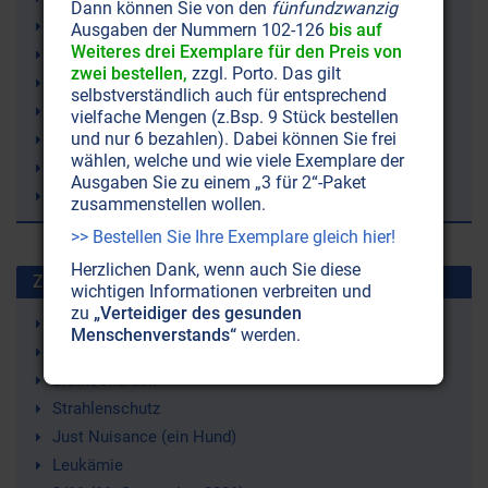
Dann können Sie von den
fünfundzwanzig
Gesundheit
Ausgaben der Nummern 102-126
bis auf
Weiteres drei Exemplare für den Preis von
Mikrozephalie
zwei bestellen,
zzgl. Porto. Das gilt
Atrazin
selbstverständlich auch für entsprechend
Zika-Virus
vielfache Mengen (z.Bsp. 9 Stück bestellen
und nur 6 bezahlen). Dabei können Sie frei
Bill Gates (Bill and Melinda Gates Foundation)
wählen, welche und wie viele Exemplare der
FDA (Food and Drug Administration)
Ausgaben Sie zu einem „3 für 2“-Paket
Grippe
zusammenstellen wollen.
>> Bestellen Sie Ihre Exemplare gleich hier!
Herzlichen Dank, wenn auch Sie diese
Zuletzt gesuchte Stichworte
wichtigen Informationen verbreiten und
zu
„Verteidiger des gesunden
Wasserkreislauf
Menschenverstands“
werden.
Selbstliebe (-annahme)
Bluthochdruck
Strahlenschutz
Just Nuisance (ein Hund)
Leukämie