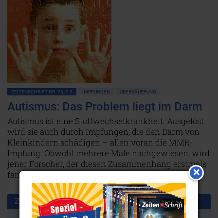
ZEITENSCHRIFT NR. 78, S.9
IMPFUNGEN
ÜBERSÄUERUNG
Autismus: Das Problem liegt im Darm
Autismus ist eine Stoffwechselkrankheit. Ausgelöst
wird sie auch durch Impfungen, die den Darm von
Kleinkindern schädigen – allen voran die MMR-
Impfung. Obwohl mehrere Male nachgewiesen, wird
jener Forscher, der diesen Zusammenhang erstmals
fand, bis heute massiv verfolgt.
Weiterlesen...
Zusammen benutzt mit: