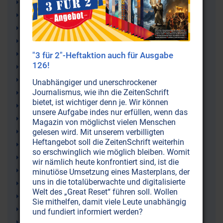
Impfschaden (Post Vac Syndrom)
Impfstoffe
Impfungen (Impfkampagnen)
Pharmaindustrie (Pharmalobby)
MMR-Impfung (Masern-Mumps-Röteln)
"3 für 2"-Heftaktion auch für Ausgabe
126!
Autismus
Medizin
Unabhängiger und unerschrockener
Journalismus, wie ihn die ZeitenSchrift
Impfbetrug
bietet, ist wichtiger denn je. Wir können
CDC (Centers for Disease Control and Prevention)
unsere Aufgabe indes nur erfüllen, wenn das
Gebärmutterhalskrebs
Magazin von möglichst vielen Menschen
HPV-Impfung
gelesen wird. Mit unserem verbilligten
Heftangebot soll die ZeitenSchrift weiterhin
Gesundheitspolitik
so erschwinglich wie möglich bleiben. Womit
WHO
wir nämlich heute konfrontiert sind, ist die
Weltgesundheitsorganisation
minutiöse Umsetzung eines Masterplans, der
uns in die totalüberwachte und digitalisierte
Gesundheitsgefahr
Welt des „Great Reset“ führen soll. Wollen
Kinder
Sie mithelfen, damit viele Leute unabhängig
Behinderungen
und fundiert informiert werden?
Impfzensur