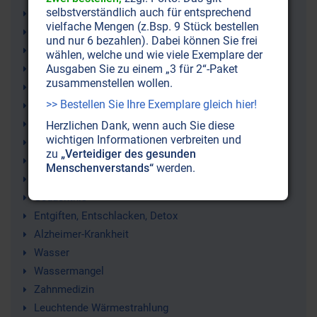
selbstverständlich auch für entsprechend
Selbstheilung
vielfache Mengen (z.Bsp. 9 Stück bestellen
Mitochondrien
und nur 6 bezahlen). Dabei können Sie frei
Photobiomodulation
wählen, welche und wie viele Exemplare der
Ausgaben Sie zu einem „3 für 2“-Paket
Entzündungen (chronische, stille)
zusammenstellen wollen.
Licht
>> Bestellen Sie Ihre Exemplare gleich hier!
Heilkunde
SpektroChrom-Therapie
Herzlichen Dank, wenn auch Sie diese
wichtigen Informationen verbreiten und
Heilen
zu
„Verteidiger des gesunden
Gehirn
Menschenverstands“
werden.
Gesellschaftsprobleme
Gedächtnis
Entgiften, Entschlacken, Detox
Alzheimer-Krankheit
Wasser
Wassermangel
Zahnmedizin
Leuchtende Wärmestrahlung