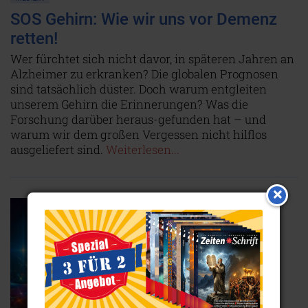
SOS Gehirn: Wie wir uns vor Demenz
retten!
Wer fürchtet sich nicht davor, in späteren Jahren an
Alzheimer zu erkranken? Die globalen Prognosen
sind tatsächlich düster. Doch warum entgleiten
unserem Gehirn die Erinnerungen? Was die
Forschung darüber heraus-gefunden hat – und
warum wir dem großen Vergessen nicht hilflos
ausgeliefert sind.
Weiterlesen...