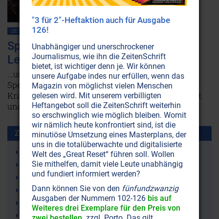
"3 für 2"-Heftaktion auch für Ausgabe
126!
ZEITENSCHRIFT NR. 63, S.2
GESUNDHEIT
HEILUNG
SpektroChrom-Therapie: Licht ist
Unabhängiger und unerschrockener
Journalismus, wie ihn die ZeitenSchrift
Lebensnahrung
bietet, ist wichtiger denn je. Wir können
...und farbiges Licht ist Lebensheilung! Mit der
unsere Aufgabe indes nur erfüllen, wenn das
SpektroChrom-Therapie lassen sich viele
Magazin von möglichst vielen Menschen
Krankheiten und Beschwerden auf eine sanfte Art
gelesen wird. Mit unserem verbilligten
Heftangebot soll die ZeitenSchrift weiterhin
und Weise behandeln.
Weiterlesen...
so erschwinglich wie möglich bleiben. Womit
wir nämlich heute konfrontiert sind, ist die
Zusammen benutzt mit:
minutiöse Umsetzung eines Masterplans, der
uns in die totalüberwachte und digitalisierte
Heilung
Welt des „Great Reset“ führen soll. Wollen
Sie mithelfen, damit viele Leute unabhängig
Lichttherapie, Lichtbehandlung
und fundiert informiert werden?
Lichtbiologie
Dann können Sie von den
fünfundzwanzig
Gesundheit
Ausgaben der Nummern 102-126
bis auf
Dr. med. Alexander Wunsch
Weiteres drei Exemplare für den Preis von
Medizin
zwei bestellen,
zzgl. Porto. Das gilt