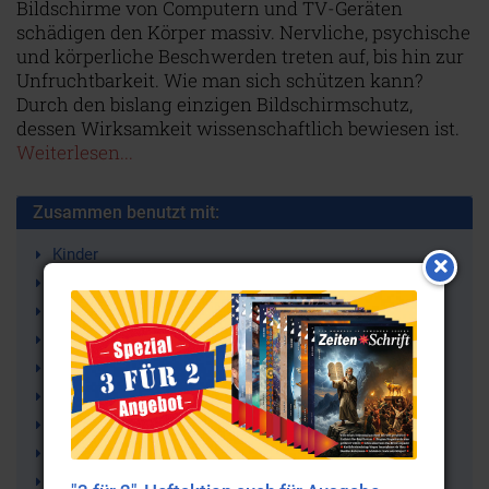
Bildschirme von Computern und TV-Geräten
schädigen den Körper massiv. Nervliche, psychische
und körperliche Beschwerden treten auf, bis hin zur
Unfruchtbarkeit. Wie man sich schützen kann?
Durch den bislang einzigen Bildschirmschutz,
dessen Wirksamkeit wissenschaftlich bewiesen ist.
Weiterlesen...
Zusammen benutzt mit:
Kinder
Unfruchtbarkeit
Strahlung
Hedonismus
Gesellschaftsprobleme
Gesellschaft
Familie
Elternschaft
Eheberatung