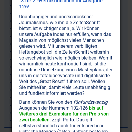
"3 für 2"-Heftaktion auch für Ausgabe
Ehe
126!
Beziehung
Unabhängiger und unerschrockener
Bewusstsein
Journalismus, wie ihn die ZeitenSchrift
bietet, ist wichtiger denn je. Wir können
Wissenschaft
unsere Aufgabe indes nur erfüllen, wenn das
TV-Gerät
Magazin von möglichst vielen Menschen
Bildschirmschutz
gelesen wird. Mit unserem verbilligten
Strahlenschutz
Heftangebot soll die ZeitenSchrift weiterhin
so erschwinglich wie möglich bleiben. Womit
Schlaflosigkeit (Schlafstörungen)
wir nämlich heute konfrontiert sind, ist die
Krankheit
minutiöse Umsetzung eines Masterplans, der
Hyperaktivität
uns in die totalüberwachte und digitalisierte
Welt des „Great Reset“ führen soll. Wollen
Gesundheit
Sie mithelfen, damit viele Leute unabhängig
Fernsehen
und fundiert informiert werden?
Elektrosmog
Dann können Sie von den
fünfundzwanzig
Elektromagnetismus
Ausgaben der Nummern 102-126
bis auf
Computerspiele
Weiteres drei Exemplare für den Preis von
zwei bestellen,
zzgl. Porto. Das gilt
Bioshield
selbstverständlich auch für entsprechend
vielfache Mengen (z.Bsp. 9 Stück bestellen