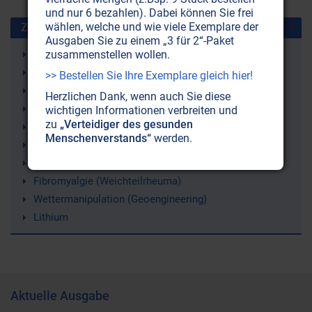
und nur 6 bezahlen). Dabei können Sie frei
wählen, welche und wie viele Exemplare der
Zuletzt gesuchte Stichworte
Ausgaben Sie zu einem „3 für 2“-Paket
zusammenstellen wollen.
Strahlenschutz
Just Nuisance (ein Hund)
>> Bestellen Sie Ihre Exemplare gleich hier!
Leukämie
Herzlichen Dank, wenn auch Sie diese
9/11 (11. September 2001)
wichtigen Informationen verbreiten und
zu
„Verteidiger des gesunden
Erde
Menschenverstands“
werden.
Atomenergie
Sergej N. Lazarev
Fibromyalgie (Weichteilrheuma)
Wettermanipulation (Geoengineering)
Lithium
Aktuelle Ausgabe