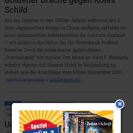
Goldener Drache gegen Rotes
Schild
Als die Japaner in den 1930er Jahren während des 2.
Sino-Japanischen Kriegs in China einfielen, retteten die
alten chinesischen Adelsfamilien ihr Gold ins Ausland
– vor allem in die Obhut der US-Notenbank Federal
Reserve. Doch die Amerikaner gaben dieses
„Drachengold“ nie zurück. Der Mord an John F. Kennedy
scheint ebenso mit diesem Streit in Verbindung zu
stehen wie die Anschläge vom Elften September 2001.
NICHT ONLINE VERFÜGBAR
AUSGABE BESTELLEN
SEITE 23
AMERIKA
INSZENIERTE KRIEGE
MASSENMEDIEN • MANIPULATION
POLITIK ALLGEMEIN
VERSCHWÖRUNGSTHEORIEN
ALTERNATIVE WISSENSCHAFT
RAUM & ZEIT
Unheimliche Intervention der