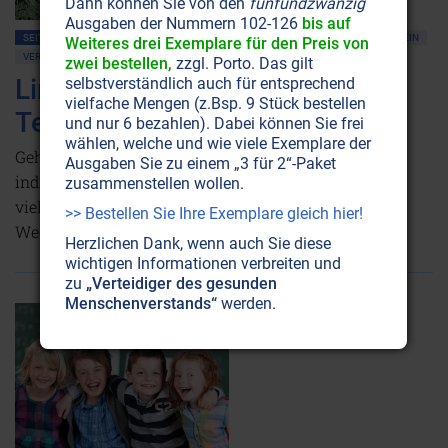
Dann können Sie von den
fünfundzwanzig
Ausgaben der Nummern 102-126
bis auf
SEITE 26
AMERIKA
MASSENMEDIEN • MANIPULATION
POLITIK ALLGEMEIN
Weiteres drei Exemplare für den Preis von
VERSCHWÖRUNGSTHEORIEN
ZINSGELD • BANKEN
zwei bestellen,
zzgl. Porto. Das gilt
Lincoln, JFK und der Fluch des
selbstverständlich auch für entsprechend
vielfache Mengen (z.Bsp. 9 Stück bestellen
Tecumseh
und nur 6 bezahlen). Dabei können Sie frei
wählen, welche und wie viele Exemplare der
Geht der Mord an zwei US-Präsidenten auf eine
Ausgaben Sie zu einem „3 für 2“-Paket
indianische Prophezeiung zurück oder standen sie
zusammenstellen wollen.
vielmehr einer internationalen Finanzoligarchie im
>> Bestellen Sie Ihre Exemplare gleich hier!
Weg?
Weiterlesen...
Herzlichen Dank, wenn auch Sie diese
wichtigen Informationen verbreiten und
zu
„Verteidiger des gesunden
Menschenverstands“
werden.