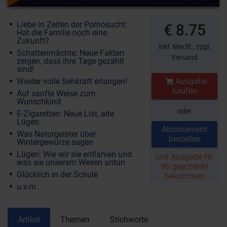
Liebe in Zeiten der Pornosucht:
€ 8.75
Hat die Familie noch eine
Zukunft?
inkl. MwSt.,
zzgl.
Schattenmächte: Neue Fakten
Versand
zeigen, dass ihre Tage gezählt
sind!
Wieder volle Sehkraft erlangen!
Ausgabe
kaufen
Auf sanfte Weise zum
Wunschkind
oder
E-Zigaretten: Neue List, alte
Lügen
Abonnement
Was Naturgeister über
bestellen
Wintergewürze sagen
Lügen: Wie wir sie entlarven und
und Ausgabe Nr.
was sie unserem Wesen antun
96 geschenkt
Glücklich in der Schule
bekommen
u.v.m.
Artikel
Themen
Stichworte