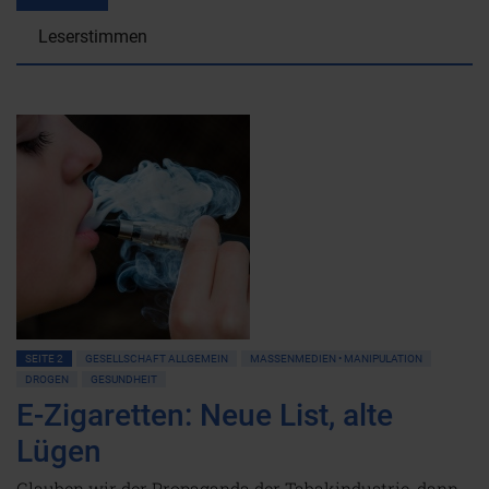
Leserstimmen
SEITE 2
GESELLSCHAFT ALLGEMEIN
MASSENMEDIEN • MANIPULATION
DROGEN
GESUNDHEIT
E-Zigaretten: Neue List, alte
Lügen
Glauben wir der Propaganda der Tabakindustrie, dann