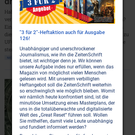
dritten Art
Haben UFOs immer wieder den Dritten Weltkrieg
verhindert, weil sie Atomraketenanlagen lahmlegten?
Ein Astronaut und US Air Force-Veteranen bezeugen
"3 für 2"-Heftaktion auch für Ausgabe
dies. Zwei US-Präsidenten bekannten sich öffentlich zu
126!
UFOs und der erste US-Verteidigungsminister musste
Unabhängiger und unerschrockener
sterben, weil er die Wahrheit offenlegen wollte.
Journalismus, wie ihn die ZeitenSchrift
NICHT ONLINE VERFÜGBAR
AUSGABE BESTELLEN
bietet, ist wichtiger denn je. Wir können
unsere Aufgabe indes nur erfüllen, wenn das
Magazin von möglichst vielen Menschen
gelesen wird. Mit unserem verbilligten
Heftangebot soll die ZeitenSchrift weiterhin
so erschwinglich wie möglich bleiben. Womit
wir nämlich heute konfrontiert sind, ist die
minutiöse Umsetzung eines Masterplans, der
uns in die totalüberwachte und digitalisierte
Welt des „Great Reset“ führen soll. Wollen
Sie mithelfen, damit viele Leute unabhängig
und fundiert informiert werden?