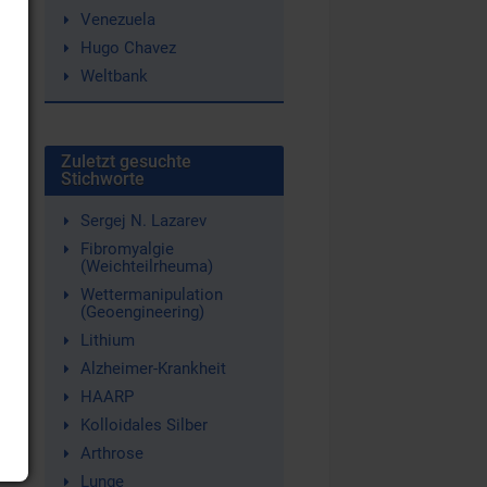
Venezuela
Hugo Chavez
Weltbank
Zuletzt gesuchte
Stichworte
Sergej N. Lazarev
Fibromyalgie
(Weichteilrheuma)
Wettermanipulation
(Geoengineering)
Lithium
Alzheimer-Krankheit
HAARP
Kolloidales Silber
Arthrose
Lunge