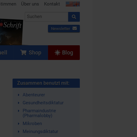
stimmen
Über uns
Kontakt
Newsletter
ell
Shop
Blog
Zusammen benutzt mit:
Abenteurer
Gesundheitsdiktatur
Pharmaindustrie
(Pharmalobby)
Mikroben
Meinungsdiktatur