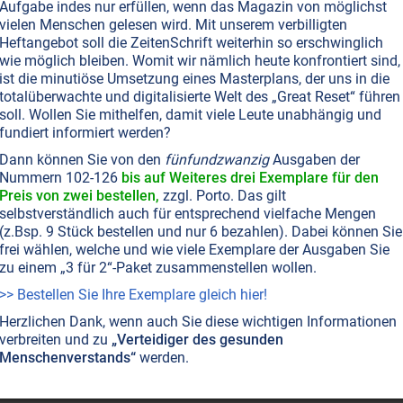
Aufgabe indes nur erfüllen, wenn das Magazin von möglichst
es Seins in Berührung zu kommen.
Weiterlesen...
vielen Menschen gelesen wird. Mit unserem verbilligten
Heftangebot soll die ZeitenSchrift weiterhin so erschwinglich
wie möglich bleiben. Womit wir nämlich heute konfrontiert sind,
ist die minutiöse Umsetzung eines Masterplans, der uns in die
T NR. 50, S.28
GLOBALISIERUNG
ZINSGELD • BANKEN
totalüberwachte und digitalisierte Welt des „Great Reset“ führen
huldenjoch befreit
soll. Wollen Sie mithelfen, damit viele Leute unabhängig und
fundiert informiert werden?
de Südamerikas scheint gekommen zu sein. Gewisse
Dann können Sie von den
fünfundzwanzig
Ausgaben der
hrer haben genug vom Gängelband des reichen Westens
Nummern 102-126
bis auf Weiteres drei Exemplare für den
en gemeinsam für das Wohl ihrer Völker kämpfen. Sie
Preis von zwei bestellen,
zzgl. Porto. Das gilt
nge genug am Gängelband der westlichen Hochfinanz
selbstverständlich auch für entsprechend vielfache Mengen
Weiterlesen...
(z.Bsp. 9 Stück bestellen und nur 6 bezahlen). Dabei können Sie
frei wählen, welche und wie viele Exemplare der Ausgaben Sie
zu einem „3 für 2“-Paket zusammenstellen wollen.
>> Bestellen Sie Ihre Exemplare gleich hier!
Herzlichen Dank, wenn auch Sie diese wichtigen Informationen
verbreiten und zu
„Verteidiger des gesunden
Menschenverstands“
werden.