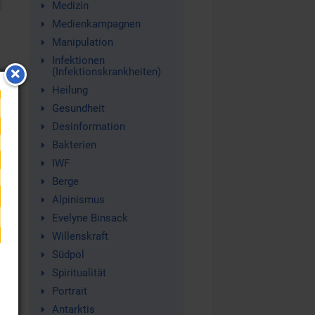
Medizin
Medienkampagnen
Manipulation
Infektionen
(Infektionskrankheiten)
Heilung
Gesundheit
Desinformation
Bakterien
IWF
Berge
Alpinismus
Evelyne Binsack
l
Willenskraft
Südpol
Spiritualität
Portrait
Antarktis