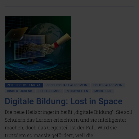
ZEITENSCHRIFT NR. 94
GESELLSCHAFT ALLGEMEIN
POLITIK ALLGEMEIN
KINDER • JUGEND
ELEKTROSMOG
MIKROWELLEN
MOBILFUNK
Digitale Bildung: Lost in Space
Die neue Heilsbringerin heißt „digitale Bildung“. Sie soll
Schülern das Lernen erleichtern und sie intelligenter
machen, doch das Gegenteil ist der Fall. Wird sie
trotzdem so massiv gefördert, weil die