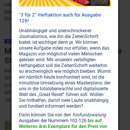
und fast energieautark sind. Sie bieten zudem ein
gesundes Wohnklima und schirmen die
"3 für 2"-Heftaktion auch für Ausgabe
Mobilfunkstrahlung ab.
Weiterlesen...
126!
Unabhängiger und unerschrockener
Journalismus, wie ihn die ZeitenSchrift
bietet, ist wichtiger denn je. Wir können
ZEITENSCHRIFT NR. 83
MIKROWELLEN
MOBILFUNK
unsere Aufgabe indes nur erfüllen, wenn das
Mobilfunk: Staatlich beauftragte
Magazin von möglichst vielen Menschen
Studie belegt Krebsgefahr
gelesen wird. Mit unserem verbilligten
Heftangebot soll die ZeitenSchrift weiterhin
Kehrtwende: Ein mobilfunkfreundlicher
so erschwinglich wie möglich bleiben. Womit
wir nämlich heute konfrontiert sind, ist die
Wissenschaftler anerkennt und bestätigt mit seiner
minutiöse Umsetzung eines Masterplans, der
breit angelegten Forschung die tumorfördernde
uns in die totalüberwachte und digitalisierte
Wirkung von technischen Mikrowellen!
Welt des „Great Reset“ führen soll. Wollen
Sie mithelfen, damit viele Leute unabhängig
NICHT ONLINE VERFÜGBAR
AUSGABE BESTELLEN
und fundiert informiert werden?
Dann können Sie von den
fünfundzwanzig
Ausgaben der Nummern 102-126
bis auf
Weiteres drei Exemplare für den Preis von