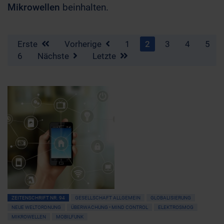
Mikrowellen
beinhalten.
Erste
Vorherige
1
2
3
4
5
6
Nächste
Letzte
ZEITENSCHRIFT NR. 94
GESELLSCHAFT ALLGEMEIN
GLOBALISIERUNG
NEUE WELTORDNUNG
ÜBERWACHUNG • MIND CONTROL
ELEKTROSMOG
MIKROWELLEN
MOBILFUNK