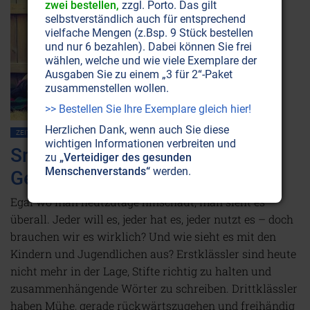
zwei bestellen,
zzgl. Porto. Das gilt
selbstverständlich auch für entsprechend
vielfache Mengen (z.Bsp. 9 Stück bestellen
und nur 6 bezahlen). Dabei können Sie frei
wählen, welche und wie viele Exemplare der
Ausgaben Sie zu einem „3 für 2“-Paket
zusammenstellen wollen.
>> Bestellen Sie Ihre Exemplare gleich hier!
Herzlichen Dank, wenn auch Sie diese
ZEITENSCHRIFT NR. 83
KINDER • JUGEND
MIKROWELLEN
MOBILFUNK
wichtigen Informationen verbreiten und
Smartphones: Unerkannte
zu
„Verteidiger des gesunden
Menschenverstands“
werden.
Gefahr in Kinderhand!
Egal wo man heutzutage hinschaut, man sieht es
überall. Jeder will es, jeder hat es, jeder nutzt es – doch
brauchen wir es wirklich? Und wie sieht es mit den
Kindern und Jugendlichen aus? Erstklässler sind heute
nicht mehr in der Lage, Stifte richtig zu halten und
zusammenhängende Wörter zu schreiben. Drittklässler
haben Mühe, gerade rückwärtszugehen und freihändig