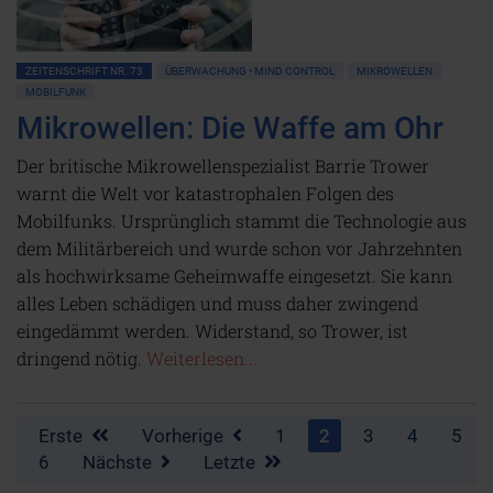
ZEITENSCHRIFT NR. 73
ÜBERWACHUNG • MIND CONTROL
MIKROWELLEN
MOBILFUNK
Mikrowellen: Die Waffe am Ohr
Der britische Mikrowellenspezialist Barrie Trower
warnt die Welt vor katastrophalen Folgen des
Mobilfunks. Ursprünglich stammt die Technologie aus
dem Militärbereich und wurde schon vor Jahrzehnten
als hochwirksame Geheimwaffe eingesetzt. Sie kann
alles Leben schädigen und muss daher zwingend
eingedämmt werden. Widerstand, so Trower, ist
dringend nötig.
Weiterlesen...
Erste
Vorherige
1
2
3
4
5
6
Nächste
Letzte