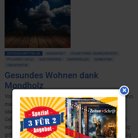
ZEITENSCHRIFT NR. 88
GESUNDHEIT
PLANET ERDE • UMWELTSCHUTZ
PFLANZEN • WALD
ELEKTROSMOG
MIKROWELLEN
MOBILFUNK
ARCHITEKTUR
Gesundes Wohnen dank
Mondholz
Vor Jahrtausenden schon wussten die Menschen, wann
man Holz schlagen muss, damit es Jahrhunderte
überdauern kann. Das in Vergessenheit geratene
Geheimnis des Mondholzes hat die Wissenschaft erst
vor wenigen Jahren entschlüsselt. So kann man völlig
giftfrei Holzhäuser bauen, die enorm widerstandsfähig