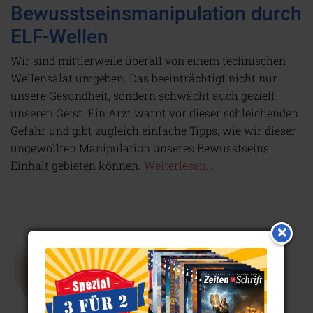
Bewusstseinsmanipulation durch
ELF-Wellen
Wir sind mittlerweile überall von einem technischen
Wellensalat umgeben. Das beeinträchtigt nicht nur
unsere Gesundheit, sondern schwächt auch gezielt
unseren Geist. Ein Arzt warnt vor dieser schleichenden
Gefahr und gibt zugleich einfache Tipps, wie wir dieser
ungewollten Manipulation unseres Bewusstseins
Einhalt gebieten können.
Weiterlesen...