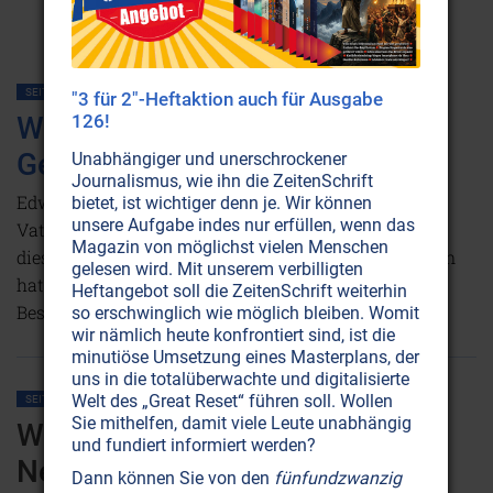
SEITE 24
KINDER • JUGEND
LEBENSHILFE
"3 für 2"-Heftaktion auch für Ausgabe
Wahre Kindererziehung:
126!
Geburtshilfe zum Selbst
Unabhängiger und unerschrockener
Journalismus, wie ihn die ZeitenSchrift
Edward Bach (1886-1936) war viel mehr als „nur“ der
bietet, ist wichtiger denn je. Wir können
unsere Aufgabe indes nur erfüllen, wenn das
Vater der Bach-Blüten-Therapie. Lesen Sie hier, was
Magazin von möglichst vielen Menschen
dieser weise Philosoph zur Kindererziehung zu sagen
gelesen wird. Mit unserem verbilligten
hat, deren nobelste Aufgabe es ist, jedes Kind seine
Heftangebot soll die ZeitenSchrift weiterhin
Bestimmung finden zu lassen.
Weiterlesen...
so erschwinglich wie möglich bleiben. Womit
wir nämlich heute konfrontiert sind, ist die
minutiöse Umsetzung eines Masterplans, der
uns in die totalüberwachte und digitalisierte
Welt des „Great Reset“ führen soll. Wollen
SEITE 27
FAMILIE
KINDER • JUGEND
Sie mithelfen, damit viele Leute unabhängig
Wonneproppen oder
und fundiert informiert werden?
Nervensäge?
Dann können Sie von den
fünfundzwanzig