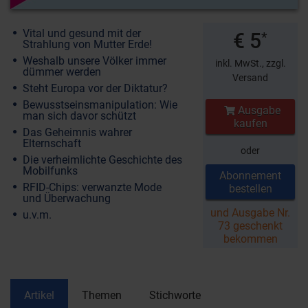
Vital und gesund mit der
€ 5
*
Strahlung von Mutter Erde!
Weshalb unsere Völker immer
inkl. MwSt.,
zzgl.
dümmer werden
Versand
Steht Europa vor der Diktatur?
Bewusstseinsmanipulation: Wie
Ausgabe
man sich davor schützt
kaufen
Das Geheimnis wahrer
Elternschaft
oder
Die verheimlichte Geschichte des
Mobilfunks
Abonnement
RFID-Chips: verwanzte Mode
bestellen
und Überwachung
und Ausgabe Nr.
u.v.m.
73 geschenkt
bekommen
Artikel
Themen
Stichworte