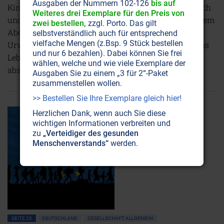
Ausgaben der Nummern 102-126
bis auf
Kinder sind nicht so wie im Fernsehen: adrett, niedlich
Weiteres drei Exemplare für den Preis von
und folgsam. Kinder zu haben gleicht manchmal einem
zwei bestellen,
zzgl. Porto. Das gilt
Abenteuertrekking im Urwald - nur dass man den
selbstverständlich auch für entsprechend
vielfache Mengen (z.Bsp. 9 Stück bestellen
Urwald danach Aufräumen muss. Doch was wäre das
und nur 6 bezahlen). Dabei können Sie frei
Leben, würde es sich nur zwischen Bürowänden
wählen, welche und wie viele Exemplare der
abspielen?
NICHT ONLINE VERFÜGBAR
AUSGABE BESTELLEN
Ausgaben Sie zu einem „3 für 2“-Paket
zusammenstellen wollen.
>> Bestellen Sie Ihre Exemplare gleich hier!
Herzlichen Dank, wenn auch Sie diese
wichtigen Informationen verbreiten und
zu
„Verteidiger des gesunden
Menschenverstands“
werden.
SEITE 28
DEUTSCHLAND
GESELLSCHAFT ALLGEMEIN