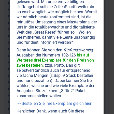
gelesen wird. Mit unserem verbilligten
HI-Virus
Heftangebot soll die ZeitenSchrift weiterhin
HIV
so erschwinglich wie möglich bleiben. Womit
Dr. Peter Duesberg
wir nämlich heute konfrontiert sind, ist die
minutiöse Umsetzung eines Masterplans, der
Dr. Robert Gallo
uns in die totalüberwachte und digitalisierte
Aids
Welt des „Great Reset“ führen soll. Wollen
Aids-Virus
Sie mithelfen, damit viele Leute unabhängig
und fundiert informiert werden?
Gesundheit
Retroviren
Dann können Sie von den
fünfundzwanzig
Ausgaben der Nummern 102-126
bis auf
Dr. Kary Mullis
Weiteres drei Exemplare für den Preis von
Infektionen (Infektionskrankheiten)
zwei bestellen,
zzgl. Porto. Das gilt
Impfungen (Impfkampagnen)
selbstverständlich auch für entsprechend
vielfache Mengen (z.Bsp. 9 Stück bestellen
Immunschwäche
und nur 6 bezahlen). Dabei können Sie frei
Homosexualität
wählen, welche und wie viele Exemplare der
Viren
Ausgaben Sie zu einem „3 für 2“-Paket
Eleni Eleopulos
zusammenstellen wollen.
Analverkehr
>> Bestellen Sie Ihre Exemplare gleich hier!
Immunsystem
Herzlichen Dank, wenn auch Sie diese