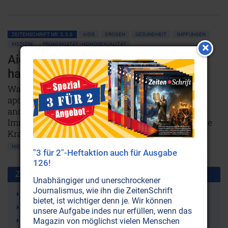
ZEITENSCHRIFT NR. 5, S.6
AIDS
DROGEN
GESUNDHEIT
IMPFUNGEN
MEDIZIN
PROMISKUITÄT • HOMOSEXUALITÄT
Aids: Die HIV-Lüge ist nicht mehr
haltbar
Was heute unter dem Begriff ‘Aids’ zu einem
apokalyptischen Reiter gemacht wird, ist nichts
anderes als der Zusammenbruch des
Immunsystems. Aids ist keine sexuell übertragbare
Krankheit - und das HIV ein Phantom.
NICHT ONLINE VERFÜGBAR
"3 für 2"-Heftaktion auch für Ausgabe
126!
Zusammen benutzt mit:
Unabhängiger und unerschrockener
Journalismus, wie ihn die ZeitenSchrift
Aids-Test
bietet, ist wichtiger denn je. Wir können
Medizin
unsere Aufgabe indes nur erfüllen, wenn das
HIV-positiv
Magazin von möglichst vielen Menschen