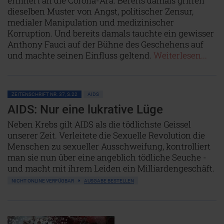
erinnert an die Corona-Ära. Bereits damals griffen
dieselben Muster von Angst, politischer Zensur,
medialer Manipulation und medizinischer
Korruption. Und bereits damals tauchte ein gewisser
Anthony Fauci auf der Bühne des Geschehens auf
und machte seinen Einfluss geltend.
Weiterlesen...
ZEITENSCHRIFT NR. 37, S.22
AIDS
AIDS: Nur eine lukrative Lüge
Neben Krebs gilt AIDS als die tödlichste Geissel
unserer Zeit. Verleitete die Sexuelle Revolution die
Menschen zu sexueller Ausschweifung, kontrolliert
man sie nun über eine angeblich tödliche Seuche -
und macht mit ihrem Leiden ein Milliardengeschäft.
NICHT ONLINE VERFÜGBAR
AUSGABE BESTELLEN