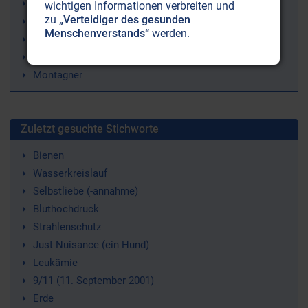
Blut
wichtigen Informationen verbreiten und
zu
„Verteidiger des gesunden
Heilung
Menschenverstands“
werden.
Drogensucht
Mikroben
Montagner
Zuletzt gesuchte Stichworte
Bienen
Wasserkreislauf
Selbstliebe (-annahme)
Bluthochdruck
Strahlenschutz
Just Nuisance (ein Hund)
Leukämie
9/11 (11. September 2001)
Erde