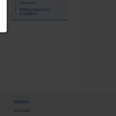
Dämonen
MSM (organischer
Schwefel)
Service
Kontakt