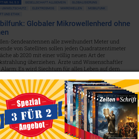
T NR. 94, S.3
GESELLSCHAFT ALLGEMEIN
GLOBALISIERUNG
 • UMWELTSCHUTZ
ELEKTROSMOG
MIKROWELLEN
MOBILFUNK
T UND ETHIK
ilfunk: Globaler Mikrowellenherd ohne
nen
len-Sendeantennen alle zweihundert Meter und
ende von Satelliten sollen jeden Quadratzentimeter
äche ab 2020 mit einer völlig neuen Art der
kstrahlung überziehen. Ärzte und Wissenschaftler
 Alarm: Es wird Siechtum für alles Leben auf dem
 bedeuten.
Weiterlesen...
T NR. 94, S.6
GESELLSCHAFT ALLGEMEIN
GLOBALISIERUNG
NEUE WELTORDNUNG
 • MIND CONTROL
ELEKTROSMOG
MIKROWELLEN
MOBILFUNK
t der Dinge: Vernetzt, verstrahlt und krank
eräte sollen uns in die totale Überwachung und
keit locken. Die Gesundheit – gerade von Kindern – ist
hrdet, denn „Mobilfunk ist langfristig gesehen so