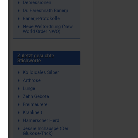
Depressionen
Dr. Pareshnath Banerji
Banerji-Protokolle
Neue Weltordnung (New
World Order NWO)
Zuletzt gesuchte
Stichworte
Kolloidales Silber
Arthrose
Lunge
Zehn Gebote
Freimaurerei
Krankheit
Hamerscher Herd
r
Jessie Inchauspé (Der
Glukose-Trick)