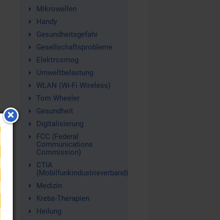
Mikrowellen
Handy
Gesundheitsgefahr
Gesellschaftsprobleme
Elektrosmog
Umweltbelastung
WLAN (Wi-Fi Wireless)
Tom Wheeler
Gesundheit
Digitalisierung
FCC (Federal
Communications
Commission)
CTIA
(Mobilfunkindustrieverband)
Medizin
Krebs-Therapien
Heilung