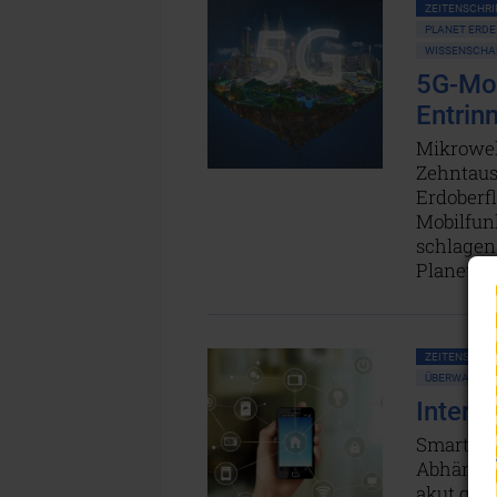
ZEITENSCHRIF
PLANET ERDE
WISSENSCHAF
5G-Mob
Entrin
Mikrowel
Zehntaus
Erdoberfl
Mobilfun
schlagen
Planeten
ZEITENSCHRIF
ÜBERWACHUNG
Interne
Smarte G
Abhängig
akut gefä