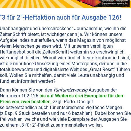
h wie die Radioaktivität“, warnt ein deutscher Professor.
en...
"3 für 2"-Heftaktion auch für Ausgabe 126!
Unabhängiger und unerschrockener Journalismus, wie ihn die
ZeitenSchrift bietet, ist wichtiger denn je. Wir können unsere
IPULATION
WIRTSCHAFT
ELEKTROSMOG
MIKROWELLEN
MOBILFUNK
Aufgabe indes nur erfüllen, wenn das Magazin von möglichst
cht
vielen Menschen gelesen wird. Mit unserem verbilligten
ensersatzprozess der Geschichte anhängig – und die Welt
Heftangebot soll die ZeitenSchrift weiterhin so erschwinglich
wie möglich bleiben. Womit wir nämlich heute konfrontiert sind,
ICHT ONLINE VERFÜGBAR
AUSGABE BESTELLEN
ist die minutiöse Umsetzung eines Masterplans, der uns in die
totalüberwachte und digitalisierte Welt des „Great Reset“ führen
soll. Wollen Sie mithelfen, damit viele Leute unabhängig und
fundiert informiert werden?
T NR. 94, S.14
GESUNDHEIT
KREBS
Dann können Sie von den
fünfundzwanzig
Ausgaben der
– Ein Rettungsprogramm unseres Körpers
Nummern 102-126
bis auf Weiteres drei Exemplare für den
ne Medizin hat darin versagt, den Prozess der
Preis von zwei bestellen,
zzgl. Porto. Das gilt
stehung richtig zu verstehen. Laut dem japanischen
selbstverständlich auch für entsprechend vielfache Mengen
gen Dr. Toru Abo ist Krebs keine genetisch bedingte
(z.Bsp. 9 Stück bestellen und nur 6 bezahlen). Dabei können Sie
ion des Körpers, sondern lediglich dessen Versuch, unte
frei wählen, welche und wie viele Exemplare der Ausgaben Sie
zu einem „3 für 2“-Paket zusammenstellen wollen.
ten Bedingungen zu überleben. Wenn es gelingt, diese