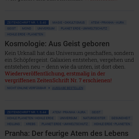
ZEITENSCHRIFT NR. 1, S.40
MAGIE • OKKULTISMUS
ATEM • PRANHA • AURA
GEIST
MOND
UNIVERSUM
PLANET ERDE • UMWELTSCHUTZ
HOHLE ERDE • PLANETEN
Kosmologie: Aus Geist geboren
Kein Urknall hat das Universum geschaffen, sondern
ein Schöpfergeist. Galaxien entstehen, vergehen und
entstehen neu – denn wie da unten, ist dort oben.
Wiederveröffentlichung, erstmalig in der
vergriffenen ZeitenSchrift Nr. 7 erschienen!
NICHT ONLINE VERFÜGBAR
AUSGABE BESTELLEN
ZEITENSCHRIFT NR. 1, S.44
ATEM • PRANHA • AURA
GEIST
HOHLE PLANETEN • HOHLE ERDE
UNIVERSUM
NATURGEISTER
GESUNDHEIT
HEILUNG
KREBS
PLANET ERDE • UMWELTSCHUTZ
HOHLE ERDE • PLANETEN
Pranha: Der feurige Atem des Lebens