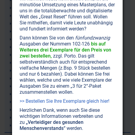
Planetensysteme
minutiöse Umsetzung eines Masterplans, der
Urknall
uns in die totalüberwachte und digitalisierte
Gedankenkraft
Welt des „Great Reset“ führen soll. Wollen
Sie mithelfen, damit viele Leute unabhängig
Sonnensystem
und fundiert informiert werden?
Sonnenstrahlen
Dann können Sie von den
fünfundzwanzig
Zentralsonne
Ausgaben der Nummern 102-126
bis auf
Schöpfung
Weiteres drei Exemplare für den Preis von
Bewusstsein
zwei bestellen,
zzgl. Porto. Das gilt
selbstverständlich auch für entsprechend
Äther
vielfache Mengen (z.Bsp. 9 Stück bestellen
Elektronen
und nur 6 bezahlen). Dabei können Sie frei
Natur
wählen, welche und wie viele Exemplare der
Ausgaben Sie zu einem „3 für 2“-Paket
Geist
zusammenstellen wollen.
Galaxien
>> Bestellen Sie Ihre Exemplare gleich hier!
Atom
Esoterik
Herzlichen Dank, wenn auch Sie diese
wichtigen Informationen verbreiten und
Atmung
zu
„Verteidiger des gesunden
Atem
Menschenverstands“
werden.