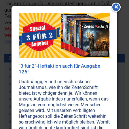
Das Pranha, auch ‘Odem Gottes’ genannt, erhält
ganze Galaxien am Leben. Ohne dieses geistige
Feuer der Sonne würden die Planeten ebenso
vergehen wie die Menschen.
Wiederveröffentlichung, erstmalig in der
vergriffenen ZeitenSchrift Nr. 7 erschienen!
NICHT ONLINE VERFÜGBAR
AUSGABE BESTELLEN
Zusammen benutzt mit:
"3 für 2"-Heftaktion auch für Ausgabe
Weltall
126!
Universum
Unabhängiger und unerschrockener
Spiritualität
Journalismus, wie ihn die ZeitenSchrift
Wissenschaft
bietet, ist wichtiger denn je. Wir können
unsere Aufgabe indes nur erfüllen, wenn das
Gott
Magazin von möglichst vielen Menschen
Kosmologie
gelesen wird. Mit unserem verbilligten
Kosmos
Heftangebot soll die ZeitenSchrift weiterhin
Metaphysik
so erschwinglich wie möglich bleiben. Womit
wir nämlich heute konfrontiert sind, ist die