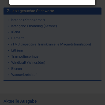
Zuletzt gesuchte Stichworte
Ketone (Ketonkörper)
Ketogene Ernährung (Ketose)
Irland
Demenz
rTMS (repetitive Transkranielle Magnetstimulation)
Lithium
Trampolinspringen
Windkraft (Windräder)
Bienen
Wasserkreislauf
Aktuelle Ausgabe