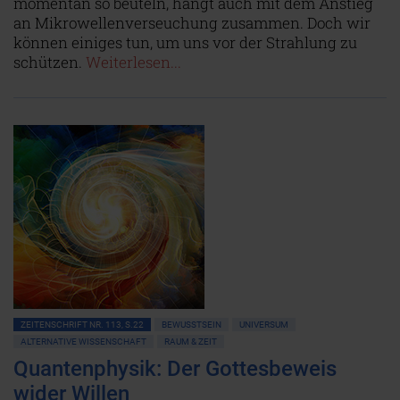
momentan so beuteln, hängt auch mit dem Anstieg
an Mikrowellenverseuchung zusammen. Doch wir
können einiges tun, um uns vor der Strahlung zu
schützen.
Weiterlesen...
ZEITENSCHRIFT NR. 113, S.22
BEWUSSTSEIN
UNIVERSUM
ALTERNATIVE WISSENSCHAFT
RAUM & ZEIT
Quantenphysik: Der Gottesbeweis
wider Willen