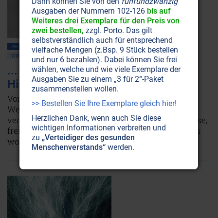
Dann können Sie von den
fünfundzwanzig
Ausgaben der Nummern 102-126
bis auf
Weiteres drei Exemplare für den Preis von
zwei bestellen,
zzgl. Porto. Das gilt
selbstverständlich auch für entsprechend
ZEITENSCHRIFT NR. 23, S.35
FREIE ENERGIE • TESLA
vielfache Mengen (z.Bsp. 9 Stück bestellen
WISSENSCHAFTSGESCHICHTE
und nur 6 bezahlen). Dabei können Sie frei
... und Prometheus stieg herab vom
wählen, welche und wie viele Exemplare der
Ausgaben Sie zu einem „3 für 2“-Paket
Himmel
zusammenstellen wollen.
Vor 56 Jahren starb Nikola Tesla, der Erfinder des
>> Bestellen Sie Ihre Exemplare gleich hier!
Wechselstroms. Doch noch heute wird offiziell
Herzlichen Dank, wenn auch Sie diese
verschwiegen, dass er uns eigentlich die kostenlose,
wichtigen Informationen verbreiten und
frei zugängliche Energie aus dem Kosmos bringen
zu
„Verteidiger des gesunden
wollte.
Weiterlesen...
Menschenverstands“
werden.