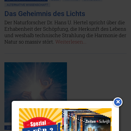
ALTERNATIVE WISSENSCHAFT
Das Geheimnis des Lichts
Der Naturforscher Dr. Hans U. Hertel spricht über die
Erhabenheit der Schöpfung, die Herkunft des Lebens
und weshalb technische Strahlung die Harmonie der
Natur so massiv stört.
Weiterlesen...
ZEITENSCHRIFT NR. 27, S.22
BEWUSSTSEIN
MAGIE • OKKULTISMUS