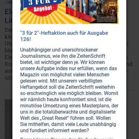
UNIVERSUM
Elektronen: Intelligente und beseelte
Lichtträger
Dieser Artikel ist dem Elektron gewidmet, jenem
"3 für 2"-Heftaktion auch für Ausgabe
kleinsten, alles durchdringenden Baustein des
126!
Universums, von dem die Wissenschaft sagt, er sei
bloss ein Millionstel eines billionstel Meters gross.
Unabhängiger und unerschrockener
Journalismus, wie ihn die ZeitenSchrift
Elektronen sind Geschöpfe der Liebe, deren wahre
bietet, ist wichtiger denn je. Wir können
Kraft die Menschheit noch längst nicht erkannt und
unsere Aufgabe indes nur erfüllen, wenn das
ausgeschöpft hat. Sie besitzen Intelligenz, über die
Magazin von möglichst vielen Menschen
unser Bewusstsein gebieten kann.
Weiterlesen...
gelesen wird. Mit unserem verbilligten
Heftangebot soll die ZeitenSchrift weiterhin
so erschwinglich wie möglich bleiben. Womit
wir nämlich heute konfrontiert sind, ist die
minutiöse Umsetzung eines Masterplans, der
uns in die totalüberwachte und digitalisierte
Welt des „Great Reset“ führen soll. Wollen
Sie mithelfen, damit viele Leute unabhängig
und fundiert informiert werden?