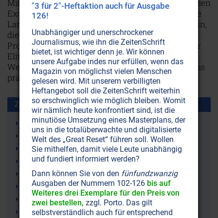
Millionen in Israel. Die meisten kamen beim "grossen
"3 für 2"-Heftaktion auch für Ausgabe
Exodus" zwischen 1880 und 1920 ins neue, "gelobte
126!
Land" Amerika. Heute nehmen sie jene Stellung ein,
Unabhängiger und unerschrockener
die einst die WASPs (Weissen Angelsächsischen
Journalismus, wie ihn die ZeitenSchrift
Protestanten) innehatten - nämlich diejenigen der
bietet, ist wichtiger denn je. Wir können
Elite der Gesellschaft, welche die Träume,
unsere Aufgabe indes nur erfüllen, wenn das
Wervorstellungen und Ziele des heutigen Amerikas
Magazin von möglichst vielen Menschen
prägt.
Weiterlesen...
gelesen wird. Mit unserem verbilligten
Heftangebot soll die ZeitenSchrift weiterhin
so erschwinglich wie möglich bleiben. Womit
Zusammen benutzt mit:
wir nämlich heute konfrontiert sind, ist die
minutiöse Umsetzung eines Masterplans, der
Deutschland
uns in die totalüberwachte und digitalisierte
1. Weltkrieg
Welt des „Great Reset“ führen soll. Wollen
Nationalsozialismus (Nazis)
Sie mithelfen, damit viele Leute unabhängig
und fundiert informiert werden?
Hitler
Dann können Sie von den
fünfundzwanzig
Freimaurerei
Ausgaben der Nummern 102-126
bis auf
2. Weltkrieg
Weiteres drei Exemplare für den Preis von
Drittes Reich
zwei bestellen,
zzgl. Porto. Das gilt
Adolf Hitler
selbstverständlich auch für entsprechend