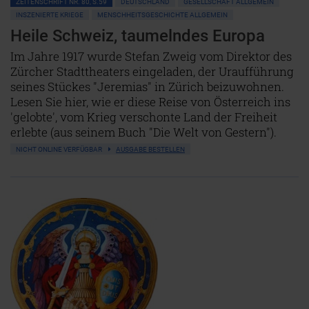
ZEITENSCHRIFT NR. 80, S.59
DEUTSCHLAND
GESELLSCHAFT ALLGEMEIN
INSZENIERTE KRIEGE
MENSCHHEITSGESCHICHTE ALLGEMEIN
Heile Schweiz, taumelndes Europa
Im Jahre 1917 wurde Stefan Zweig vom Direktor des
Zürcher Stadttheaters eingeladen, der Uraufführung
seines Stückes "Jeremias" in Zürich beizuwohnen.
Lesen Sie hier, wie er diese Reise von Österreich ins
'gelobte', vom Krieg verschonte Land der Freiheit
erlebte (aus seinem Buch "Die Welt von Gestern").
NICHT ONLINE VERFÜGBAR
AUSGABE BESTELLEN