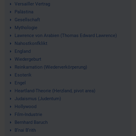
Versailler Vertrag
Palästina
Gesellschaft
Mythologie
Lawrence von Arabien (Thomas Edward Lawrence)
Nahostkonfklikt
England
Wiedergeburt
Reinkarnation (Wiederverkörperung)
Esoterik
Engel
Heartland-Theorie (Herzland, pivot area)
Judaismus (Judentum)
Hollywood
Film-Industrie
Bernhard Baruch
B’nai B’rith