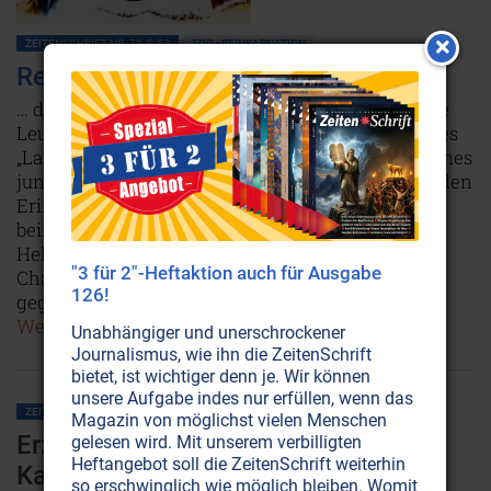
ZEITENSCHRIFT NR. 72, S.52
TOD • REINKARNATION
Reinkarnation: Lawrence of Arabia
… denn öfter als nicht kehren sie als ganz normale
Leute auf die Erde zurück. Beim Anblick des Filmes
„Lawrence von Arabien“ geschah es – die Seele eines
jungen Mannes von heute wurde von aufwühlenden
Erinnerungen erschüttert. Lesen Sie hier vom
beinahe unglaublichen Leben eines der größten
Helden des 20. Jahrhunderts – und welche
"3 für 2"-Heftaktion auch für Ausgabe
Charakterähnlichkeiten er mit in sein
126!
gegenwärtiges Erdenleben gebracht hat.
Weiterlesen...
Unabhängiger und unerschrockener
Journalismus, wie ihn die ZeitenSchrift
bietet, ist wichtiger denn je. Wir können
unsere Aufgabe indes nur erfüllen, wenn das
ZEITENSCHRIFT NR. 33, S.16
ENGEL
Magazin von möglichst vielen Menschen
Erzengel Michael und die weiße
gelesen wird. Mit unserem verbilligten
Heftangebot soll die ZeitenSchrift weiterhin
Kavallerie
so erschwinglich wie möglich bleiben. Womit