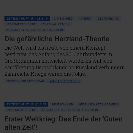
ZEITENSCHRIFT NR. 123, S.10
2. WELTKRIEG
AMERIKA
DEUTSCHLAND
INSZENIERTE KRIEGE
POLITIK ALLGEMEIN
MENSCHHEITSGESCHICHTE ALLGEMEIN
Die gefährliche Herzland-Theorie
Die Welt wird bis heute von einem Konzept
bestimmt, das Anfang des 20. Jahrhunderts in
Großbritannien entwickelt wurde. Es will jede
Annäherung Deutschlands an Russland verhindern.
Zahlreiche Kriege waren die Folge.
NICHT ONLINE VERFÜGBAR
AUSGABE BESTELLEN
ZEITENSCHRIFT NR. 80, S.45
DEUTSCHLAND
GESELLSCHAFT ALLGEMEIN
INSZENIERTE KRIEGE
MENSCHHEITSGESCHICHTE ALLGEMEIN
Erster Weltkrieg: Das Ende der 'Guten
alten Zeit'!