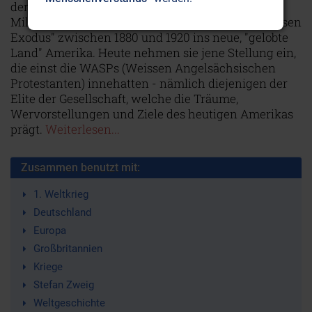
der USA: nämlich 5.8 Millionen - gegenüber 4.6
Millionen in Israel. Die meisten kamen beim "grossen
Exodus" zwischen 1880 und 1920 ins neue, "gelobte
Land" Amerika. Heute nehmen sie jene Stellung ein,
die einst die WASPs (Weissen Angelsächsischen
Protestanten) innehatten - nämlich diejenigen der
Elite der Gesellschaft, welche die Träume,
Wervorstellungen und Ziele des heutigen Amerikas
prägt.
Weiterlesen...
Zusammen benutzt mit:
1. Weltkrieg
Deutschland
Europa
Großbritannien
Kriege
Stefan Zweig
Weltgeschichte