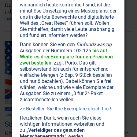
Himmlische Armeen sollen immer wieder in
wir nämlich heute konfrontiert sind, ist die
minutiöse Umsetzung eines Masterplans, der
irdische Kriege eingegriffen haben.
uns in die totalüberwachte und digitalisierte
NICHT ONLINE VERFÜGBAR
AUSGABE BESTELLEN
Welt des „Great Reset“ führen soll. Wollen
Sie mithelfen, damit viele Leute unabhängig
und fundiert informiert werden?
Dann können Sie von den
fünfundzwanzig
Ausgaben der Nummern 102-126
bis auf
Weiteres drei Exemplare für den Preis von
zwei bestellen,
zzgl. Porto. Das gilt
selbstverständlich auch für entsprechend
vielfache Mengen (z.Bsp. 9 Stück bestellen
und nur 6 bezahlen). Dabei können Sie frei
wählen, welche und wie viele Exemplare der
Ausgaben Sie zu einem „3 für 2“-Paket
zusammenstellen wollen.
>> Bestellen Sie Ihre Exemplare gleich hier!
ZEITENSCHRIFT NR. 25, S.42
AMERIKA
GESELLSCHAFT ALLGEMEIN
JUDENTUM
Herzlichen Dank, wenn auch Sie diese
Schalom, freies Amerika!
wichtigen Informationen verbreiten und
zu
„Verteidiger des gesunden
Nirgendwo auf der Welt leben so viele Juden wie in
Menschenverstands“
werden.