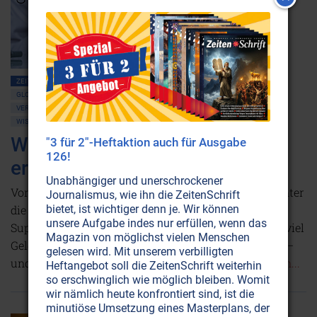
ZEITENSCHRIFT NR. 116
AMERIKA
GESELLSCHAFT ALLGEMEIN
GLOBALISIERUNG
POLITIK ALLGEMEIN
NEUE WELTORDNUNG
VERSCHWÖRUNGSTHEORIEN
WIRTSCHAFT
GESUNDHEIT
MEDIZIN
WISSENSCHAFTSGESCHICHTE
WISSENSCHAFT UND ETHIK
Wie die Medizin dem Mammon
"3 für 2"-Heftaktion auch für Ausgabe
126!
erlag
Unabhängiger und unerschrockener
Vor gut hundert Jahren nahm seinen Anfang, worunter
Journalismus, wie ihn die ZeitenSchrift
bietet, ist wichtiger denn je. Wir können
die Volksgesundheit bis heute leidet: Einige wenige
unsere Aufgabe indes nur erfüllen, wenn das
Superreiche manipulieren mit ihren Stiftungen und viel
Magazin von möglichst vielen Menschen
Geld die medizinische Lehrmeinung und Forschung –
gelesen wird. Mit unserem verbilligten
und damit das ganze Gesundheitswesen.
Weiterlesen...
Heftangebot soll die ZeitenSchrift weiterhin
so erschwinglich wie möglich bleiben. Womit
wir nämlich heute konfrontiert sind, ist die
minutiöse Umsetzung eines Masterplans, der