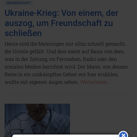
BRUDERSCHAFT
Ukraine-Krieg: Von einem, der
auszog, um Freundschaft zu
schließen
Heute sind die Meinungen nur allzu schnell gemacht,
die Urteile gefällt. Und dies meist auf Basis von dem,
was in der Zeitung, im Fernsehen, Radio oder den
sozialen Medien berichtet wird. Der Mann, von dessen
Reise in ein umkämpftes Gebiet wir hier erzählen,
wollte mit eigenen Augen sehen.
Weiterlesen...