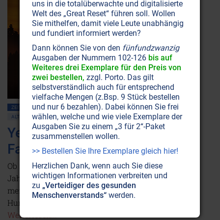
uns in die totalüberwachte und digitalisierte
Welt des „Great Reset“ führen soll. Wollen
Sie mithelfen, damit viele Leute unabhängig
und fundiert informiert werden?
Dann können Sie von den
fünfundzwanzig
Ausgaben der Nummern 102-126
bis auf
Weiteres drei Exemplare für den Preis von
zwei bestellen,
zzgl. Porto. Das gilt
selbstverständlich auch für entsprechend
vielfache Mengen (z.Bsp. 9 Stück bestellen
und nur 6 bezahlen). Dabei können Sie frei
ZEITENSCHRIFT NR. 116
MENSCHHEITSGESCHICHTE ALLGEMEIN
wählen, welche und wie viele Exemplare der
ALTERNATIVE WISSENSCHAFT
Ausgaben Sie zu einem „3 für 2“-Paket
Yeti und Bigfoot: Gibt es die
zusammenstellen wollen.
Fabelwesen doch?
>> Bestellen Sie Ihre Exemplare gleich hier!
Ob im Himalaja, in Russland oder Nordamerika: Seit
Herzlichen Dank, wenn auch Sie diese
wichtigen Informationen verbreiten und
Jahrtausenden kursieren Geschichten über
zu
„Verteidiger des gesunden
menschenähnliche, stark behaarte Riesenwesen.
Menschenverstands“
werden.
Humbug oder Tatsache? Eine Entdeckungsreise.
Weiterlesen...