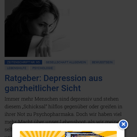
ZEITENSCHRIFT NR. 95
GESELLSCHAFT ALLGEMEIN
BEWUSSTSEIN
LEBENSHILFE
PSYCHOLOGIE
Ratgeber: Depression aus
ganzheitlicher Sicht
Immer mehr Menschen sind depressiv und stehen
diesem „Schicksal“ hilflos gegenüber oder greifen in
ihrer Not zu Psychopharmaka. Doch wir haben viel
mehr Macht über unser Lebensboot, als wir meinen –
selbst wenn sich vor uns die dunklen, scheinbar
unüberwindbaren Klippen einer Depression erheben.