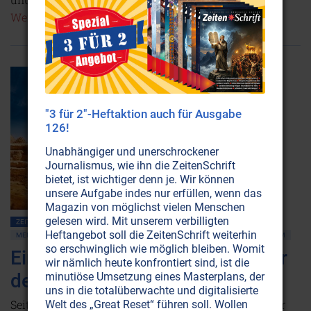
Weiterlesen...
"3 für 2"-Heftaktion auch für Ausgabe
126!
Unabhängiger und unerschrockener
Journalismus, wie ihn die ZeitenSchrift
bietet, ist wichtiger denn je. Wir können
unsere Aufgabe indes nur erfüllen, wenn das
Magazin von möglichst vielen Menschen
gelesen wird. Mit unserem verbilligten
ZEITENSCHRIFT NR. 94
ILLUMINATEN • BILDERBERGER • GEHEIMLOGEN
Heftangebot soll die ZeitenSchrift weiterhin
MENSCHHEITSGESCHICHTE ALLGEMEIN
MAGIE • OKKULTISMUS
UNIVERSUM
so erschwinglich wie möglich bleiben. Womit
Ein „Geschenk der Götter“ unter
wir nämlich heute konfrontiert sind, ist die
dem Wüstensand?
minutiöse Umsetzung eines Masterplans, der
uns in die totalüberwachte und digitalisierte
Seit 40'000 Jahren wartet eine Kammer tief unter der
Welt des „Great Reset“ führen soll. Wollen