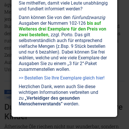
Sie mithelfen, damit viele Leute unabhängig
ägyptischen Sphinx auf ihre Entdeckung durch die
und fundiert informiert werden?
Menschheit. Ein virtueller Tunnel verbindet sie mit
Dann können Sie von den
fünfundzwanzig
jener Anlage unter der Sphinx in den rumänischen
Ausgaben der Nummern 102-126
bis auf
Bucegi-Bergen, die wir im letzten Heft vorstellten und
Weiteres drei Exemplare für den Preis von
deren Alter um die 55'000 Jahre beträgt. Ein Team aus
zwei bestellen,
zzgl. Porto. Das gilt
rumänischen und amerikanischen Geheimdienstlern
selbstverständlich auch für entsprechend
vielfache Mengen (z.Bsp. 9 Stück bestellen
entdeckte in Ägypten unter anderem eine
und nur 6 bezahlen). Dabei können Sie frei
Zeitreisemaschine und Hunderte von Tafeln mit den
wählen, welche und wie viele Exemplare der
Aufzeichnungen des Geschehens auf Erden und im
Ausgaben Sie zu einem „3 für 2“-Paket
Universum.
Weiterlesen...
zusammenstellen wollen.
>> Bestellen Sie Ihre Exemplare gleich hier!
Herzlichen Dank, wenn auch Sie diese
wichtigen Informationen verbreiten und
ZEITENSCHRIFT NR. 94
KINDER • JUGEND
LEBENSHILFE
GESUNDHEIT
zu
„Verteidiger des gesunden
HEILUNG
Menschenverstands“
werden.
Duftende Heilsbringer für unsere
Kinder
Ätherische Öle riechen nicht nur wunderbar, sondern