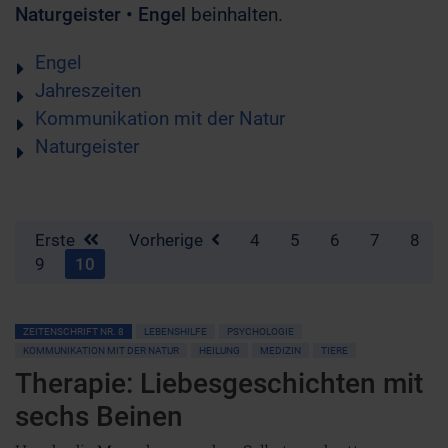
Naturgeister • Engel
beinhalten.
Engel
Jahreszeiten
Kommunikation mit der Natur
Naturgeister
Erste
Vorherige
4
5
6
7
8
9
10
ZEITENSCHRIFT NR. 8
LEBENSHILFE
PSYCHOLOGIE
KOMMUNIKATION MIT DER NATUR
HEILUNG
MEDIZIN
TIERE
Therapie: Liebesgeschichten mit
sechs Beinen