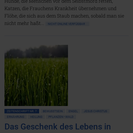
Hunde, die Menschen vor dem Selbstmord retten,
Katzen, die Frauchens Krankheit übernehmen und
Flöhe, die sich aus dem Staub machen, sobald man sie
nicht mehr haßt...
NICHT ONLINE VERFÜGBAR
ZEITENSCHRIFT NR. 7
BEWUSSTSEIN
ENGEL
JESUS CHRISTUS
ERNÄHRUNG
HEILUNG
PFLANZEN • WALD
Das Geschenk des Lebens in