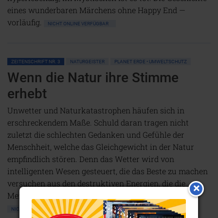
eines wunderbaren Märchens ohne Happy End —
vorläufig.
NICHT ONLINE VERFÜGBAR
ZEITENSCHRIFT NR. 3
NATURGEISTER
PLANET ERDE • UMWELTSCHUTZ
Wenn die Natur ihre Stimme
erhebt
Unwetter und Naturkatastrophen häufen sich in
erschreckendem Maße. Schuld daran tragen nicht
zuletzt die schlechten Gedanken und Gefühle der
Menschheit, welche das Gleichgewicht in der Natur
empfindlich stören. Denn das Wetter wird von
intelligenten Wesen gesteuert, die das Beste zu machen
versuchen aus den destruktiven Energien, die die
Menschheit unaufhörlich produziert.
NICHT ONLINE VERFÜGBAR