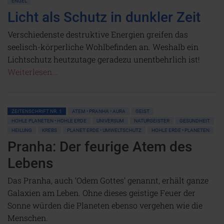
ENGEL
Licht als Schutz in dunkler Zeit
Verschiedenste destruktive Energien greifen das
seelisch-körperliche Wohlbefinden an. Weshalb ein
Lichtschutz heutzutage geradezu unentbehrlich ist!
Weiterlesen...
ZEITENSCHRIFT NR. 1
ATEM • PRANHA • AURA
GEIST
HOHLE PLANETEN • HOHLE ERDE
UNIVERSUM
NATURGEISTER
GESUNDHEIT
HEILUNG
KREBS
PLANET ERDE • UMWELTSCHUTZ
HOHLE ERDE • PLANETEN
Pranha: Der feurige Atem des
Lebens
Das Pranha, auch ‘Odem Gottes’ genannt, erhält ganze
Galaxien am Leben. Ohne dieses geistige Feuer der
Sonne würden die Planeten ebenso vergehen wie die
Menschen.