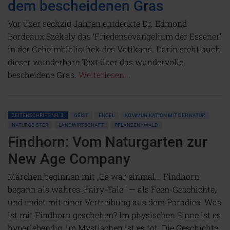
dem bescheidenen Gras
Vor über sechzig Jahren entdeckte Dr. Edmond
Bordeaux Székely das ‘Friedensevangelium der Essener’
in der Geheimbibliothek des Vatikans. Darin steht auch
dieser wunderbare Text über das wundervolle,
bescheidene Gras.
Weiterlesen...
ZEITENSCHRIFT NR. 3
GEIST
ENGEL
KOMMUNIKATION MIT DER NATUR
NATURGEISTER
LANDWIRTSCHAFT
PFLANZEN • WALD
Findhorn: Vom Naturgarten zur
New Age Company
Märchen beginnen mit „Es war einmal... Findhorn
begann als wahres ,Fairy-Tale ' — als Feen-Geschichte,
und endet mit einer Vertreibung aus dem Paradies. Was
ist mit Findhorn geschehen? Im physischen Sinne ist es
hyperlebendig, im Mystischen ist es tot. Die Geschichte