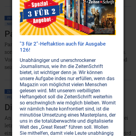
ZEITENSCHRIFT NR. 3
ENGEL
KOMMUNIKATION MIT DER NATUR
NATURGEISTER
KULTE • MYTHOLOGIE
TIERE
Pan, der Allumfassende
"3 für 2"-Heftaktion auch für Ausgabe
Pan ist nicht einfach eine griechische Götterfigur,
126!
sondern der tatsächlich existierende Gott des Waldes.
Von Menschen, die Begegnungen mit ihm hatten - und
Unabhängiger und unerschrockener
Journalismus, wie ihn die ZeitenSchrift
seiner Botschaft an uns.
NICHT ONLINE VERFÜGBAR
bietet, ist wichtiger denn je. Wir können
unsere Aufgabe indes nur erfüllen, wenn das
Magazin von möglichst vielen Menschen
gelesen wird. Mit unserem verbilligten
ZEITENSCHRIFT NR. 3
KOMMUNIKATION MIT DER NATUR
NATURGEISTER
Heftangebot soll die ZeitenSchrift weiterhin
PFLANZEN • WALD
so erschwinglich wie möglich bleiben. Womit
Die ‘grünen Kathedralen’ fallen
wir nämlich heute konfrontiert sind, ist die
minutiöse Umsetzung eines Masterplans, der
An der Pazifikküste Nordamerikas stirbt einer der drei
uns in die totalüberwachte und digitalisierte
letzten Regenwälder in gemäßigten Zonen. Das
Welt des „Great Reset“ führen soll. Wollen
einzigartige Vermächtnis an die ganze Menschheit wird
Sie mithelfen, damit viele Leute unabhängig