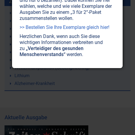
und nur 6 bezahlen). Dabei können Sie frei
Zuletzt gesuchte Stichworte
wählen, welche und wie viele Exemplare der
Ausgaben Sie zu einem „3 für 2“-Paket
Just Nuisance (ein Hund)
zusammenstellen wollen.
Leukämie
>> Bestellen Sie Ihre Exemplare gleich hier!
9/11 (11. September 2001)
Herzlichen Dank, wenn auch Sie diese
Erde
wichtigen Informationen verbreiten und
Atomenergie
zu
„Verteidiger des gesunden
Sergej N. Lazarev
Menschenverstands“
werden.
Fibromyalgie (Weichteilrheuma)
Wettermanipulation (Geoengineering)
Lithium
Alzheimer-Krankheit
Aktuelle Ausgabe