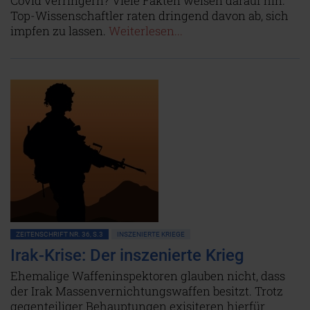
Covid verringern? Viele Fakten weisen darauf hin.
Top-Wissenschaftler raten dringend davon ab, sich
impfen zu lassen.
Weiterlesen...
ZEITENSCHRIFT NR. 36, S.3
INSZENIERTE KRIEGE
Irak-Krise: Der inszenierte Krieg
Ehemalige Waffeninspektoren glauben nicht, dass
der Irak Massenvernichtungswaffen besitzt. Trotz
gegenteiliger Behauptungen exisiteren hierfür