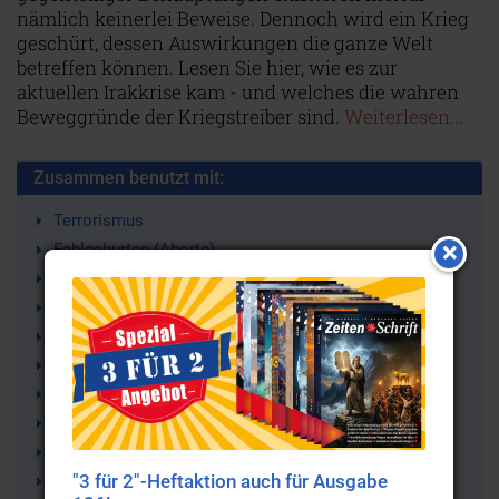
nämlich keinerlei Beweise. Dennoch wird ein Krieg
geschürt, dessen Auswirkungen die ganze Welt
betreffen können. Lesen Sie hier, wie es zur
aktuellen Irakkrise kam - und welches die wahren
Beweggründe der Kriegstreiber sind.
Weiterlesen...
Zusammen benutzt mit:
Terrorismus
Fehlgeburten (Aborte)
Gesundheitsgefahr
Gesellschaftsprobleme
Eugenik
Ethik
Bevölkerungsexplosion
Allergien
Saudi-Arabien
"3 für 2"-Heftaktion auch für Ausgabe
Erdöl (-Lobby)