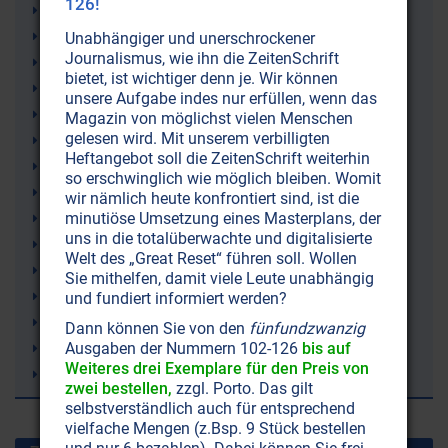
126!
Rüstungsindustrie (Militärisch-industrieller Komplex)
Saddam Hussein
Unabhängiger und unerschrockener
Journalismus, wie ihn die ZeitenSchrift
Islam
bietet, ist wichtiger denn je. Wir können
Amerika
unsere Aufgabe indes nur erfüllen, wenn das
George W. Bush Jr.
Magazin von möglichst vielen Menschen
gelesen wird. Mit unserem verbilligten
Zionismus
Heftangebot soll die ZeitenSchrift weiterhin
USA (Vereinigte Staaten von Amerika)
so erschwinglich wie möglich bleiben. Womit
Politik
wir nämlich heute konfrontiert sind, ist die
Militär
minutiöse Umsetzung eines Masterplans, der
uns in die totalüberwachte und digitalisierte
Manipulation
Welt des „Great Reset“ führen soll. Wollen
Kriege
Sie mithelfen, damit viele Leute unabhängig
Israellobby
und fundiert informiert werden?
Israel
Dann können Sie von den
fünfundzwanzig
Irak
Ausgaben der Nummern 102-126
bis auf
Weiteres drei Exemplare für den Preis von
Golfkrieg
zwei bestellen,
zzgl. Porto. Das gilt
selbstverständlich auch für entsprechend
vielfache Mengen (z.Bsp. 9 Stück bestellen