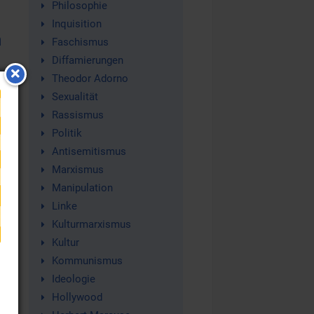
Philosophie
Inquisition
n
Faschismus
Diffamierungen
Theodor Adorno
Sexualität
Rassismus
nz
Politik
Antisemitismus
Marxismus
Manipulation
Linke
Kulturmarxismus
Kultur
4.
Kommunismus
Ideologie
Hollywood