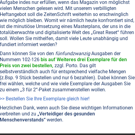
Aufgabe indes nur erfüllen, wenn das Magazin von möglichst
ich beängstigende Tendenzen.
vielen Menschen gelesen wird. Mit unserem verbilligten
Heftangebot soll die ZeitenSchrift weiterhin so erschwinglich
wie möglich bleiben. Womit wir nämlich heute konfrontiert sind,
ist die minutiöse Umsetzung eines Masterplans, der uns in die
totalüberwachte und digitalisierte Welt des „Great Reset“ führen
T NR. 22, S.15
GESELLSCHAFT ALLGEMEIN
MASSENMEDIEN • MANIPULATION
soll. Wollen Sie mithelfen, damit viele Leute unabhängig und
ORRECTNESS
RASSISMUS • ANTISEMITISMUS
PHILOSOPHIE
fundiert informiert werden?
r Kultur-Marxismus den Kapitalismus
Dann können Sie von den
fünfundzwanzig
Ausgaben der
anderte
Nummern 102-126
bis auf Weiteres drei Exemplare für den
Preis von zwei bestellen,
zzgl. Porto. Das gilt
 unter dem Begriff ‘Political Correctness’ als besonders
selbstverständlich auch für entsprechend vielfache Mengen
al und tolerant verkauft wird, ist in Wahrheit eine
(z.Bsp. 9 Stück bestellen und nur 6 bezahlen). Dabei können Sie
marxistische Ideologie.
Weiterlesen...
frei wählen, welche und wie viele Exemplare der Ausgaben Sie
zu einem „3 für 2“-Paket zusammenstellen wollen.
>> Bestellen Sie Ihre Exemplare gleich hier!
Herzlichen Dank, wenn auch Sie diese wichtigen Informationen
verbreiten und zu
„Verteidiger des gesunden
Menschenverstands“
werden.