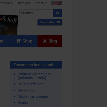
stimmen
Über uns
Kontakt
Newsletter
ell
Shop
Blog
Zusammen benutzt mit:
Political Correctness
(politisch korrekt)
Religionsfreiheit
Sektenjagd
Medienkampagnen
Kirche