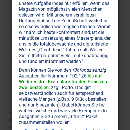
unsere Aufgabe indes nur erfüllen, wenn das
Lebenshilfe
Magazin von möglichst vielen Menschen
Erziehung
gelesen wird. Mit unserem verbilligten
Heftangebot soll die ZeitenSchrift weiterhin
Ruhepausen
so erschwinglich wie möglich bleiben. Womit
Pädagogik
wir nämlich heute konfrontiert sind, ist die
Kindheit
minutiöse Umsetzung eines Masterplans, der
uns in die totalüberwachte und digitalisierte
Kinder
Welt des „Great Reset“ führen soll. Wollen
Gesellschaftsprobleme
Sie mithelfen, damit viele Leute unabhängig
Gesellschaft
und fundiert informiert werden?
Familie
Dann können Sie von den
fünfundzwanzig
Spiritualität
Ausgaben der Nummern 102-126
bis auf
Weiteres drei Exemplare für den Preis von
Selbsthilfe
zwei bestellen,
zzgl. Porto. Das gilt
Psychologie
selbstverständlich auch für entsprechend
Meditation
vielfache Mengen (z.Bsp. 9 Stück bestellen
und nur 6 bezahlen). Dabei können Sie frei
Frieden
wählen, welche und wie viele Exemplare der
Bildung
Ausgaben Sie zu einem „3 für 2“-Paket
Bildungswesen
zusammenstellen wollen.
Depressionen