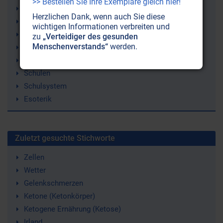
>> Bestellen Sie Ihre Exemplare gleich hier!
Selbsterkenntnis
Herzlichen Dank, wenn auch Sie diese
Jugend
wichtigen Informationen verbreiten und
Findhorn
zu
„Verteidiger des gesunden
Menschenverstands“
werden.
Lernschwäche
Nach innen horchen
Schulen
Schulsystem
Esoterik
Zuletzt gesuchte Stichworte
Zellen
Wetter
Gelenkschmerzen
Ketone (Ketonkörper)
Ketogene Ernährung (Ketose)
Irland