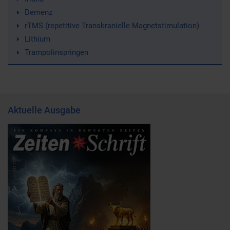
Demenz
rTMS (repetitive Transkranielle Magnetstimulation)
Lithium
Trampolinspringen
Aktuelle Ausgabe