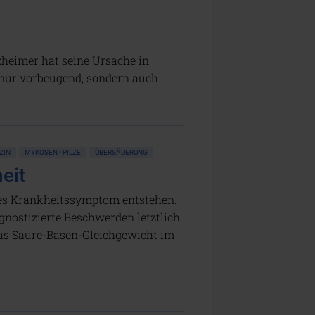
heimer hat seine Ursache in
nur vorbeugend, sondern auch
ZIN
MYKOSEN • PILZE
ÜBERSÄUERUNG
eit
edes Krankheitssymptom entstehen.
gnostizierte Beschwerden letztlich
 das Säure-Basen-Gleichgewicht im