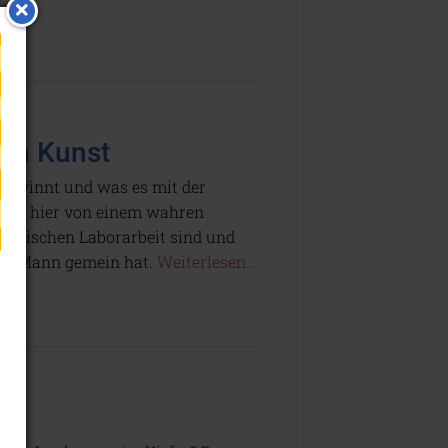
hen Kunst
 gewinnt und was es mit der
n Sie hier von einem wahren
chemischen Laborarbeit sind und
und Mann gemein hat.
Weiterlesen...