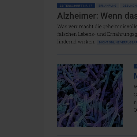
ZEITENSCHRIFT NR. 17
ERNÄHRUNG
GESUNDH
Alzheimer: Wenn das
Was verursacht die geheimnisvoll
falschen Lebens- und Ernährungsg
lindernd wirken.
NICHT ONLINE VERFÜGB
W
G
n
O