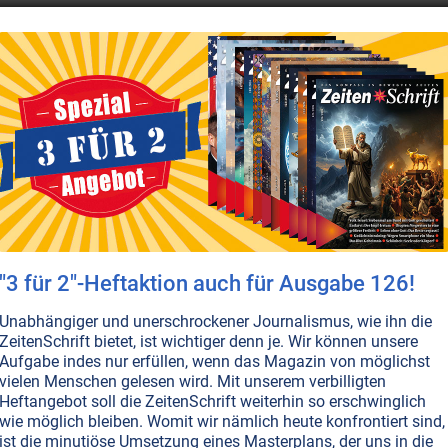
ZEITENSCHRIFT NR. 19
YIN-YANG
HEILUNG
MEDIZIN
ALCHEMIE
Alchemisten: Könner der hermetisc
ie man aus Pflanzen die reinsten und höchsten Wirkkräfte
ransmutation unedler Metalle zu Gold auf sich hat, erfahre
lchemisten. Ebenso, was die geistigen Hintergründe der al
as die Chymische Hochzeit mit der Vereinigung von Frau 
"3 für 2"-Heftaktion auch für Ausgabe 126!
Unabhängiger und unerschrockener Journalismus, wie ihn die
ZeitenSchrift bietet, ist wichtiger denn je. Wir können unsere
Aufgabe indes nur erfüllen, wenn das Magazin von möglichst
vielen Menschen gelesen wird. Mit unserem verbilligten
ZEITENSCHRIFT NR. 18
GESUNDHEIT
HEILUNG
MEDIZIN
ZÄHNE
Heftangebot soll die ZeitenSchrift weiterhin so erschwinglich
Keine toten Zähne im Mund!
wie möglich bleiben. Womit wir nämlich heute konfrontiert sind,
ist die minutiöse Umsetzung eines Masterplans, der uns in die