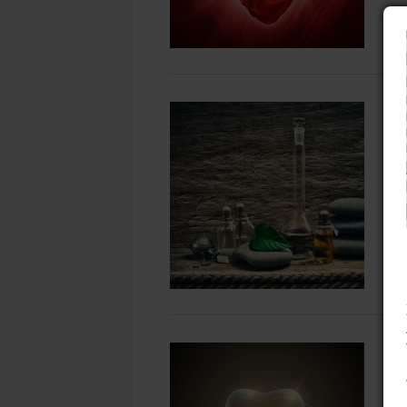
W
T
A
w