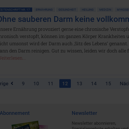
ZEITENSCHRIFT NR. 17
ERNÄHRUNG
GESUNDHEIT
HEILUNG
MEDIZIN
MYKOSEN
Ohne sauberen Darm keine vollkom
nsere Ernährung provoziert gerne eine chronische Verstopf
hronisch verstopft, können im ganzen Körper Krankheiten 
icht umsonst wird der Darm auch ‚Sitz des Lebens‘ genannt
ann den Darm reinigen. Gut zu wissen, leiden wir doch alle
eiterlesen...
rige
9
10
11
12
13
14
15
Näc
Abonnement
Newsletter
Newsletter abonnieren,
Spezialangebote erhalten und