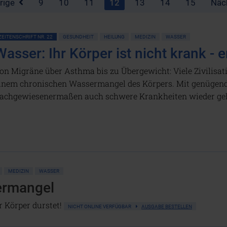
rige
9
10
11
12
13
14
15
Näc
ZEITENSCHRIFT NR. 22
GESUNDHEIT
HEILUNG
MEDIZIN
WASSER
Wasser: Ihr Körper ist nicht krank - er
on Migräne über Asthma bis zu Übergewicht: Viele Zivilisa
inem chronischen Wassermangel des Körpers. Mit genügen
achgewiesenermaßen auch schwere Krankheiten wieder geh
MEDIZIN
WASSER
ermangel
 Körper durstet!
NICHT ONLINE VERFÜGBAR
AUSGABE BESTELLEN