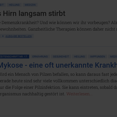
EIT
HEILUNG
MEDIZIN
 Hirn langsam stirbt
e Demenzkrankheit? Und wie können wir ihr vorbeugen? Alz
ewohnheiten. Ganzheitliche Therapien können daher nicht 
AR
AUSGABE BESTELLEN
ZEITENSCHRIFT NR. 17
ERNÄHRUNG
GESUNDHEIT
HEILUNG
IMPFUNGEN
MEDI
Mykose - eine oft unerkannte Krankh
ird ein Mensch von Pilzen befallen, so kann daraus fast j
erade heute sind sehr viele vollkommen unterschiedlich dia
ur die Folge einer Pilzinfektion. Sie kann eintreten, sobald
rganismus nachhaltig gestört ist.
Weiterlesen...