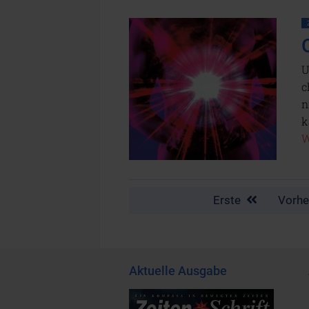
U
c
n
k
W
Erste
Vorhe
Aktuelle Ausgabe