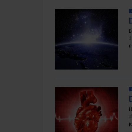
B
d
i
H
c
j