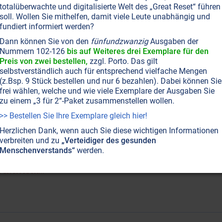
aben Sie Wurzelfüllungen, tote Zahnreste, verlagerte Zähne
totalüberwachte und digitalisierte Welt des „Great Reset“ führen
ollten Sie sich nicht wundern, wenn Sie häufig unter gesun
soll. Wollen Sie mithelfen, damit viele Leute unabhängig und
enn sie sind Ursache vieler Krankheiten!
Weiterlesen...
fundiert informiert werden?
Dann können Sie von den
fünfundzwanzig
Ausgaben der
Nummern 102-126
bis auf Weiteres drei Exemplare für den
Preis von zwei bestellen,
zzgl. Porto. Das gilt
selbstverständlich auch für entsprechend vielfache Mengen
(z.Bsp. 9 Stück bestellen und nur 6 bezahlen). Dabei können Sie
frei wählen, welche und wie viele Exemplare der Ausgaben Sie
zu einem „3 für 2“-Paket zusammenstellen wollen.
ZEITENSCHRIFT NR. 18
PSYCHOLOGIE
MACHT DER MUSIK
GESUNDHEIT
HEILUNG
Im schönen Klang schwingt Heilung
>> Bestellen Sie Ihre Exemplare gleich hier!
Herzlichen Dank, wenn auch Sie diese wichtigen Informationen
in Yorkshire-Terrier mit epileptischen Anfällen? Ein Mann 
verbreiten und zu
„Verteidiger des gesunden
it Angstzuständen? Eine Frau mit Depressionen? Dr. Yair Sch
Menschenverstands“
werden.
ascher Linderung ihrer Pein. Sein Rezept kennt keine Neben
eiterlesen...