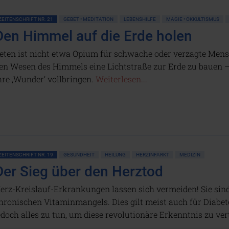
ZEITENSCHRIFT NR. 21
GEBET • MEDITATION
LEBENSHILFE
MAGIE • OKKULTISMUS
Den Himmel auf die Erde holen
eten ist nicht etwa Opium für schwache oder verzagte Mensc
en Wesen des Himmels eine Lichtstraße zur Erde zu bauen 
hre ‚Wunder‘ vollbringen.
Weiterlesen...
ZEITENSCHRIFT NR. 19
GESUNDHEIT
HEILUNG
HERZINFARKT
MEDIZIN
Der Sieg über den Herztod
erz-Kreislauf-Erkrankungen lassen sich vermeiden! Sie sind
hronischen Vitaminmangels. Dies gilt meist auch für Diabet
edoch alles zu tun, um diese revolutionäre Erkenntnis zu ve