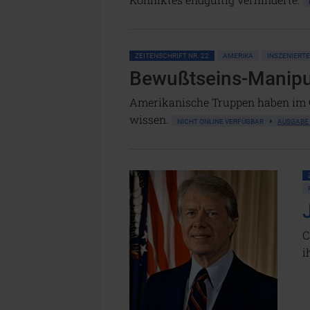
ZEITENSCHRIFT NR. 22
AMERIKA
INSZENIERTE
Bewußtseins-Manipul
Amerikanische Truppen haben im Go
wissen.
NICHT ONLINE VERFÜGBAR
AUSGABE
C
i