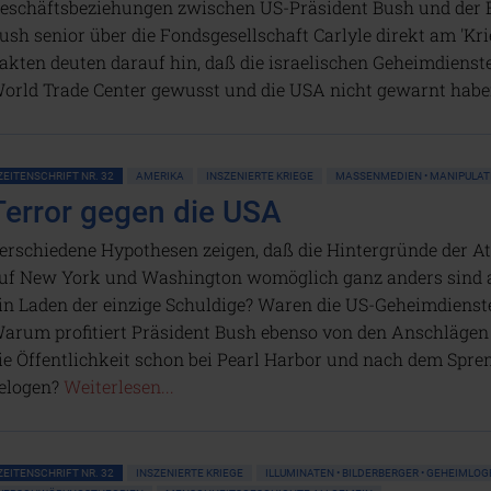
eschäftsbeziehungen zwischen US-Präsident Bush und der 
ush senior über die Fondsgesellschaft Carlyle direkt am 'Kri
akten deuten darauf hin, daß die israelischen Geheimdiens
orld Trade Center gewusst und die USA nicht gewarnt hab
ZEITENSCHRIFT NR. 32
AMERIKA
INSZENIERTE KRIEGE
MASSENMEDIEN • MANIPULAT
Terror gegen die USA
erschiedene Hypothesen zeigen, daß die Hintergründe der At
uf New York und Washington womöglich ganz anders sind als
in Laden der einzige Schuldige? Waren die US-Geheimdienst
arum profitiert Präsident Bush ebenso von den Anschlägen
ie Öffentlichkeit schon bei Pearl Harbor und nach dem Spre
elogen?
Weiterlesen...
ZEITENSCHRIFT NR. 32
INSZENIERTE KRIEGE
ILLUMINATEN • BILDERBERGER • GEHEIMLO