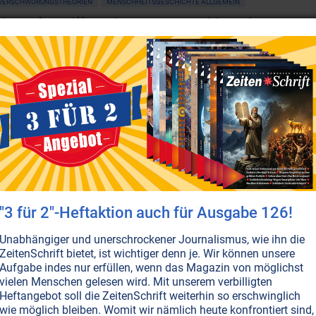
VERSCHWÖRUNGSTHEORIEN
MENSCHHEITSGESCHICHTE ALLGEMEIN
Von den Illuminaten zur Komintern
ussische Revolution, 1. Akt: Kein Volksaufstand wird über 
en Zaren stürzte und Not und Elend über Russland brachte,
ine Revolution ist auch selten das, was sie vorgibt zu sein. 
ommunismus Erzkapitalisten und so war Marx nichts weiter 
iensten.
Weiterlesen...
ZEITENSCHRIFT NR. 32
INSZENIERTE KRIEGE
ILLUMINATEN • BILDERBERGER • GEHEIMLO
VERSCHWÖRUNGSTHEORIEN
MENSCHHEITSGESCHICHTE ALLGEMEIN
Vom christlichen Reich zur atheistis
"3 für 2"-Heftaktion auch für Ausgabe 126!
ussische Revolution, 2. Akt: Die bolschewistische Revolutio
Unabhängiger und unerschrockener Journalismus, wie ihn die
etrügereien der Geschichte: Erstens kam sie nicht aus dem V
ZeitenSchrift bietet, ist wichtiger denn je. Wir können unsere
Aufgabe indes nur erfüllen, wenn das Magazin von möglichst
otwendigkeit dafür, drittens wurden die Arbeiter um all jen
vielen Menschen gelesen wird. Mit unserem verbilligten
estellt worden war. Mehr noch: Sie gingen durch eine der s
Heftangebot soll die ZeitenSchrift weiterhin so erschwinglich
e sah. Sie war jedoch eine wichtige Etappe hin zum grossen 'E
wie möglich bleiben. Womit wir nämlich heute konfrontiert sind,