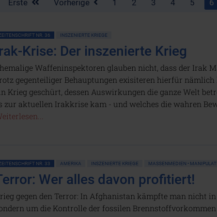
Erste
Vorherige
1
2
3
4
5
6
ZEITENSCHRIFT NR. 36
INSZENIERTE KRIEGE
Irak-Krise: Der inszenierte Krieg
hemalige Waffeninspektoren glauben nicht, dass der Irak M
rotz gegenteiliger Behauptungen exisiteren hierfür nämlich
in Krieg geschürt, dessen Auswirkungen die ganze Welt betre
s zur aktuellen Irakkrise kam - und welches die wahren Bew
eiterlesen...
ZEITENSCHRIFT NR. 33
AMERIKA
INSZENIERTE KRIEGE
MASSENMEDIEN • MANIPULAT
Terror: Wer alles davon profitiert!
rieg gegen den Terror: In Afghanistan kämpfte man nicht in e
ondern um die Kontrolle der fossilen Brennstoffvorkommen 