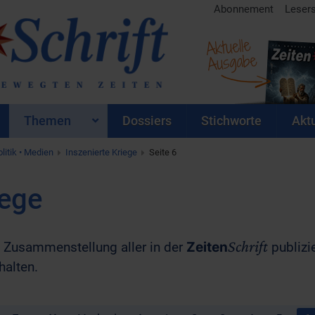
Abonnement
Leser
Aktuelle
Ausgabe
Themen
Dossiers
Stichworte
Aktu
litik • Medien
Inszenierte Kriege
Seite 6
iege
Schrift
ne Zusammenstellung aller in der
Zeiten
publizie
halten.