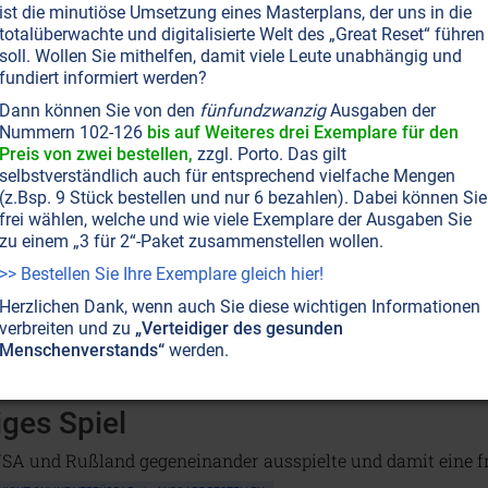
eltherrschaft eines kleinen, exklusiven Zirkels.
Weiterlesen.
ist die minutiöse Umsetzung eines Masterplans, der uns in die
totalüberwachte und digitalisierte Welt des „Great Reset“ führen
soll. Wollen Sie mithelfen, damit viele Leute unabhängig und
fundiert informiert werden?
ZEITENSCHRIFT NR. 24
INSZENIERTE KRIEGE
MASSENMEDIEN • MANIPULATION
ILLUM
Dann können Sie von den
fünfundzwanzig
Ausgaben der
NEUE WELTORDNUNG
Nummern 102-126
bis auf Weiteres drei Exemplare für den
Ein weiterer Schritt zur Weltdiktatur
Preis von zwei bestellen,
zzgl. Porto. Das gilt
selbstverständlich auch für entsprechend vielfache Mengen
osovo-Krieg: Haben Sie sich auch gefragt, wie es beinahe v
(z.Bsp. 9 Stück bestellen und nur 6 bezahlen). Dabei können Sie
ommen konnte, den angeblich niemand wollte? Hier sind ein
frei wählen, welche und wie viele Exemplare der Ausgaben Sie
zu einem „3 für 2“-Paket zusammenstellen wollen.
assenmedien kaum berichtet wurden.
Weiterlesen...
>> Bestellen Sie Ihre Exemplare gleich hier!
Herzlichen Dank, wenn auch Sie diese wichtigen Informationen
verbreiten und zu
„Verteidiger des gesunden
Menschenverstands“
werden.
OLITIK ALLGEMEIN
ILLUMINATEN • BILDERBERGER • GEHEIMLOGEN
VERSCHWÖRUNGSTHE
iges Spiel
 USA und Rußland gegeneinander ausspielte und damit eine f