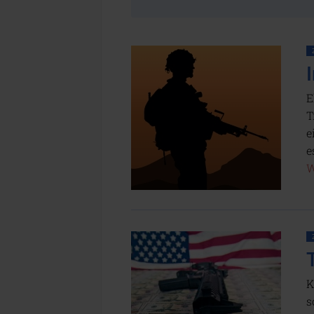
E
T
e
e
W
K
s