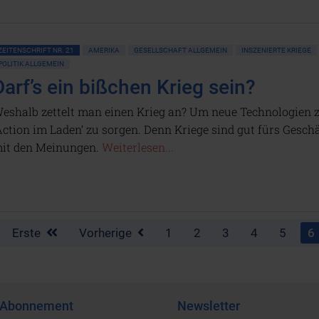
ZEITENSCHRIFT NR. 21
AMERIKA
GESELLSCHAFT ALLGEMEIN
INSZENIERTE KRIEGE
POLITIK ALLGEMEIN
Darf’s ein bißchen Krieg sein?
eshalb zettelt man einen Krieg an? Um neue Technologien z
Action im Laden‘ zu sorgen. Denn Kriege sind gut fürs Gesch
it den Meinungen.
Weiterlesen...
Erste
Vorherige
1
2
3
4
5
6
Abonnement
Newsletter