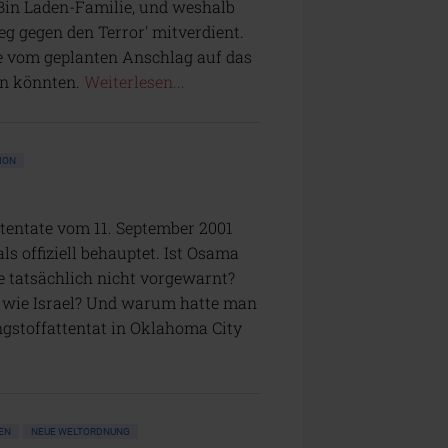
Bin Laden-Familie, und weshalb
eg gegen den Terror' mitverdient.
te vom geplanten Anschlag auf das
en könnten.
Weiterlesen...
ION
tentate vom 11. September 2001
 offiziell behauptet. Ist Osama
e tatsächlich nicht vorgewarnt?
 wie Israel? Und warum hatte man
ngstoffattentat in Oklahoma City
GEN
NEUE WELTORDNUNG