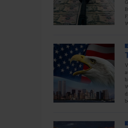
G
B
F
W
V
a
b
W
d
b