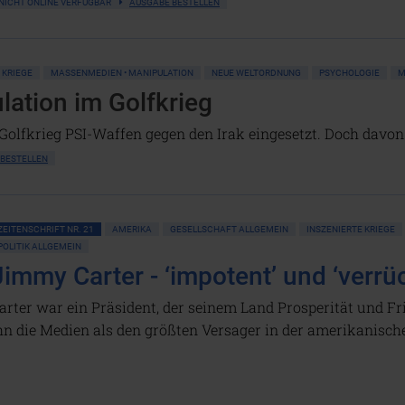
NICHT ONLINE VERFÜGBAR
AUSGABE BESTELLEN
 KRIEGE
MASSENMEDIEN • MANIPULATION
NEUE WELTORDNUNG
PSYCHOLOGIE
M
ation im Golfkrieg
lfkrieg PSI-Waffen gegen den Irak eingesetzt. Doch davon 
 BESTELLEN
ZEITENSCHRIFT NR. 21
AMERIKA
GESELLSCHAFT ALLGEMEIN
INSZENIERTE KRIEGE
POLITIK ALLGEMEIN
Jimmy Carter - ‘impotent’ und ‘verrüc
arter war ein Präsident, der seinem Land Prosperität und Fr
hn die Medien als den größten Versager in der amerikanisch