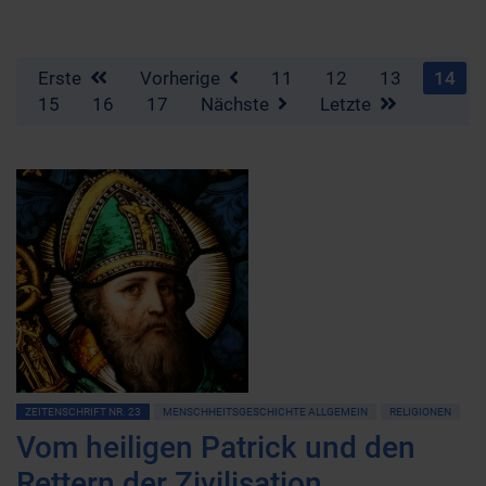
Erste
Vorherige
11
12
13
14
15
16
17
Nächste
Letzte
ZEITENSCHRIFT NR. 23
MENSCHHEITSGESCHICHTE ALLGEMEIN
RELIGIONEN
Vom heiligen Patrick und den
Rettern der Zivilisation