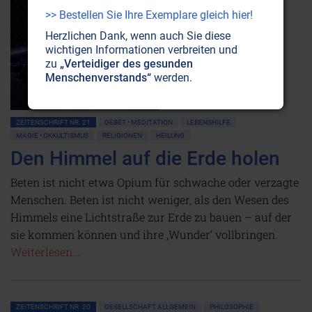
>> Bestellen Sie Ihre Exemplare gleich hier!
Herzlichen Dank, wenn auch Sie diese
wichtigen Informationen verbreiten und
zu
„Verteidiger des gesunden
Menschenverstands“
werden.
ZEITENSCHRIFT NR. 21
GEBET • MEDITATION
LEBENSHILFE
MAGIE • OKKULTISMUS
RELIGIONEN
HEILUNG
Den Himmel auf die Erde holen
Beten ist nicht etwa Opium für schwache oder verzagte
Menschen. Beten ist nicht weniger, als den Wesen des
Himmels eine Lichtstraße zur Erde zu bauen – auf der
sie kommen können und ihre ‚Wunder‘ vollbringen.
Weiterlesen...
ZEITENSCHRIFT NR. 20
GESELLSCHAFT ALLGEMEIN
PHILOSOPHIE