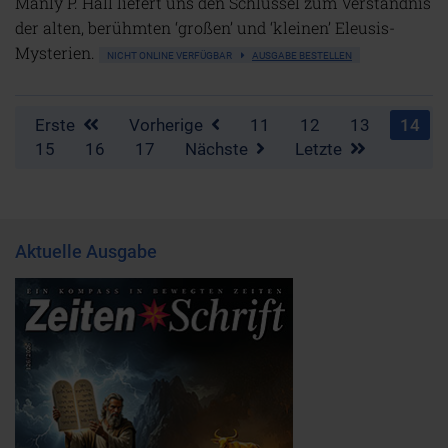
Manly P. Hall liefert uns den Schlüssel zum Verständnis
der alten, berühmten ‘großen’ und ‘kleinen’ Eleusis-
Mysterien.
NICHT ONLINE VERFÜGBAR
AUSGABE BESTELLEN
Erste
Vorherige
11
12
13
14
15
16
17
Nächste
Letzte
Aktuelle Ausgabe