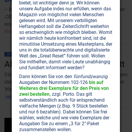
bietet, ist wichtiger denn je. Wir können
– Mythos oder Realität? Schon Johannes spricht in der
unsere Aufgabe indes nur erfüllen, wenn das
Magazin von möglichst vielen Menschen
‚Offenbarung‘ davon. Omraam Michael Aivanov hat
gelesen wird. Mit unserem verbilligten
einige äußerst interessante Erklärungen dazu.
Heftangebot soll die ZeitenSchrift weiterhin
Weiterlesen...
so erschwinglich wie möglich bleiben. Womit
wir nämlich heute konfrontiert sind, ist die
minutiöse Umsetzung eines Masterplans, der
uns in die totalüberwachte und digitalisierte
ZEITENSCHRIFT NR. 21
BEWUSSTSEIN
PHILOSOPHIE
RELIGIONEN
Welt des „Great Reset“ führen soll. Wollen
Sie mithelfen, damit viele Leute unabhängig
Abschied vom allmächtigen Gott
und fundiert informiert werden?
Die Menschen verlieren den Glauben an Gott und fragen
Dann können Sie von den
fünfundzwanzig
immer häufiger: Weshalb läßt Gott dieses Leiden in der
Ausgaben der Nummern 102-126
bis auf
Weiteres drei Exemplare für den Preis von
Welt zu? Lesen Sie die Antwort.
zwei bestellen,
zzgl. Porto. Das gilt
NICHT ONLINE VERFÜGBAR
AUSGABE BESTELLEN
selbstverständlich auch für entsprechend
vielfache Mengen (z.Bsp. 9 Stück bestellen
und nur 6 bezahlen). Dabei können Sie frei
wählen, welche und wie viele Exemplare der
Ausgaben Sie zu einem „3 für 2“-Paket
zusammenstellen wollen.