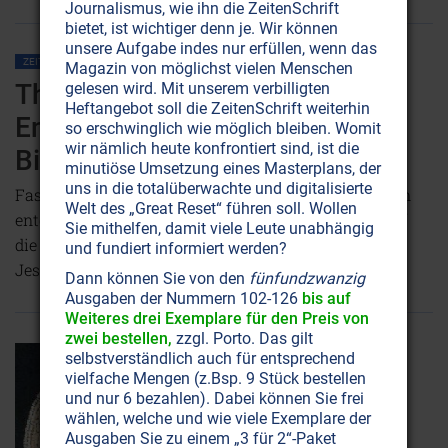
Journalismus, wie ihn die ZeitenSchrift
bietet, ist wichtiger denn je. Wir können
unsere Aufgabe indes nur erfüllen, wenn das
ZEITENSCHRIFT NR. 20
GNOSIS
JESUS CHRISTUS
RELIGIONEN
Magazin von möglichst vielen Menschen
Thomasevangelium: Die
gelesen wird. Mit unserem verbilligten
Heftangebot soll die ZeitenSchrift weiterhin
Entdeckung der Nag Hammadi
so erschwinglich wie möglich bleiben. Womit
wir nämlich heute konfrontiert sind, ist die
Bibliothek
minutiöse Umsetzung eines Masterplans, der
uns in die totalüberwachte und digitalisierte
Fast zur gleichen Zeit, da die Schriftrollen in Qumran
Welt des „Great Reset“ führen soll. Wollen
entdeckt werden, stößt ein Bauer in Oberägypten auf
Sie mithelfen, damit viele Leute unabhängig
die wohl ursprünglichsten Schriften über die Worte
und fundiert informiert werden?
Jesu.
NICHT ONLINE VERFÜGBAR
AUSGABE BESTELLEN
Dann können Sie von den
fünfundzwanzig
Ausgaben der Nummern 102-126
bis auf
Weiteres drei Exemplare für den Preis von
zwei bestellen,
zzgl. Porto. Das gilt
selbstverständlich auch für entsprechend
vielfache Mengen (z.Bsp. 9 Stück bestellen
und nur 6 bezahlen). Dabei können Sie frei
wählen, welche und wie viele Exemplare der
Ausgaben Sie zu einem „3 für 2“-Paket