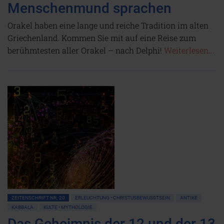
Menschenmund sprachen
Orakel haben eine lange und reiche Tradition im alten
Griechenland. Kommen Sie mit auf eine Reise zum
berühmtesten aller Orakel – nach Delphi!
Weiterlesen...
ZEITENSCHRIFT NR. 20
ERLEUCHTUNG • CHRISTUSBEWUSSTSEIN
ANTIKE
KABBALA
KULTE • MYTHOLOGIE
Das Geheimnis der 12 und der 13