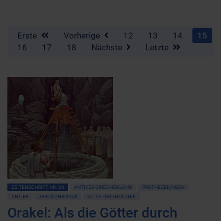
Erste
Vorherige
12
13
14
15
16
17
18
Nächste
Letzte
ZEITENSCHRIFT NR. 20
ANTIKES GRIECHENLAND
PROPHEZEIUNGEN
ANTIKE
JESUS CHRISTUS
KULTE • MYTHOLOGIE
Orakel: Als die Götter durch