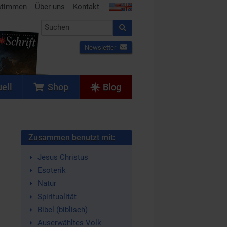
stimmen
Über uns
Kontakt
Newsletter
ell
Shop
Blog
Zusammen benutzt mit:
Jesus Christus
Esoterik
Natur
Spiritualität
Bibel (biblisch)
Auserwähltes Volk