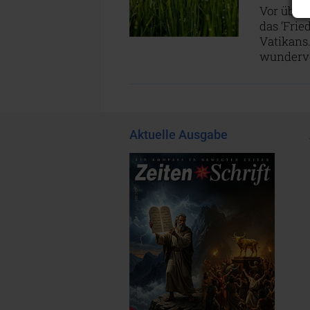
Vor über
das ‘Frie
Vatikans.
wundervo
Aktuelle Ausgabe