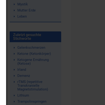
Mystik
Mutter Erde
Leben
.
Zuletzt gesuchte
Stichworte
Gelenkschmerzen
Ketone (Ketonkörper)
Ketogene Ernährung
(Ketose)
Irland
Demenz
rTMS (repetitive
Transkranielle
Magnetstimulation)
Lithium
Trampolinspringen