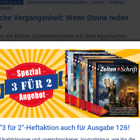
T NR. 34, S.47
MENSCHHEITSGESCHICHTE ALLGEMEIN
ANTIKE
KABBALA
OLOGIE
che Vergangenheit: Wenn Steine reden
n
n die Kelten Grossbritanniens mit dem ägyptischen
arao Echnaton gemein? Wer gründete die Gemeinschaft
ner und was hat dies alles mit Moses zu tun? Und weshal
a Stuart, die Königin von Schottland, einen Schmuck
 haben, der tausend Jahre zuvor den Hals von
mun geziert hatte? Ein vor über zwei Jahrzehnten
r grüner Stein half mit, die Antworten zu finden.
en...
T NR. 13, S.8
FAMILIE
KINDER • JUGEND
ERLEUCHTUNG • CHRISTUSBEWUSSTSEIN
TATION
JESUS CHRISTUS
 Maria: Aus dem Leben einer
"3 für 2"-Heftaktion auch für Ausgabe 126!
ommenen Mutter
Unabhängiger und unerschrockener Journalismus, wie ihn die