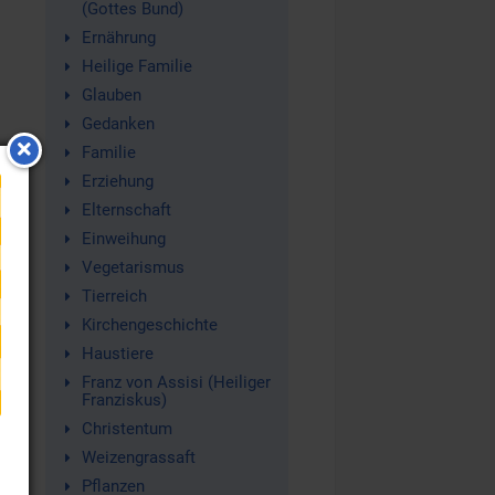
(Gottes Bund)
Ernährung
Heilige Familie
Glauben
Gedanken
Familie
b
Erziehung
Elternschaft
Einweihung
Vegetarismus
Tierreich
Kirchengeschichte
Haustiere
Franz von Assisi (Heiliger
Franziskus)
Christentum
Weizengrassaft
Pflanzen