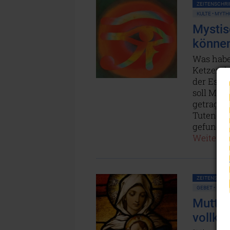
ZEITENSCHRIF
KULTE • MYTH
Mystis
könne
Was habe
Ketzerph
der Esse
soll Mari
getragen
Tutencha
gefundene
Weiterles
ZEITENSCHRIF
GEBET • MEDI
Mutter
vollk