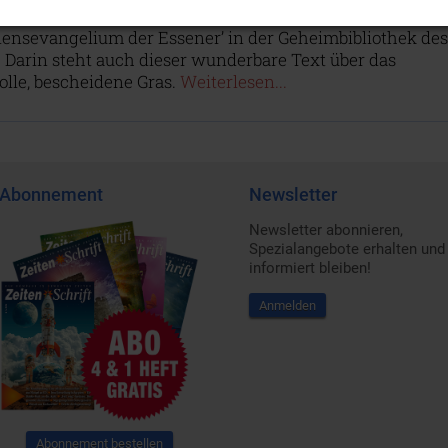
 sechzig Jahren entdeckte Dr. Edmond Bordeaux Székely
densevangelium der Essener’ in der Geheimbibliothek des
 Darin steht auch dieser wunderbare Text über das
lle, bescheidene Gras.
Weiterlesen...
Abonnement
Newsletter
Newsletter abonnieren,
Spezialangebote erhalten und
informiert bleiben!
Anmelden
Abonnement bestellen