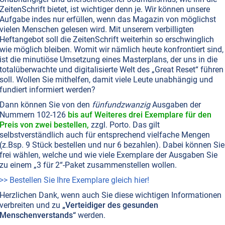
edem grossen Mann steht eine grosse Frau." Das
ZeitenSchrift bietet, ist wichtiger denn je. Wir können unsere
te Sprichwort hat für die Mission Jesu besondere
Aufgabe indes nur erfüllen, wenn das Magazin von möglichst
t. Aus mystischen Quellen erhalten wir Einblick in das
vielen Menschen gelesen wird. Mit unserem verbilligten
 Familie Jesu’, und lernen dabei, daß jener große Avatar
Heftangebot soll die ZeitenSchrift weiterhin so erschwinglich
 lebenslange Unterstützung seiner Mutter seine Aufgabe
wie möglich bleiben. Womit wir nämlich heute konfrontiert sind,
t nicht so vollendet hätte ausführen können.
Weiterlesen..
ist die minutiöse Umsetzung eines Masterplans, der uns in die
totalüberwachte und digitalisierte Welt des „Great Reset“ führen
soll. Wollen Sie mithelfen, damit viele Leute unabhängig und
fundiert informiert werden?
IRCHE • CHRISTENTUM
RELIGIONEN
TIERE
Dann können Sie von den
fünfundzwanzig
Ausgaben der
usbeutung unserer Mitgeschöpfe
Nummern 102-126
bis auf Weiteres drei Exemplare für den
Preis von zwei bestellen,
zzgl. Porto. Das gilt
bau an den Tieren. Jesus lehrte genau das Gegenteil
selbstverständlich auch für entsprechend vielfache Mengen
(z.Bsp. 9 Stück bestellen und nur 6 bezahlen). Dabei können Sie
frei wählen, welche und wie viele Exemplare der Ausgaben Sie
zu einem „3 für 2“-Paket zusammenstellen wollen.
>> Bestellen Sie Ihre Exemplare gleich hier!
T NR. 7, S.51
BEWUSSTSEIN
ENGEL
JESUS CHRISTUS
ERNÄHRUNG
HEILUNG
WALD
Herzlichen Dank, wenn auch Sie diese wichtigen Informationen
schenk des Lebens in dem bescheidenen
verbreiten und zu
„Verteidiger des gesunden
Menschenverstands“
werden.