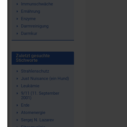
Immunschwäche
Ernährung
Enzyme
Darmreinigung
Darmkur
Zuletzt gesuchte
Stichworte
Strahlenschutz
Just Nuisance (ein Hund)
Leukämie
9/11 (11. September
2001)
Erde
Atomenergie
Sergej N. Lazarev