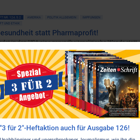
T NR. 124, S.2
AMERIKA
POLITIK ALLGEMEIN
IMPFUNGEN
T UND ETHIK
esundheit statt Pharmaprofit!
ndet in den USA eine gesundheitspolitische Wende statt 
te sich auch Europa zum Vorbild nehmen.
Weiterlesen...
T NR. 120, S.16
GESELLSCHAFT ALLGEMEIN
POLITIK ALLGEMEIN
GESUNDHEIT
heitssystem: Therapie statt Heilung
n sich, warum die Krankenkosten ständig steigen? Weil e
em Gesundheitssystem eben nicht um die Gesundheit
terlesen...
"3 für 2"-Heftaktion auch für Ausgabe 126!
Unabhängiger und unerschrockener Journalismus, wie ihn die