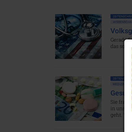
ZEITENSCHRIF
WISSENSCHAF
Volksg
Gerade fi
das soll
ZEITENSCHRIF
MEDIZIN
Gesund
Sie frage
in unser
geht.
Wei