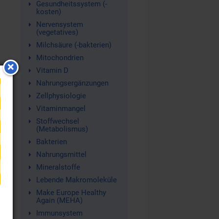
Gesundheitssystem (-
kosten)
Nervensystem
(vegetatives)
Milchsäure (-bakterien)
Mitochondrien
–
Vitamin D
Nahrungsergänzungen
Zellphysiologie
Vitaminmangel
Stoffwechsel
(Metabolismus)
Bakterien
Nahrungsmittel
Mineralstoffe
s
Lebende Makromoleküle
Make Europe Healthy
Again (MEHA)
Immunsystem