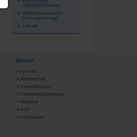
Fibromyalgie
(Weichteilrheuma)
Wettermanipulation
(Geoengineering)
Lithium
Service
Kontakt
Abonnement
Versandkosten
Datenschutzerklärung
Werbung
AGB
Impressum