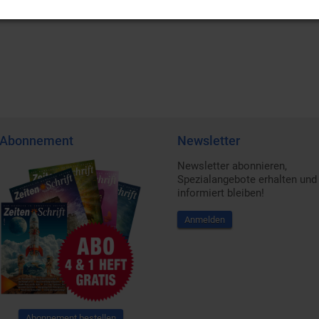
Abonnement
Newsletter
Newsletter abonnieren,
Spezialangebote erhalten und
informiert bleiben!
Anmelden
Abonnement bestellen