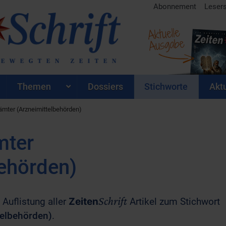
Abonnement
Leser
Aktuelle
Ausgabe
Themen
Dossiers
Stichworte
Aktu
mter (Arzneimittelbehörden)
mter
behörden)
Schrift
 Auflistung aller
Zeiten
Artikel zum Stichwort
telbehörden)
.