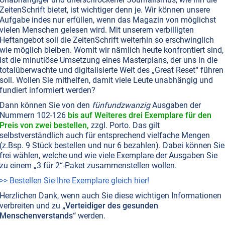
ZeitenSchrift bietet, ist wichtiger denn je. Wir können unsere
T NR. 119, S.46
ERNÄHRUNG
GESUNDHEIT
Aufgabe indes nur erfüllen, wenn das Magazin von möglichst
gsergänzungen: Warum billig oft zu teuer
vielen Menschen gelesen wird. Mit unserem verbilligten
Heftangebot soll die ZeitenSchrift weiterhin so erschwinglich
wie möglich bleiben. Womit wir nämlich heute konfrontiert sind,
niger Nährstoffe im Essen bedeutet:
ist die minutiöse Umsetzung eines Masterplans, der uns in die
ergänzungsmittel sind nötig. Jedoch sollte man beim
totalüberwachte und digitalisierte Welt des „Great Reset“ führen
 Supplements einiges beachten.
Weiterlesen...
soll. Wollen Sie mithelfen, damit viele Leute unabhängig und
fundiert informiert werden?
Dann können Sie von den
fünfundzwanzig
Ausgaben der
Nummern 102-126
bis auf Weiteres drei Exemplare für den
Preis von zwei bestellen,
zzgl. Porto. Das gilt
selbstverständlich auch für entsprechend vielfache Mengen
(z.Bsp. 9 Stück bestellen und nur 6 bezahlen). Dabei können Sie
frei wählen, welche und wie viele Exemplare der Ausgaben Sie
zu einem „3 für 2“-Paket zusammenstellen wollen.
>> Bestellen Sie Ihre Exemplare gleich hier!
Herzlichen Dank, wenn auch Sie diese wichtigen Informationen
verbreiten und zu
„Verteidiger des gesunden
Menschenverstands“
werden.