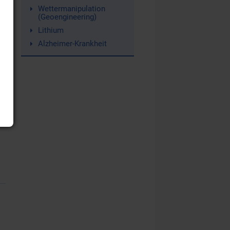
Wettermanipulation
(Geoengineering)
Lithium
Alzheimer-Krankheit