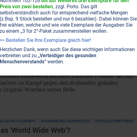
am 20. Juli 1969 seinen Fuß auf den Mond setzte und
Nummern 102-126
bis auf Weiteres drei Exemplare für den
tt für einen Menschen, aber ein riesiger Sprung für die
Preis von zwei bestellen,
zzgl. Porto. Das gilt
selbstverständlich auch für entsprechend vielfache Mengen
emer Geheimhaltung zwölf hochqualifizierte Amerikaner
(z.Bsp. 9 Stück bestellen und nur 6 bezahlen). Dabei können Sie
ens zehn Jahre auf einem uns unbekannten Planeten zu
frei wählen, welche und wie viele Exemplare der Ausgaben Sie
e Welt sie dort antrafen.
NICHT ONLINE VERFÜGBAR
AUSGABE BESTELLEN
zu einem „3 für 2“-Paket zusammenstellen wollen.
>> Bestellen Sie Ihre Exemplare gleich hier!
Herzlichen Dank, wenn auch Sie diese wichtigen Informationen
GESELLSCHAFT ALLGEMEIN
MASSENMEDIEN • MANIPULATION
POLITICAL CORRECTNESS
verbreiten und zu
„Verteidiger des gesunden
AFT UND ETHIK
Menschenverstands“
werden.
iner!“
Kennedy reiste extra aus dem „Land der Freiheit“ an, um
 machen im Kampf gegen den drohenden globalen
n Original-Wortlaut seiner Rede.
SELLSCHAFT ALLGEMEIN
MASSENMEDIEN • MANIPULATION
POLITICAL CORRECTNESS
das 'World Wide Web'?