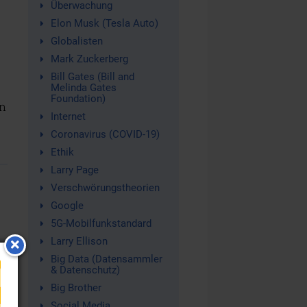
Überwachung
Elon Musk (Tesla Auto)
Globalisten
Mark Zuckerberg
Bill Gates (Bill and
Melinda Gates
Foundation)
n
Internet
Coronavirus (COVID-19)
Ethik
Larry Page
Verschwörungstheorien
Google
5G-Mobilfunkstandard
Larry Ellison
r
Big Data (Datensammler
& Datenschutz)
Big Brother
s
Social Media