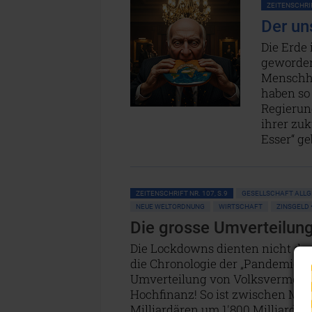
ZEITENSCHRIF
Der un
Die Erde
geworden
Menschhei
haben so 
Regierun
ihrer zuk
Esser“ g
ZEITENSCHRIFT NR. 107, S.9
GESELLSCHAFT ALL
NEUE WELTORDNUNG
WIRTSCHAFT
ZINSGELD 
Die grosse Umverteilun
Die Lockdowns dienten nicht dazu
die Chronologie der „Pandemie“ g
Umverteilung von Volksvermögen
Hochfinanz! So ist zwischen Mär
Milliardären um 1'800 Milliarde