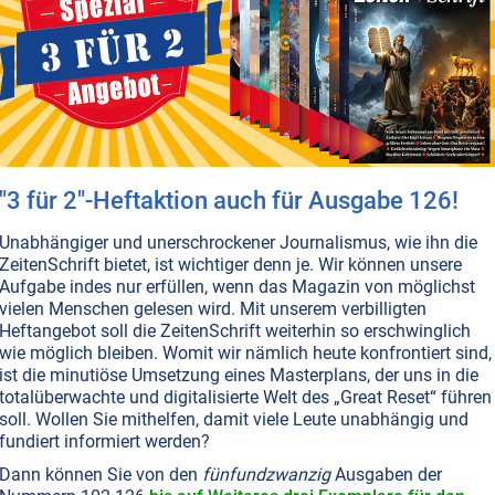
ICHT ONLINE VERFÜGBAR
AUSGABE BESTELLEN
T NR. 106, S.22
AMERIKA
GLOBALISIERUNG
ALTERNATIVE 3 • MARS • MOND
RDNUNG
WIRTSCHAFT
lt im Würgegriff von Amazon
h wollte Jeff Bezos seine Firma „Relentless“ nennen:
"3 für 2"-Heftaktion auch für Ausgabe 126!
os“. Nimmt man Amazon unter die Lupe, zeigt sich, dass
Unabhängiger und unerschrockener Journalismus, wie ihn die
ste Mann der Welt dieser Firmenphilosophie unerbittlich
ZeitenSchrift bietet, ist wichtiger denn je. Wir können unsere
Lesen Sie hier, wie ein harmlos wirkender
Aufgabe indes nur erfüllen, wenn das Magazin von möglichst
arktplatz zum Kraken mutiert ist, der Arbeiter, Staaten
vielen Menschen gelesen wird. Mit unserem verbilligten
nde den ganzen Planeten zu erdrücken droht – und sein
Heftangebot soll die ZeitenSchrift weiterhin so erschwinglich
bereits ins Weltall ausstreckt.
Weiterlesen...
wie möglich bleiben. Womit wir nämlich heute konfrontiert sind,
ist die minutiöse Umsetzung eines Masterplans, der uns in die
totalüberwachte und digitalisierte Welt des „Great Reset“ führen
soll. Wollen Sie mithelfen, damit viele Leute unabhängig und
ARS • MOND
UFOS
UNIVERSUM
FREIE ENERGIE • TESLA
RAUM & ZEIT
fundiert informiert werden?
dition in ein fernes System
Dann können Sie von den
fünfundzwanzig
Ausgaben der