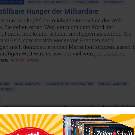
T NR. 123, S.16
GESELLSCHAFT ALLGEMEIN
GLOBALISIERUNG
WIRTSCHAFT
stillbare Hunger der Milliardäre
 ist zum Zankapfel der reichsten Menschen der Welt
. Sie gehen einen Weg, der nicht dem Wohl der
t dient, und keiner scheint sie stoppen zu können. Sie
viel Geld, dass sie sich weder von Grenzen noch
gen noch demonstrierenden Menschen stoppen lassen. I
ünftigen Welt wird es sowieso viel weniger „nutzlose
eben.
Weiterlesen...
GEMEIN
GLOBALISIERUNG
MASSENMEDIEN • MANIPULATION
POLITIK ALLGEMEIN
• BANKEN
g
, Leben zu retten, das hat der vorangehende Artikel übe
ezeigt. Wozu sie aber ganz sicher dienten? Zur
 in die Taschen der herrschenden Milliardäre und
z 2020 und Juli 2021 allein das Vermögen von 713 US-
n Dollar gestiegen, was einem Covid-19-bedingten Zuwach