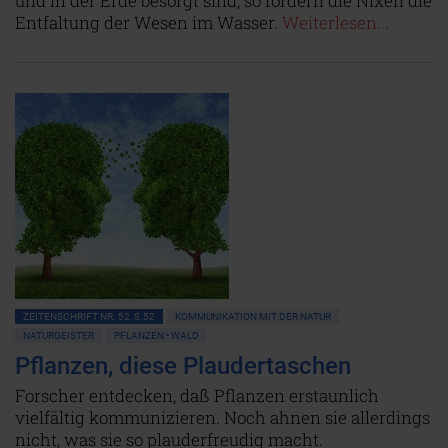
und in der Erde besorgt sind, so fördern die Nixen die
Entfaltung der Wesen im Wasser.
Weiterlesen...
ZEITENSCHRIFT NR. 52, S.52
KOMMUNIKATION MIT DER NATUR
NATURGEISTER
PFLANZEN • WALD
Pflanzen, diese Plaudertaschen
Forscher entdecken, daß Pflanzen erstaunlich
vielfältig kommunizieren. Noch ahnen sie allerdings
nicht, was sie so plauderfreudig macht.