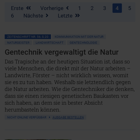
Erste
Vorherige
1
2
3
4
5
6
Nächste
Letzte
ZEITENSCHRIFT NR. 56, S.20
KOMMUNIKATION MIT DER NATUR
NATURGEISTER
LANDWIRTSCHAFT
GENTECHNOLOGIE
Gentechnik vergewaltigt die Natur
Das Tragische an der heutigen Situation ist, dass so
viele Menschen, die direkt mit der Natur arbeiten –
Landwirte, Förster – nicht wirklich wissen, womit
sie es zu tun haben. Weshalb sie letztendlich gegen
die Natur arbeiten. Wie die Gentechniker die denken,
dass sie einen riesigen genetischen Baukasten vor
sich haben, an dem sie in bester Absicht
herumbasteln können.
NICHT ONLINE VERFÜGBAR
AUSGABE BESTELLEN