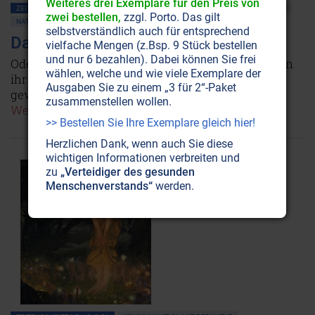
Weiteres drei Exemplare für den Preis von
ZEITENSCHRIFT NR. 44, S.57
UNIVERSUM
KOMMUNIKATION MIT DER NATUR
zwei bestellen,
zzgl. Porto. Das gilt
NATURGEISTER
selbstverständlich auch für entsprechend
Das wahre Wesen der Erde
vielfache Mengen (z.Bsp. 9 Stück bestellen
und nur 6 bezahlen). Dabei können Sie frei
Oder: Wie Gott die Welt erschuf. Welche Rhythmen
wählen, welche und wie viele Exemplare der
ihr Sein bestimmen. Wie wunderbar ihr Gewand
Ausgaben Sie zu einem „3 für 2“-Paket
gewoben ist - und des Menschen Rolle darin.
zusammenstellen wollen.
Weiterlesen...
>> Bestellen Sie Ihre Exemplare gleich hier!
Herzlichen Dank, wenn auch Sie diese
wichtigen Informationen verbreiten und
zu
„Verteidiger des gesunden
Menschenverstands“
werden.