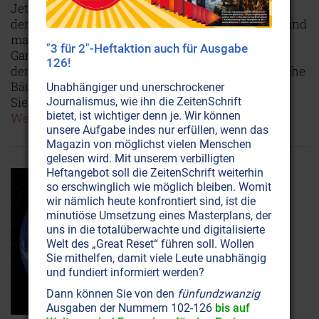
Jetzt, wo's wieder sprießt und knospet, holen wir
den grünen Daumen aus dem Winterhandschuh und
machen uns auf in den Garten. Die folgenden
"3 für 2"-Heftaktion auch für Ausgabe
Garten- und Landwirtschafts-Tipps stammen von
126!
der Natur selber: Nämlich von Naturgeistern, welche
Bäume, Pflanzen, Wasser und Haustiere betreuen.
Unabhängiger und unerschrockener
Sie wurden in den Flensburger Heften publiziert.
Journalismus, wie ihn die ZeitenSchrift
bietet, ist wichtiger denn je. Wir können
Weiterlesen...
unsere Aufgabe indes nur erfüllen, wenn das
Magazin von möglichst vielen Menschen
gelesen wird. Mit unserem verbilligten
Heftangebot soll die ZeitenSchrift weiterhin
so erschwinglich wie möglich bleiben. Womit
wir nämlich heute konfrontiert sind, ist die
minutiöse Umsetzung eines Masterplans, der
uns in die totalüberwachte und digitalisierte
Welt des „Great Reset“ führen soll. Wollen
Sie mithelfen, damit viele Leute unabhängig
und fundiert informiert werden?
Dann können Sie von den
fünfundzwanzig
Ausgaben der Nummern 102-126
bis auf