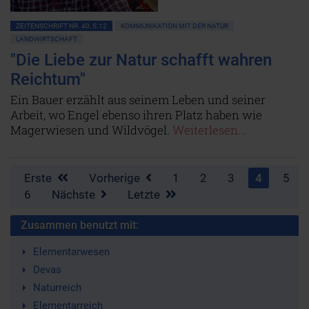
ZEITENSCHRIFT NR. 40, S.12
KOMMUNIKATION MIT DER NATUR
LANDWIRTSCHAFT
"Die Liebe zur Natur schafft wahren
Reichtum"
Ein Bauer erzählt aus seinem Leben und seiner
Arbeit, wo Engel ebenso ihren Platz haben wie
Magerwiesen und Wildvögel.
Weiterlesen...
Erste
Vorherige
1
2
3
4
5
6
Nächste
Letzte
Zusammen benutzt mit:
Elementarwesen
Devas
Naturreich
Elementarreich