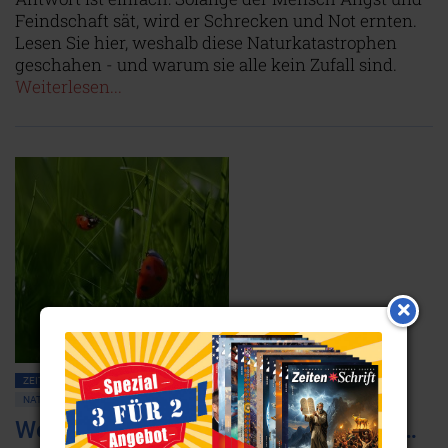
Feindschaft sät, wird er Schrecken und Not ernten.
Lesen Sie hier, weshalb diese Naturkatastrophen
geschahen - und warum sie alle kein Zufall sind.
Weiterlesen...
ZEITENSCHRIFT NR. 46, S.14
KOMMUNIKATION MIT DER NATUR
NATURGEISTER
LANDWIRTSCHAFT
Wenn der Marienkäfer mit der Milbe…