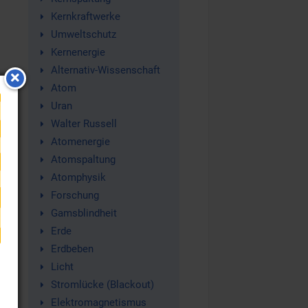
Kernkraftwerke
Umweltschutz
Kernenergie
Alternativ-Wissenschaft
Atom
ve
Uran
Walter Russell
Atomenergie
Atomspaltung
Atomphysik
Forschung
Gamsblindheit
Erde
Erdbeben
Licht
Stromlücke (Blackout)
Elektromagnetismus