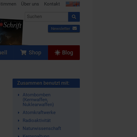
stimmen
Über uns
Kontakt
Newsletter
ell
Shop
Blog
Zusammen benutzt mit:
Atombomben
(Kernwaffen,
Nuklearwaffen)
Atomkraftwerke
Radioaktivität
Naturwissenschaft
Kernspaltung