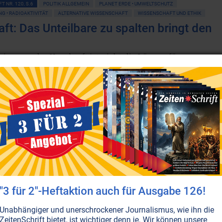
T NR. 120, S.6
POLITIK ALLGEMEIN
PLANET ERDE • UMWELTSCHUTZ
G • RADIOAKTIVITÄT
ALTERNATIVE WISSENSCHAFT
WISSENSCHAFT UND ETHIK
aft: Das Unteilbare zu spalten bringt den
issance der Kernkraft ist nicht die Lösung für
rise und Klimawandel. Unter anderem, weil ihre exzessi
die Erde zu einer Wüste machen würde. Dies die
s eines Universalgenies, von der sogar Wissenschaftler
t Einstein und Nikola Tesla tief beeindruckt waren.
en...
T NR. 8, S.10
BEWUSSTSEIN
GEIST
KREBS
PLANET ERDE • UMWELTSCHUTZ
G • RADIOAKTIVITÄT
ALTERNATIVE WISSENSCHAFT
SCHAUBERGER
T UND ETHIK
uch der Atomspaltung
"3 für 2"-Heftaktion auch für Ausgabe 126!
e, die nie dabei waren, wenn eine Mißgeburt ins Dasein
 ihr Wimmern hörten, nie Zeugen des Entsetzens der
Unabhängiger und unerschrockener Journalismus, wie ihn die
tter waren, Leute, die kein Herz haben, vermögen den
ZeitenSchrift bietet, ist wichtiger denn je. Wir können unsere