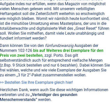
Aufgabe indes nur erfüllen, wenn das Magazin von möglichst
 der Atomspaltung zu befürworten." – Ein Artikel über
vielen Menschen gelesen wird. Mit unserem verbilligten
ischen und geistigen Auswirkungen der Radioaktivität.
Heftangebot soll die ZeitenSchrift weiterhin so erschwinglich
en...
wie möglich bleiben. Womit wir nämlich heute konfrontiert sind,
ist die minutiöse Umsetzung eines Masterplans, der uns in die
totalüberwachte und digitalisierte Welt des „Great Reset“ führen
soll. Wollen Sie mithelfen, damit viele Leute unabhängig und
LTSCHUTZ
PFLANZEN • WALD
WASSER
ATOMSPALTUNG • RADIOAKTIVITÄT
fundiert informiert werden?
Dann können Sie von den
fünfundzwanzig
Ausgaben der
ch Transurane
Nummern 102-126
bis auf Weiteres drei Exemplare für den
eden Menschen, der sich um unsere Erde sorgt. Durch die
Preis von zwei bestellen,
zzgl. Porto. Das gilt
 Strömungspotentiale gelang es nachzuweisen, welche
selbstverständlich auch für entsprechend vielfache Mengen
tät geht. Das Ergebnis ist mehr als schockierend: Über
(z.Bsp. 9 Stück bestellen und nur 6 bezahlen). Dabei können Sie
enwärtigen technischen Wellen wird sie unaufhörlich
frei wählen, welche und wie viele Exemplare der Ausgaben Sie
zu einem „3 für 2“-Paket zusammenstellen wollen.
ologischen Systeme gejagt.
NICHT ONLINE VERFÜGBAR
>> Bestellen Sie Ihre Exemplare gleich hier!
Herzlichen Dank, wenn auch Sie diese wichtigen Informationen
verbreiten und zu
„Verteidiger des gesunden
Menschenverstands“
werden.