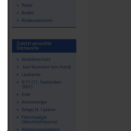
Radar
Boden
Rinderwahnsinn
Zuletzt gesuchte
Stichworte
Strahlenschutz
Just Nuisance (ein Hund)
Leukämie
9/11 (11. September
2001)
Erde
Atomenergie
Sergej N. Lazarev
Fibromyalgie
(Weichteilrheuma)
Wettermanipulation