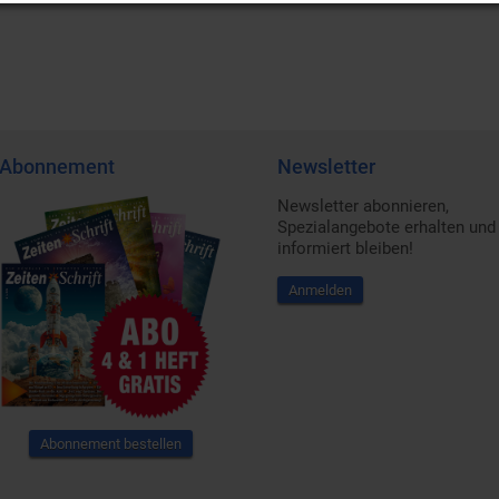
Abonnement
Newsletter
Newsletter abonnieren,
Spezialangebote erhalten und
informiert bleiben!
Anmelden
Abonnement bestellen