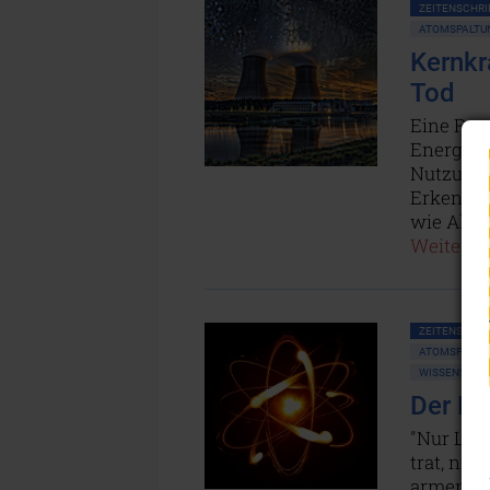
ZEITENSCHRIF
ATOMSPALTUN
Kernkr
Tod
Eine Rena
Energiek
Nutzung 
Erkenntni
wie Alber
Weiterles
ZEITENSCHRIF
ATOMSPALTUN
WISSENSCHAF
Der Fl
"Nur Leut
trat, nie
armen Mu