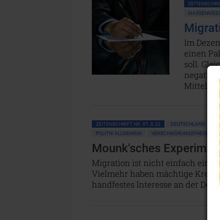
ZEITENSCHRIF
MASSENMEDIE
Migrat
Im Dezem
einen Pa
soll. Gle
negative
Mittel – 
ZEITENSCHRIFT NR. 97, S.22
DEUTSCHLAND
G
POLITIK ALLGEMEIN
VERSCHWÖRUNGSTHEORIEN
Mounk'sches Experiment
Migration ist nicht einfach eine 
Vielmehr haben mächtige Kreise 
handfestes Interesse an der Dest