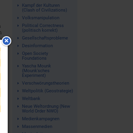
Kampf der Kulturen
(Clash of Civilizations)
Volksmanipulation
n
Political Correctness
(politisch korrekt)
n
Gesellschaftsprobleme
Desinformation
Open Society
Foundations
Yascha Mounk
(Mounk'sches
Experiment)
Verschwörungstheorien
Weltpolitik (Geostrategie)
Weltbank
Neue Weltordnung (New
World Order NWO)
Medienkampagnen
Massenmedien