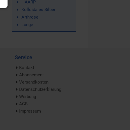
HAARP
Kolloidales Silber
Arthrose
Lunge
Service
Kontakt
Abonnement
Versandkosten
Datenschutzerklärung
Werbung
AGB
Impressum