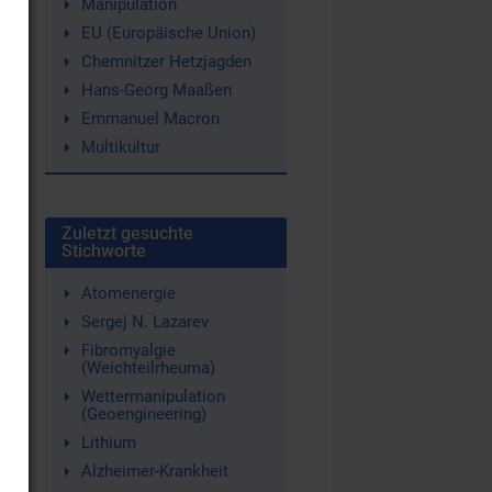
Manipulation
EU (Europäische Union)
Chemnitzer Hetzjagden
Hans-Georg Maaßen
Emmanuel Macron
Multikultur
Zuletzt gesuchte
Stichworte
Atomenergie
Sergej N. Lazarev
Fibromyalgie
(Weichteilrheuma)
Wettermanipulation
(Geoengineering)
Lithium
Alzheimer-Krankheit