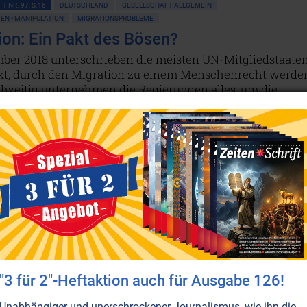
T NR. 97, S.16
DEUTSCHLAND
GESELLSCHAFT ALLGEMEIN
N • MANIPULATION
MIGRATIONSPROBLEME
ion: Ein Pakt des Bösen?
ber 2018 unterschrieben die meisten UN-Mitgliedstaate
kt, durch den Migration zu einem Menschenrecht werde
ichzeitig unternehmen die Regierungen alles, um die
n Folgen der Migration schönzureden, wobei ihnen jedes
auch Manipulation und Lüge – recht ist.
Weiterlesen...
ESELLSCHAFT ALLGEMEIN
MASSENMEDIEN • MANIPULATION
POLITICAL CORRECTNESS
MIGRATIONSPROBLEME
: Der Plan zur Völkervermischung
zufällige Plage, die Europa gerade jetzt heimsucht.
– von Soros übers WEF bis hin zur Weltbank – ein
abilisierung Europas.
NICHT ONLINE VERFÜGBAR
AUSGABE BESTELLEN
"3 für 2"-Heftaktion auch für Ausgabe 126!
Unabhängiger und unerschrockener Journalismus, wie ihn die