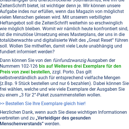
ZeitenSchrift bietet, ist wichtiger denn je. Wir können unsere
Aufgabe indes nur erfüllen, wenn das Magazin von möglichst
vielen Menschen gelesen wird. Mit unserem verbilligten
Heftangebot soll die ZeitenSchrift weiterhin so erschwinglich
wie möglich bleiben. Womit wir nämlich heute konfrontiert sind,
ist die minutiöse Umsetzung eines Masterplans, der uns in die
totalüberwachte und digitalisierte Welt des „Great Reset“ führen
soll. Wollen Sie mithelfen, damit viele Leute unabhängig und
fundiert informiert werden?
Dann können Sie von den
fünfundzwanzig
Ausgaben der
Nummern 102-126
bis auf Weiteres drei Exemplare für den
Preis von zwei bestellen,
zzgl. Porto. Das gilt
selbstverständlich auch für entsprechend vielfache Mengen
(z.Bsp. 9 Stück bestellen und nur 6 bezahlen). Dabei können Sie
frei wählen, welche und wie viele Exemplare der Ausgaben Sie
zu einem „3 für 2“-Paket zusammenstellen wollen.
>> Bestellen Sie Ihre Exemplare gleich hier!
Herzlichen Dank, wenn auch Sie diese wichtigen Informationen
verbreiten und zu
„Verteidiger des gesunden
Menschenverstands“
werden.