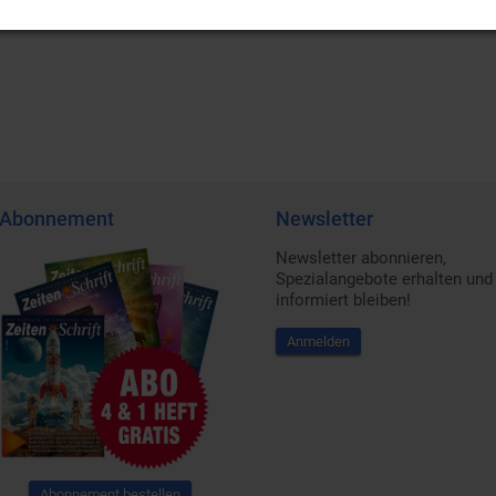
Abonnement
Newsletter
Newsletter abonnieren,
Spezialangebote erhalten und
informiert bleiben!
Anmelden
Abonnement bestellen