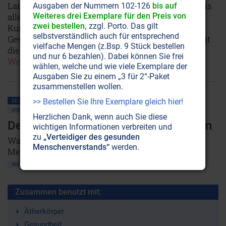
Lang und tief soll er sein, der richtige Atem, der uns
Ausgaben der Nummern 102-126
bis auf
Weiteres drei Exemplare für den Preis von
alles gibt, was Geist, Seele und Körper brauchen.
zwei bestellen,
zzgl. Porto. Das gilt
Kurzatmigkeit ist eine der verbreitetsten
selbstverständlich auch für entsprechend
Gesellschaftskrankheiten unserer Zeit – dabei liegt
vielfache Mengen (z.Bsp. 9 Stück bestellen
die Gesundheit nur ein Gähnen weit entfernt!
und nur 6 bezahlen). Dabei können Sie frei
Weiterlesen...
wählen, welche und wie viele Exemplare der
Ausgaben Sie zu einem „3 für 2“-Paket
zusammenstellen wollen.
>> Bestellen Sie Ihre Exemplare gleich hier!
ZEITENSCHRIFT NR. 9, S.10
BEWUSSTSEIN
MAGIE • OKKULTISMUS
ATEM • PRANHA • AURA
GEIST
SEELE
HEILUNG
KREBS
Herzlichen Dank, wenn auch Sie diese
Der Mensch: Das siebenfältige Wesen
wichtigen Informationen verbreiten und
zu
„Verteidiger des gesunden
Was ist die Seele? Und wo nistet der Geist im
Menschenverstands“
werden.
Menschen? Die wahre Natur des Menschen.
NICHT ONLINE VERFÜGBAR
Zusammen benutzt mit:
Ätherkörper
Gesundheit