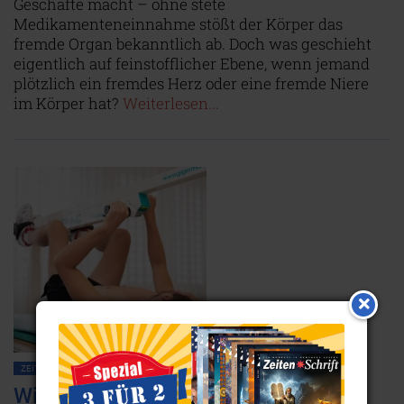
Geschäfte macht – ohne stete
Medikamenteneinnahme stößt der Körper das
fremde Organ bekanntlich ab. Doch was geschieht
eigentlich auf feinstofflicher Ebene, wenn jemand
plötzlich ein fremdes Herz oder eine fremde Niere
im Körper hat?
Weiterlesen...
ZEITENSCHRIFT NR. 35, S.36
HEILUNG
MEDIZIN
Wie Gelähmte wieder gehen lernen