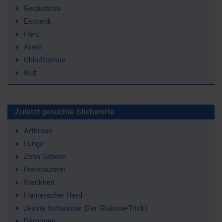
Gedächtnis
Esoterik
Herz
Atem
Okkultismus
Blut
Zuletzt gesuchte Stichworte
Arthrose
Lunge
Zehn Gebote
Freimaurerei
Krankheit
Hamerscher Herd
Jessie Inchauspé (Der Glukose-Trick)
Dämonen