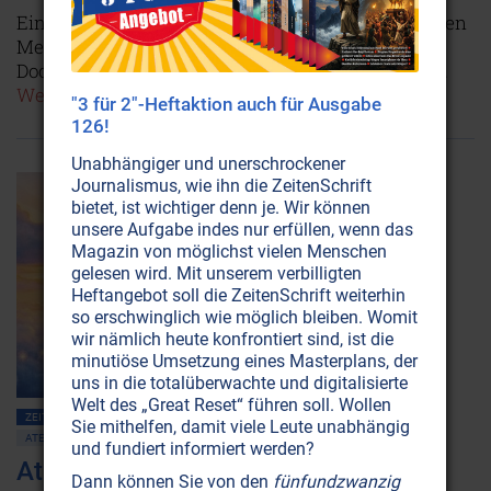
Ein neues medizinisches Gerät hilft gehbehinderten
Menschen, wieder auf eigenen Füssen zu stehen.
Doch die etablierte Medizin tut sich damit schwer.
Weiterlesen...
"3 für 2"-Heftaktion auch für Ausgabe
126!
Unabhängiger und unerschrockener
Journalismus, wie ihn die ZeitenSchrift
bietet, ist wichtiger denn je. Wir können
unsere Aufgabe indes nur erfüllen, wenn das
Magazin von möglichst vielen Menschen
gelesen wird. Mit unserem verbilligten
Heftangebot soll die ZeitenSchrift weiterhin
so erschwinglich wie möglich bleiben. Womit
wir nämlich heute konfrontiert sind, ist die
minutiöse Umsetzung eines Masterplans, der
uns in die totalüberwachte und digitalisierte
Welt des „Great Reset“ führen soll. Wollen
ZEITENSCHRIFT NR. 30, S.34
2. WELTKRIEG
AMERIKA
Sie mithelfen, damit viele Leute unabhängig
ATEM • PRANHA • AURA
GESUNDHEIT
HEILUNG
und fundiert informiert werden?
Atem: Verbindung zum Schöpfer
Dann können Sie von den
fünfundzwanzig