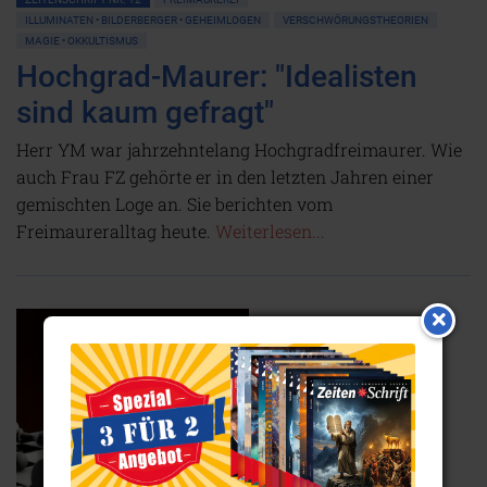
ILLUMINATEN • BILDERBERGER • GEHEIMLOGEN
VERSCHWÖRUNGSTHEORIEN
MAGIE • OKKULTISMUS
Hochgrad-Maurer: "Idealisten
sind kaum gefragt"
Herr YM war jahrzehntelang Hochgradfreimaurer. Wie
auch Frau FZ gehörte er in den letzten Jahren einer
gemischten Loge an. Sie berichten vom
Freimaureralltag heute.
Weiterlesen...