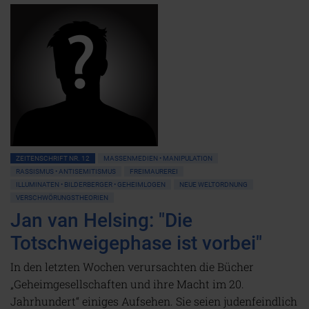
ZEITENSCHRIFT NR. 12
MASSENMEDIEN • MANIPULATION
RASSISMUS • ANTISEMITISMUS
FREIMAUREREI
ILLUMINATEN • BILDERBERGER • GEHEIMLOGEN
NEUE WELTORDNUNG
VERSCHWÖRUNGSTHEORIEN
Jan van Helsing: "Die
Totschweigephase ist vorbei"
In den letzten Wochen verursachten die Bücher
„Geheimgesellschaften und ihre Macht im 20.
Jahrhundert“ einiges Aufsehen. Sie seien judenfeindlich