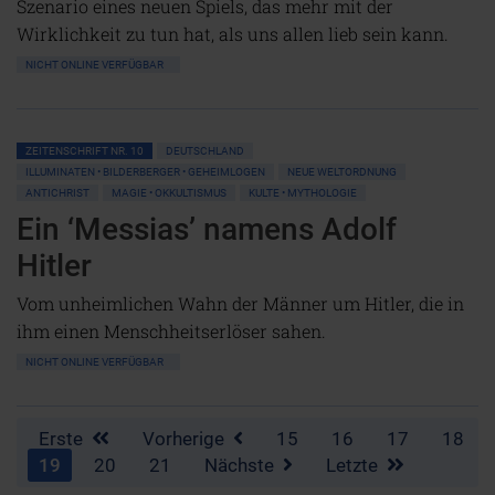
Szenario eines neuen Spiels, das mehr mit der
Wirklichkeit zu tun hat, als uns allen lieb sein kann.
NICHT ONLINE VERFÜGBAR
ZEITENSCHRIFT NR. 10
DEUTSCHLAND
ILLUMINATEN • BILDERBERGER • GEHEIMLOGEN
NEUE WELTORDNUNG
ANTICHRIST
MAGIE • OKKULTISMUS
KULTE • MYTHOLOGIE
Ein ‘Messias’ namens Adolf
Hitler
Vom unheimlichen Wahn der Männer um Hitler, die in
ihm einen Menschheitserlöser sahen.
NICHT ONLINE VERFÜGBAR
Erste
Vorherige
15
16
17
18
19
20
21
Nächste
Letzte