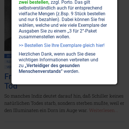
zwei bestellen,
zzgl. Porto. Das gilt
selbstverständlich auch für entsprechend
vielfache Mengen (z.Bsp. 9 Stück bestellen
und nur 6 bezahlen). Dabei können Sie frei
wählen, welche und wie viele Exemplare der
Ausgaben Sie zu einem „3 für 2“-Paket
zusammenstellen wollen.
>> Bestellen Sie Ihre Exemplare gleich hier!
Herzlichen Dank, wenn auch Sie diese
ZEITENSCHRIFT NR. 12
FREIMAUREREI
wichtigen Informationen verbreiten und
ILLUMINATEN • BILDERBERGER • GEHEIMLOGEN
NEUE WELTORDNUNG
zu
„Verteidiger des gesunden
VERSCHWÖRUNGSTHEORIEN
Menschenverstands“
werden.
Friedrich Schillers mysteriöser
Tod
So manches Indiz deutet darauf hin, daß Schiller keines
natürlichen Todes starb, sondern sterben mußte, weil er
den Illuminaten ein Dorn im Auge war.
Weiterlesen...