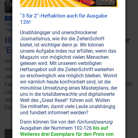
"3 für 2"-Heftaktion auch für Ausgabe
ZEITENSCHRIFT NR. 12
FREIMAUREREI
126!
ILLUMINATEN • BILDERBERGER • GEHEIMLOGEN
NEUE WELTORDNUNG
VERSCHWÖRUNGSTHEORIEN
Unabhängiger und unerschrockener
Illuminati: Die Verschwörung der
Journalismus, wie ihn die ZeitenSchrift
bietet, ist wichtiger denn je. Wir können
'Erleuchteten'
unsere Aufgabe indes nur erfüllen, wenn das
Magazin von möglichst vielen Menschen
Wie die Illuminati die Maurerei unterwanderten und
gelesen wird. Mit unserem verbilligten
welches ihre geheimen Ziele waren: Ende des 18.
Heftangebot soll die ZeitenSchrift weiterhin
so erschwinglich wie möglich bleiben. Womit
Jahrhunderts schickte ein Geheimbund sich an, die
wir nämlich heute konfrontiert sind, ist die
Freimaurerei zu unterwandern. Er tarnte sich mit Licht
minutiöse Umsetzung eines Masterplans, der
und Weisheit, doch in Wirklichkeit war er eine
uns in die totalüberwachte und digitalisierte
Ausgeburt der Dunkelheit: Der Orden der bayrischen
Welt des „Great Reset“ führen soll. Wollen
Sie mithelfen, damit viele Leute unabhängig
Illuminaten.
Weiterlesen...
und fundiert informiert werden?
Dann können Sie von den
fünfundzwanzig
Ausgaben der Nummern 102-126
bis auf
Weiteres drei Exemplare für den Preis von