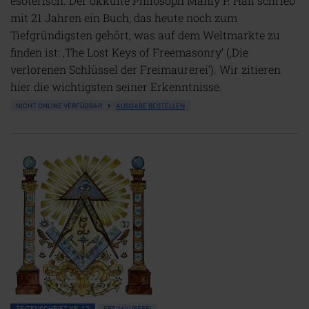
esoterisch. Der okkulte Philosoph Manly P. Hall schrieb
mit 21 Jahren ein Buch, das heute noch zum
Tiefgründigsten gehört, was auf dem Weltmarkte zu
finden ist: ‚The Lost Keys of Freemasonry‘ (‚Die
verlorenen Schlüssel der Freimaurerei‘). Wir zitieren
hier die wichtigsten seiner Erkenntnisse.
NICHT ONLINE VERFÜGBAR
AUSGABE BESTELLEN
ZEITENSCHRIFT NR. 12
FREIMAUREREI