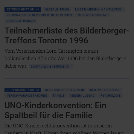
ZEITENSCHRIFT NR. 14
GLOBALISIERUNG
MASSENMEDIEN • MANIPULATION
ILLUMINATEN • BILDERBERGER • GEHEIMLOGEN
NEUE WELTORDNUNG
ZINSGELD • BANKEN
Teilnehmerliste des Bilderberger-
Treffens Toronto 1996
Vom Vorsitzenden Lord Carrington bis zur
holländischen Königin: Wer 1996 bei den Bilderbergern
dabei war.
NICHT ONLINE VERFÜGBAR
ZEITENSCHRIFT NR. 13
GESELLSCHAFT ALLGEMEIN
NEUE WELTORDNUNG
VERSCHWÖRUNGSTHEORIEN
FAMILIE
KINDER • JUGEND
PSYCHOLOGIE
UNO-Kinderkonvention: Ein
Spaltbeil für die Familie
Die UNO-Kinderrechtskonvention ist in unseren
Ländern in Kraft. Hinter ihren schönen Worten lauert