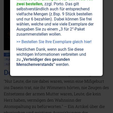
zwei bestellen,
zzgl. Porto. Das gilt
selbstverständlich auch für entsprechend
vielfache Mengen (z.Bsp. 9 Stück bestellen
und nur 6 bezahlen). Dabei können Sie frei
wählen, welche und wie viele Exemplare der
Ausgaben Sie zu einem „3 für 2“-Paket
zusammenstellen wollen.
>> Bestellen Sie Ihre Exemplare gleich hier!
Herzlichen Dank, wenn auch Sie diese
wichtigen Informationen verbreiten und
ZEITENSCHRIFT NR. 8
BEWUSSTSEIN
GEIST
KREBS
zu
„Verteidiger des gesunden
PLANET ERDE • UMWELTSCHUTZ
ATOMSPALTUNG • RADIOAKTIVITÄT
Menschenverstands“
werden.
ALTERNATIVE WISSENSCHAFT
SCHAUBERGER
WISSENSCHAFT UND ETHIK
Der Fluch der Atomspaltung
"Nur Leute, die nie dabei waren, wenn eine Mißgeburt
ins Dasein trat, nie ihr Wimmern hörten, nie Zeugen des
Entsetzens der armen Mutter waren, Leute, die kein
Herz haben, vermögen den Wahnsinn der
Atomspaltung zu befürworten." – Ein Artikel über die
physischen und geistigen Auswirkungen der