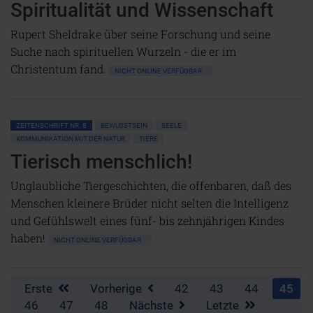
Spiritualität und Wissenschaft
Rupert Sheldrake über seine Forschung und seine
Suche nach spirituellen Wurzeln - die er im
Christentum fand.
NICHT ONLINE VERFÜGBAR
ZEITENSCHRIFT NR. 8
BEWUSSTSEIN
SEELE
KOMMUNIKATION MIT DER NATUR
TIERE
Tierisch menschlich!
Unglaubliche Tiergeschichten, die offenbaren, daß des
Menschen kleinere Brüder nicht selten die Intelligenz
und Gefühlswelt eines fünf- bis zehnjährigen Kindes
haben!
NICHT ONLINE VERFÜGBAR
Erste
Vorherige
42
43
44
45
46
47
48
Nächste
Letzte