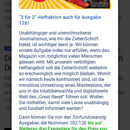
Und welche geistige Einfärbung wird das kommende
Wassermannzeitalter aufweisen? Was ist das
"3 für 2"-Heftaktion auch für Ausgabe
Christusbewußtsein - und wie kann man es erlangen?
126!
NICHT ONLINE VERFÜGBAR
Unabhängiger und unerschrockener
Journalismus, wie ihn die ZeitenSchrift
bietet, ist wichtiger denn je. Wir können
ZEITENSCHRIFT NR. 9
GEBET • MEDITATION
LEBENSHILFE
PSYCHOLOGIE
unsere Aufgabe indes nur erfüllen, wenn das
Depressionen: Der Same muß im
Magazin von möglichst vielen Menschen
gelesen wird. Mit unserem verbilligten
Dunkeln keimen
Heftangebot soll die ZeitenSchrift weiterhin
so erschwinglich wie möglich bleiben. Womit
Der Fall in ein tiefes Loch - wer kennt ihn nicht? Eileen
wir nämlich heute konfrontiert sind, ist die
Caddy, Mitbegründerin der Findhorn-Gemeinschaft,
minutiöse Umsetzung eines Masterplans, der
uns in die totalüberwachte und digitalisierte
erzählt über die innere Stimme, ihre Zeit der Depression
Welt des „Great Reset“ führen soll. Wollen
- und wie sie zurück ins Licht fand.
Sie mithelfen, damit viele Leute unabhängig
und fundiert informiert werden?
NICHT ONLINE VERFÜGBAR
Dann können Sie von den
fünfundzwanzig
Ausgaben der Nummern 102-126
bis auf
Weiteres drei Exemplare für den Preis von