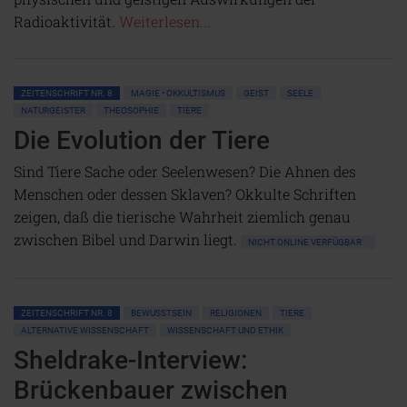
Radioaktivität.
Weiterlesen...
ZEITENSCHRIFT NR. 8
MAGIE • OKKULTISMUS
GEIST
SEELE
NATURGEISTER
THEOSOPHIE
TIERE
Die Evolution der Tiere
Sind Tiere Sache oder Seelenwesen? Die Ahnen des
Menschen oder dessen Sklaven? Okkulte Schriften
zeigen, daß die tierische Wahrheit ziemlich genau
zwischen Bibel und Darwin liegt.
NICHT ONLINE VERFÜGBAR
ZEITENSCHRIFT NR. 8
BEWUSSTSEIN
RELIGIONEN
TIERE
ALTERNATIVE WISSENSCHAFT
WISSENSCHAFT UND ETHIK
Sheldrake-Interview:
Brückenbauer zwischen