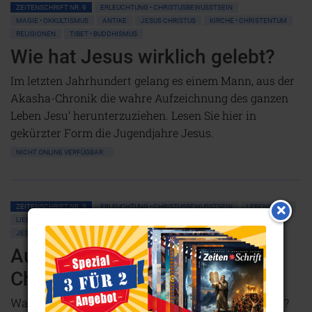
ZEITENSCHRIFT NR. 9
ERLEUCHTUNG • CHRISTUSBEWUSSTSEIN
MAGIE • OKKULTISMUS
ANTIKE
JESUS CHRISTUS
KIRCHE • CHRISTENTUM
RELIGIONEN
TIBET • BUDDHISMUS
Wie hat Jesus wirklich gelebt?
Im letzten Jahrhundert gelang es einem Mann, aus der
Akasha-Chronik die wahre Aufzeichnung des ganzen
Leben Jesu’ herunterzuziehen. Lesen Sie hier in
gekürzter Form die Jugendjahre Jesus.
NICHT ONLINE VERFÜGBAR
ZEITENSCHRIFT NR. 9
ERLEUCHTUNG • CHRISTUSBEWUSSTSEIN
LEBENSHILFE
LIEBE
GEIST
PROPHEZEIUNGEN
WASSERMANN-ZEITALTER
JESUS CHRISTUS
RELIGIONEN
Auf dem Pfad zum
Christusbewußtsein
Was hat es mit dem ‘Zweiten Kommen Jesu’ auf sich?