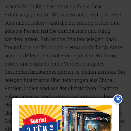
umgekehrt haben bestimmt auch Sie diese
Erfahrung gemacht: Sie waren aufgeregt, gestresst
oder unzufrieden – und die Berührung durch eine
geliebte Person hat Sie durchatmen und ruhig
werden lassen. Zahlreiche Studien belegen, dass
freundliche Berührungen – etwa auch durch Ärzte
oder das Pflegepersonal – eine positive Wirkung
haben und sogar zu einer Verbesserung des
Gesundheitszustandes führen, ja, heilen können. Das
belegen historische Überlieferungen aus China,
Persien, Indien und aus der christlichen Tradition.
Schon Jesus legte die Hände auf, um zu heilen.
Heutzutage wiederum nutzen viele alternative
Heilmethoden Berührung, vor allem im Bereich der
Schmerztherapie: von der klassischen Massage über
Akupressur, dem „Touch for Health“ in der