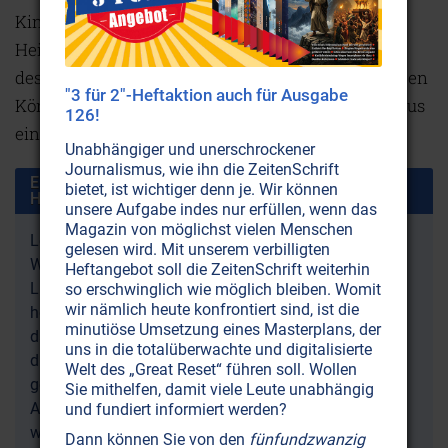
Kinesiologie bis hin zu Shiatsu. Wobei holistische
Heilmethoden, die über Berührung arbeiten, auch
deshalb florieren, weil sie nicht nur dem physischen
"3 für 2"-Heftaktion auch für Ausgabe
Körper auf die Beine helfen, sondern darüber hinaus
126!
eine Wohltat für die Seele sind.
Unabhängiger und unerschrockener
Journalismus, wie ihn die ZeitenSchrift
Ende des Artikelauszugs „Menschen berühren:
bietet, ist wichtiger denn je. Wir können
Heilsam – oder ein Gesundheitsrisiko?“
unsere Aufgabe indes nur erfüllen, wenn das
Magazin von möglichst vielen Menschen
Lesen Sie im vollständigen Artikel, was die
gelesen wird. Mit unserem verbilligten
Wissenschaft über die positive Macht der „tätlichen“
Heftangebot soll die ZeitenSchrift weiterhin
Liebe, also der körperlichen Berührung, bereits alles
so erschwinglich wie möglich bleiben. Womit
wir nämlich heute konfrontiert sind, ist die
herausgefunden hat und wie wir in unserem Alltag
minutiöse Umsetzung eines Masterplans, der
davon geprägt sind. Dann werden Sie erkennen, dass
uns in die totalüberwachte und digitalisierte
die neue Normalität von „Social Distancing“ und
Welt des „Great Reset“ führen soll. Wollen
gesellschaftlicher Isolation viel schlimmere
Sie mithelfen, damit viele Leute unabhängig
Auswirkungen auf die Menschen hat als wir
und fundiert informiert werden?
wahrhaben wollen. Sie finden dieses inspirierende
Dann können Sie von den
fünfundzwanzig