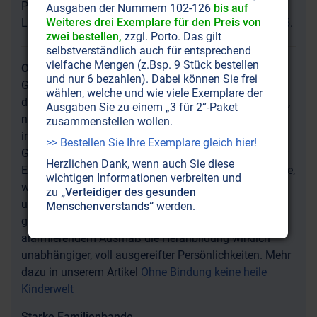
Plädoyer für mehr Zwischenmenschlichkeit in voller
Ausgaben der Nummern 102-126
bis auf
Schrift
Zeiten
Weiteres drei Exemplare für den Preis von
Länge in unserer
-Druckausgabe Nr. 105
.
zwei bestellen,
zzgl. Porto. Das gilt
selbstverständlich auch für entsprechend
vielfache Mengen (z.Bsp. 9 Stück bestellen
Ohne Bindung keine heile Kinderwelt
und nur 6 bezahlen). Dabei können Sie frei
Gewalt und fehlende Bildungserfolge an den Schulen,
wählen, welche und wie viele Exemplare der
desinteressierte, konformistische Jugendliche, unreife,
Ausgaben Sie zu einem „3 für 2“-Paket
nicht bindungsfähige Erwachsene – was läuft falsch
zusammenstellen wollen.
in unseren westlichen Wohlstands- und Hektik-
>> Bestellen Sie Ihre Exemplare gleich hier!
Gesellschaften? Bahnbrechende Erkenntnisse aus der
Herzlichen Dank, wenn auch Sie diese
Entwicklungspsychologie zeigen: Gerade unser Glaube,
wichtigen Informationen verbreiten und
wir müßten Kinder so früh wie möglich von uns
zu
„Verteidiger des gesunden
unabhängig machen und Kinder würden am besten in
Menschenverstands“
werden.
großen Gruppen Gleichaltriger gedeihen, verhindert in
alarmierendem Ausmaß die Heranbildung wirklich
unabhängiger, voll ausgereifter Persönlichkeiten. Mehr
dazu in unserem Artikel
Ohne Bindung keine heile
Kinderwelt
Starke Familienbande