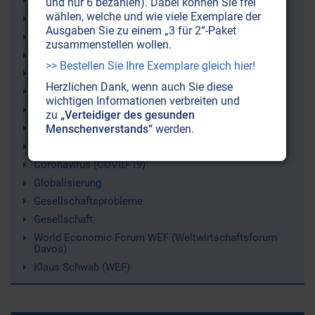
Volksmanipulation
und nur 6 bezahlen). Dabei können Sie frei
wählen, welche und wie viele Exemplare der
Bitcoin (digitale Kryptowährungen)
Ausgaben Sie zu einem „3 für 2“-Paket
Überwachung
zusammenstellen wollen.
Rockefeller (Foundation)
>> Bestellen Sie Ihre Exemplare gleich hier!
Wirtschaftskrisen
Herzlichen Dank, wenn auch Sie diese
Politik
wichtigen Informationen verbreiten und
Neue Weltordnung (New World Order NWO)
zu
„Verteidiger des gesunden
Bill Gates (Bill and Melinda Gates Foundation)
Menschenverstands“
werden.
Gentechnologie
Coronavirus (COVID-19)
Globalisierung
Gesellschaftsprobleme
Gesellschaft
World Economic Forum WEF (Weltwirtschaftsforum
Davos)
Klaus Schwab (WEF)