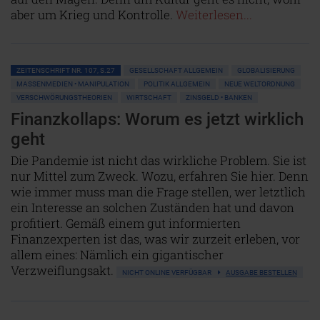
aber um Krieg und Kontrolle.
Weiterlesen...
ZEITENSCHRIFT NR. 107, S.27
GESELLSCHAFT ALLGEMEIN
GLOBALISIERUNG
MASSENMEDIEN • MANIPULATION
POLITIK ALLGEMEIN
NEUE WELTORDNUNG
VERSCHWÖRUNGSTHEORIEN
WIRTSCHAFT
ZINSGELD • BANKEN
Finanzkollaps: Worum es jetzt wirklich
geht
Die Pandemie ist nicht das wirkliche Problem. Sie ist
nur Mittel zum Zweck. Wozu, erfahren Sie hier. Denn
wie immer muss man die Frage stellen, wer letztlich
ein Interesse an solchen Zuständen hat und davon
profitiert. Gemäß einem gut informierten
Finanzexperten ist das, was wir zurzeit erleben, vor
allem eines: Nämlich ein gigantischer
Verzweiflungsakt.
NICHT ONLINE VERFÜGBAR
AUSGABE BESTELLEN