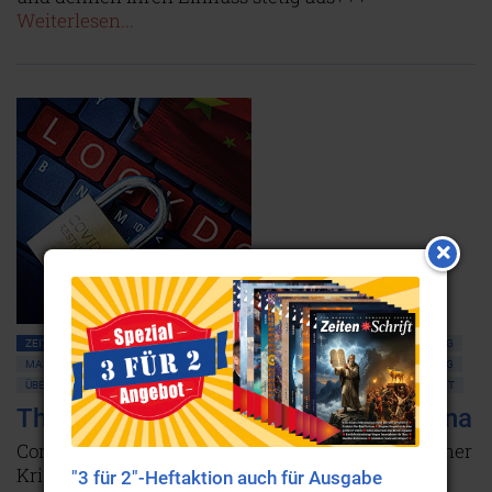
Weiterlesen...
ZEITENSCHRIFT NR. 104, S.24
GESELLSCHAFT ALLGEMEIN
GLOBALISIERUNG
MASSENMEDIEN • MANIPULATION
POLITIK ALLGEMEIN
NEUE WELTORDNUNG
ÜBERWACHUNG • MIND CONTROL
VERSCHWÖRUNGSTHEORIEN
WIRTSCHAFT
The Great Reset: Die Welt nach Corona
Corona hat geschafft, was vorher schon lange keiner
Krise mehr gelungen ist: Wir bewegen uns mit
"3 für 2"-Heftaktion auch für Ausgabe