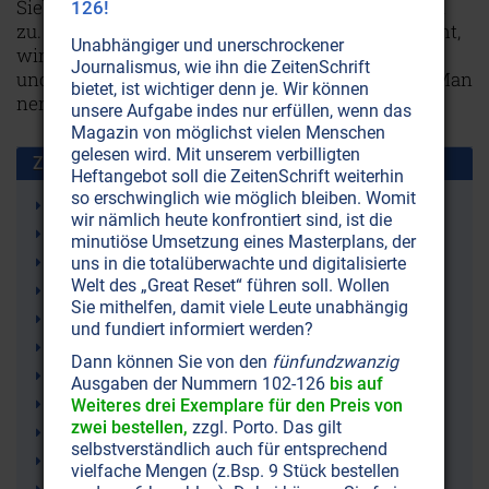
Siebenmeilenstiefeln auf eine neu geordnete Welt
126!
zu. Wenn es nach den Plänen einiger weniger geht,
Unabhängiger und unerschrockener
wird unsere Zukunft digitalisiert, genmanipuliert
Journalismus, wie ihn die ZeitenSchrift
und durch künstliche Intelligenz gesteuert sein. Man
bietet, ist wichtiger denn je. Wir können
nennt es „The Great Reset“.
Weiterlesen...
unsere Aufgabe indes nur erfüllen, wenn das
Magazin von möglichst vielen Menschen
gelesen wird. Mit unserem verbilligten
Zusammen benutzt mit:
Heftangebot soll die ZeitenSchrift weiterhin
so erschwinglich wie möglich bleiben. Womit
Finanzmonopol
wir nämlich heute konfrontiert sind, ist die
Finanzoligarchie
minutiöse Umsetzung eines Masterplans, der
Finanzwelt
uns in die totalüberwachte und digitalisierte
Welt des „Great Reset“ führen soll. Wollen
Geldmonopol
Sie mithelfen, damit viele Leute unabhängig
Vanguard (Finanzdienstleister)
und fundiert informiert werden?
Hochfinanz
Dann können Sie von den
fünfundzwanzig
Weltverschwörungstheorien
Ausgaben der Nummern 102-126
bis auf
Verschwörungstheorien
Weiteres drei Exemplare für den Preis von
zwei bestellen,
zzgl. Porto. Das gilt
Wirtschaft
selbstverständlich auch für entsprechend
Digitalisierung
vielfache Mengen (z.Bsp. 9 Stück bestellen