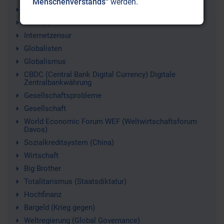
Menschenverstands“
werden.
Überwachung
Internet
Internetzensur
Globalisten
Globalismus
CBDC (Central Bank Digital Currency) Digitale
Zentralbankwährung
Gesellschaftsprobleme
Gesellschaft
World Economic Forum WEF (Weltwirtschaftsforum
Davos)
Sozialkreditsystem (China)
Wirtschaft
Big Brother
Totalitarismus (Staatsdiktatur)
Hochfinanz
Bargeld (Krieg gegen)
Weltregierung (Global Governance)