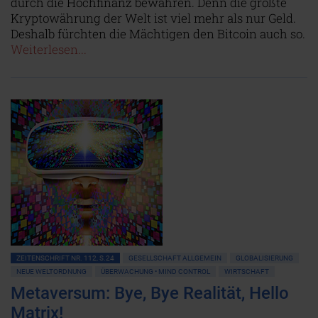
durch die Hochfinanz bewahren. Denn die größte
Kryptowährung der Welt ist viel mehr als nur Geld.
Deshalb fürchten die Mächtigen den Bitcoin auch so.
Weiterlesen...
ZEITENSCHRIFT NR. 112, S.24
GESELLSCHAFT ALLGEMEIN
GLOBALISIERUNG
NEUE WELTORDNUNG
ÜBERWACHUNG • MIND CONTROL
WIRTSCHAFT
Metaversum: Bye, Bye Realität, Hello
Matrix!