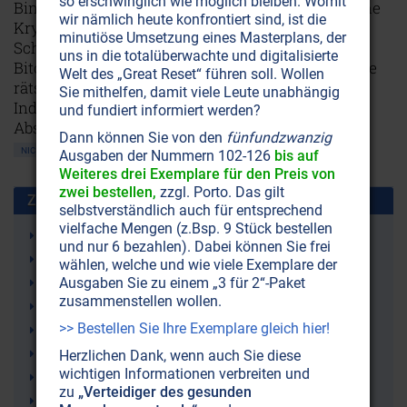
so erschwinglich wie möglich bleiben. Womit
Binnen kurzer Zeit erlangte eine rein elektronische
wir nämlich heute konfrontiert sind, ist die
Kryptowährung, zu der es keine Münzen oder
minutiöse Umsetzung eines Masterplans, der
Scheine gibt, große Bekanntheit. Der „Wert“ des
uns in die totalüberwachte und digitalisierte
Bitcoin explodierte, sackte dann wieder ab und alle
Welt des „Great Reset“ führen soll. Wollen
rätseln, wie es weitergeht. Doch immer mehr
Sie mithelfen, damit viele Leute unabhängig
Indizien sprechen dafür, dass Bitcoin & Co. die
und fundiert informiert werden?
Abschaffung des Bargelds vorbereiten sollen.
Dann können Sie von den
fünfundzwanzig
NICHT ONLINE VERFÜGBAR
AUSGABE BESTELLEN
Ausgaben der Nummern 102-126
bis auf
Weiteres drei Exemplare für den Preis von
zwei bestellen,
zzgl. Porto. Das gilt
Zusammen benutzt mit:
selbstverständlich auch für entsprechend
vielfache Mengen (z.Bsp. 9 Stück bestellen
Finanzmonopol
und nur 6 bezahlen). Dabei können Sie frei
Bitcoin (digitale Kryptowährungen)
wählen, welche und wie viele Exemplare der
Ausgaben Sie zu einem „3 für 2“-Paket
Digitalisierung
zusammenstellen wollen.
Geldmonopol
>> Bestellen Sie Ihre Exemplare gleich hier!
Finanzwelt
Geld (Finanzsystem)
Herzlichen Dank, wenn auch Sie diese
wichtigen Informationen verbreiten und
Neue Weltordnung (New World Order NWO)
zu
„Verteidiger des gesunden
Finanzoligarchie