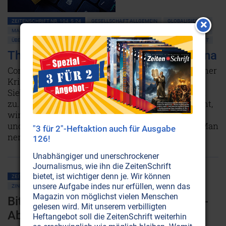
ZEITENSCHRIFT NR. 104, S.24
GESELLSCHAFT ALLGEMEIN
GLOBALISIERUNG
MASSENMEDIEN • MANIPULATION
POLITIK ALLGEMEIN
NEUE WELTORDNUNG
ÜBERWACHUNG • MIND CONTROL
VERSCHWÖRUNGSTHEORIEN
WIRTSCHAFT
The Great Reset: Die Welt nach Corona
Corona hat geschafft, was vorher schon lange keiner
Krise mehr gelungen ist: Wir bewegen uns mit
Siebenmeilenstiefeln auf eine neu geordnete Welt
zu. Wenn es nach den Plänen einiger weniger geht,
wird unsere Zukunft digitalisiert, genmanipuliert
und durch künstliche Intelligenz gesteuert sein. Man
"3 für 2"-Heftaktion auch für Ausgabe
nennt es „The Great Reset“.
Weiterlesen...
126!
Unabhängiger und unerschrockener
Journalismus, wie ihn die ZeitenSchrift
bietet, ist wichtiger denn je. Wir können
ZEITENSCHRIFT NR. 94, S.27
GLOBALISIERUNG
WIRTSCHAFT
unsere Aufgabe indes nur erfüllen, wenn das
ZINSGELD • BANKEN
Magazin von möglichst vielen Menschen
Bitcoin: Vorbereitung für die Bargeld-
gelesen wird. Mit unserem verbilligten
Abschaffung
Heftangebot soll die ZeitenSchrift weiterhin