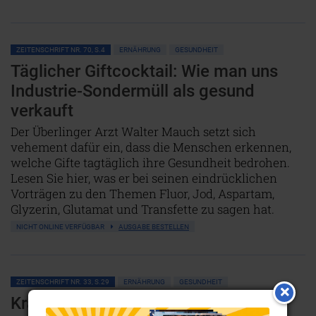
ZEITENSCHRIFT NR. 70, S.4
ERNÄHRUNG
GESUNDHEIT
Täglicher Giftcocktail: Wie man uns
Industrie-Sondermüll als gesund
verkauft
Der Überlinger Arzt Walter Mauch setzt sich
vehement dafür ein, dass die Menschen erkennen,
welche Gifte tagtäglich ihre Gesundheit bedrohen.
Lesen Sie hier, was er bei seinen eindrücklichen
Vorträgen zu den Themen Fluor, Jod, Aspartam,
Glyzerin, Glutamat und Transfette zu sagen hat.
NICHT ONLINE VERFÜGBAR
AUSGABE BESTELLEN
ZEITENSCHRIFT NR. 33, S.29
ERNÄHRUNG
GESUNDHEIT
Krank durch das falsche Salz?