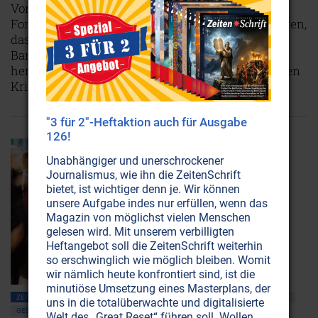
Von den Gefahren des raffinierten Kochsalzes: Die
Forschungen von Peter Ferreira und anderen zeigen,
dass Salz nicht gleich Salz ist. Es gibt eine ganze
Bandbreite von Salzen, angefangen beim
herkömmlichen Kochsalz bis hin zum sogenannten
Kristallsalz.
NICHT ONLINE VERFÜGBAR
AUSGABE BESTELLEN
"3 für 2"-Heftaktion auch für Ausgabe
126!
Unabhängiger und unerschrockener
Journalismus, wie ihn die ZeitenSchrift
bietet, ist wichtiger denn je. Wir können
unsere Aufgabe indes nur erfüllen, wenn das
Magazin von möglichst vielen Menschen
gelesen wird. Mit unserem verbilligten
Heftangebot soll die ZeitenSchrift weiterhin
so erschwinglich wie möglich bleiben. Womit
wir nämlich heute konfrontiert sind, ist die
minutiöse Umsetzung eines Masterplans, der
ZEITENSCHRIFT NR. 28, S.46
ÜBERWACHUNG • MIND CONTROL
ERNÄHRUNG
uns in die totalüberwachte und digitalisierte
GESUNDHEIT
Welt des „Great Reset“ führen soll. Wollen