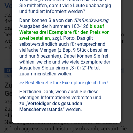
Vom Feind übernommen
Sie mithelfen, damit viele Leute unabhängig
und fundiert informiert werden?
Feindliche Übernahmen sind in der Wirtschaft an
Dann können Sie von den
fünfundzwanzig
der Tagesordnung. Doch leider nicht nur dort. Auf
Ausgaben der Nummern 102-126
bis auf
mannigfaltige Weise werden wir im Alltag
Weiteres drei Exemplare für den Preis von
beeinflusst und manipuliert, ohne es zu merken. So
zwei bestellen,
zzgl. Porto. Das gilt
wird unser Geist träge und unser Körper krank. Der
selbstverständlich auch für entsprechend
Schutz indes liegt in uns selbst.
Weiterlesen...
vielfache Mengen (z.Bsp. 9 Stück bestellen
und nur 6 bezahlen). Dabei können Sie frei
wählen, welche und wie viele Exemplare der
Ausgaben Sie zu einem „3 für 2“-Paket
ZEITENSCHRIFT NR. 3, S.50
KINDER • JUGEND
ERNÄHRUNG
GESUNDHEIT
zusammenstellen wollen.
MEDIZIN
ÜBERSÄUERUNG
ZÄHNE
>> Bestellen Sie Ihre Exemplare gleich hier!
Zucker: Süsser Angriff auf die
Herzlichen Dank, wenn auch Sie diese
Gesundheit
wichtigen Informationen verbreiten und
Kinder werden schon von Geburt an auf
zu
„Verteidiger des gesunden
Zuckerkonsum getrimmt — oft, ohne daß es die
Menschenverstands“
werden.
Eltern merken, denn der Zucker ist in den
Nahrungsmitteln meist gut, versteckt'. Er macht
jedoch aggressiv und leistungsschwach, zerstört die