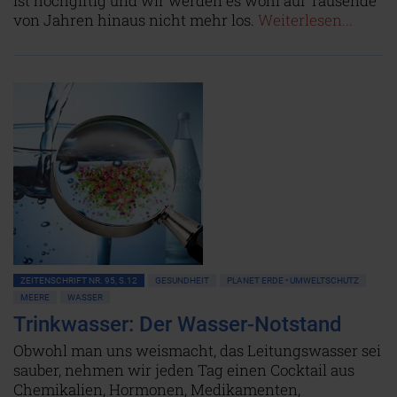
ist hochgiftig und wir werden es wohl auf Tausende
von Jahren hinaus nicht mehr los.
Weiterlesen...
ZEITENSCHRIFT NR. 95, S.12
GESUNDHEIT
PLANET ERDE • UMWELTSCHUTZ
MEERE
WASSER
Trinkwasser: Der Wasser-Notstand
Obwohl man uns weismacht, das Leitungswasser sei
sauber, nehmen wir jeden Tag einen Cocktail aus
Chemikalien, Hormonen, Medikamenten,