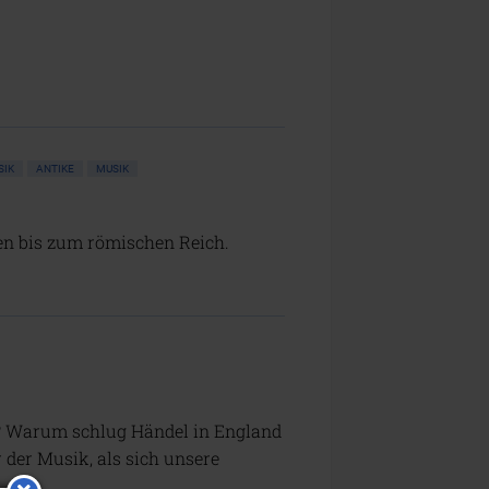
SIK
ANTIKE
MUSIK
en bis zum römischen Reich.
? Warum schlug Händel in England
der Musik, als sich unsere