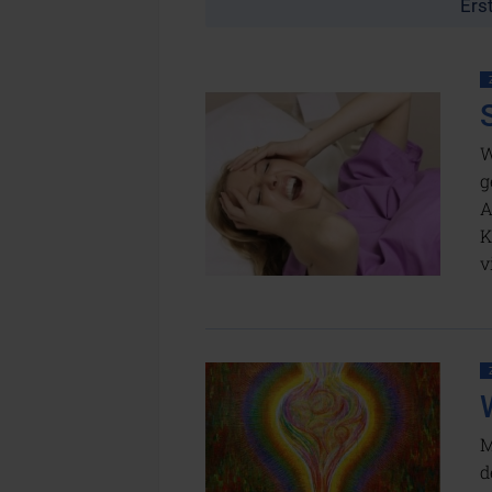
Ers
W
g
A
K
v
M
d