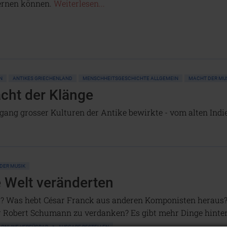
ernen können.
Weiterlesen...
N
ANTIKES GRIECHENLAND
MENSCHHEITSGESCHICHTE ALLGEMEIN
MACHT DER MU
acht der Klänge
gang grosser Kulturen der Antike bewirkte - vom alten Indi
DER MUSIK
e Welt veränderten
s? Was hebt César Franck aus anderen Komponisten heraus
r Robert Schumann zu verdanken? Es gibt mehr Dinge hinter 
T ONLINE VERFÜGBAR
AUSGABE BESTELLEN