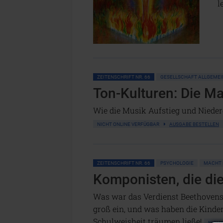
l
ZEITENSCHRIFT NR. 66
GESELLSCHAFT ALLGEMEI
Ton-Kulturen: Die M
Wie die Musik Aufstieg und Nieder
NICHT ONLINE VERFÜGBAR
AUSGABE BESTELLEN
ZEITENSCHRIFT NR. 66
PSYCHOLOGIE
MACHT 
Komponisten, die di
Was war das Verdienst Beethoven
groß ein, und was haben die Kinde
Schulweisheit träumen ließe!
NICH