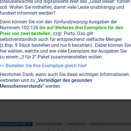
totalüberwachte und digitalisierte Welt des „Great Reset“ führen
inem kosmischen Musikinstrument.
Weiterlesen...
soll. Wollen Sie mithelfen, damit viele Leute unabhängig und
fundiert informiert werden?
Dann können Sie von den
fünfundzwanzig
Ausgaben der
Nummern 102-126
bis auf Weiteres drei Exemplare für den
Preis von zwei bestellen,
zzgl. Porto. Das gilt
selbstverständlich auch für entsprechend vielfache Mengen
(z.Bsp. 9 Stück bestellen und nur 6 bezahlen). Dabei können Sie
ZEITENSCHRIFT NR. 57
ATEM • PRANHA • AURA
MACHT DER MUSIK
MUSIK
frei wählen, welche und wie viele Exemplare der Ausgaben Sie
System37: Immer in "Stimmung" sein
zu einem „3 für 2“-Paket zusammenstellen wollen.
>> Bestellen Sie Ihre Exemplare gleich hier!
nser Wesen drückt sich, wie wir im vorangegangenen Artike
timme aus. Obwohl sie in ihrer individuellen Ausprägung ein
Herzlichen Dank, wenn auch Sie diese wichtigen Informationen
verbreiten und zu
„Verteidiger des gesunden
inen Grundton gemäß den zwölf Halbtönen einer Oktave auf.
Menschenverstands“
werden.
rundton bestimmen läßt, kann sich mit einer entsprechenden
eiterlesen...
ZEITENSCHRIFT NR. 27
MACHT DER MUSIK
UNIVERSUM
KOMMUNIKATION MIT DER NA