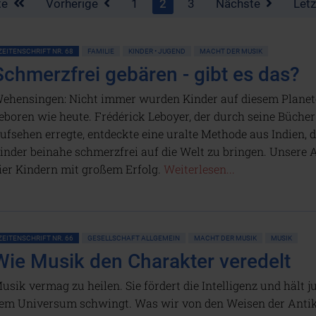
te
Vorherige
1
2
3
Nächste
Let
ZEITENSCHRIFT NR. 68
FAMILIE
KINDER • JUGEND
MACHT DER MUSIK
Schmerzfrei gebären - gibt es das?
ehensingen: Nicht immer wurden Kinder auf diesem Planet
eboren wie heute. Frédérick Leboyer, der durch seine Bücher
ufsehen erregte, entdeckte eine uralte Methode aus Indien, d
inder beinahe schmerzfrei auf die Welt zu bringen. Unsere Aut
ier Kindern mit großem Erfolg.
Weiterlesen...
ZEITENSCHRIFT NR. 66
GESELLSCHAFT ALLGEMEIN
MACHT DER MUSIK
MUSIK
Wie Musik den Charakter veredelt
usik vermag zu heilen. Sie fördert die Intelligenz und hält j
em Universum schwingt. Was wir von den Weisen der Anti