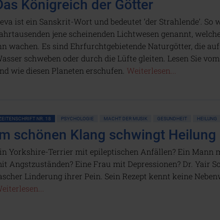
Das Königreich der Götter
eva ist ein Sanskrit-Wort und bedeutet ‘der Strahlende’. So w
ahrtausenden jene scheinenden Lichtwesen genannt, welche
hn wachen. Es sind Ehrfurchtgebietende Naturgötter, die au
asser schweben oder durch die Lüfte gleiten. Lesen Sie vo
nd wie diesen Planeten erschufen.
Weiterlesen...
ZEITENSCHRIFT NR. 18
PSYCHOLOGIE
MACHT DER MUSIK
GESUNDHEIT
HEILUNG
Im schönen Klang schwingt Heilung
in Yorkshire-Terrier mit epileptischen Anfällen? Ein Mann 
it Angstzuständen? Eine Frau mit Depressionen? Dr. Yair Sch
ascher Linderung ihrer Pein. Sein Rezept kennt keine Neben
eiterlesen...