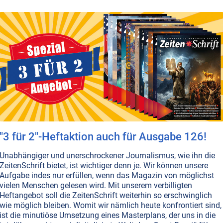
ZEITENSCHRIFT NR. 66
MACHT DER MUSIK
KOMMUNIKATION MIT DER NATUR
NATURG
Von klingenden Quallen und singen
asser und Musik haben eine viel engere Verbindung, als wir
uallen musikalisch sind und was die singenden Wale für di
"3 für 2"-Heftaktion auch für Ausgabe 126!
Unabhängiger und unerschrockener Journalismus, wie ihn die
ZeitenSchrift bietet, ist wichtiger denn je. Wir können unsere
ZEITENSCHRIFT NR. 57
ATEM • PRANHA • AURA
MACHT DER MUSIK
MUSIK
Aufgabe indes nur erfüllen, wenn das Magazin von möglichst
Nada Brahma: Der Mensch ist Klang
vielen Menschen gelesen wird. Mit unserem verbilligten
Heftangebot soll die ZeitenSchrift weiterhin so erschwinglich
nser Wesen offenbart sich durch die Stimme. Man hört ihr 
wie möglich bleiben. Womit wir nämlich heute konfrontiert sind,
ist die minutiöse Umsetzung eines Masterplans, der uns in die
ind. Die richtigen Töne halten uns im seelischen Gleichgewi