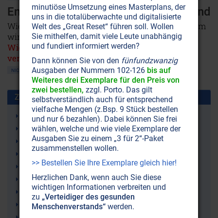
minutiöse Umsetzung eines Masterplans, der
Entlarvt: Das Märchen vom toten Mond
uns in die totalüberwachte und digitalisierte
Wie der Mond wirklich beschaffen ist – und warum
Welt des „Great Reset“ führen soll. Wollen
wir das nicht wissen sollen.
Sie mithelfen, damit viele Leute unabhängig
und fundiert informiert werden?
Wiederveröffentlichung, erstmalig in der
vergriffenen ZeitenSchrift Nr. 5 erschienen!
Dann können Sie von den
fünfundzwanzig
Ausgaben der Nummern 102-126
bis auf
NICHT ONLINE VERFÜGBAR
AUSGABE BESTELLEN
Weiteres drei Exemplare für den Preis von
zwei bestellen,
zzgl. Porto. Das gilt
Zusammen benutzt mit:
selbstverständlich auch für entsprechend
vielfache Mengen (z.Bsp. 9 Stück bestellen
Raumfahrt
und nur 6 bezahlen). Dabei können Sie frei
Raumschiffe
wählen, welche und wie viele Exemplare der
Ausgaben Sie zu einem „3 für 2“-Paket
Weltall
zusammenstellen wollen.
UFOs
>> Bestellen Sie Ihre Exemplare gleich hier!
Lügen
Herzlichen Dank, wenn auch Sie diese
Verschwörungstheorien
wichtigen Informationen verbreiten und
Science Fiction
zu
„Verteidiger des gesunden
NASA
Menschenverstands“
werden.
Mondlandung