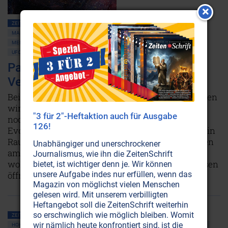
ZEITENSCHRIFT NR. 104, S.50
INSZENIERTE KRIEGE
MASSENMEDIEN • MANIPULATION
VERSCHWÖRUNGSTHEORIEN
MENSCHHEITSGESCHICHTE ALLGEMEIN
HOHLE PLANETEN • HOHLE ERDE
UFOS
UNIVERSUM
KULTE • MYTHOLOGIE
ATLANTIS • LEMURIA
Paralleluniversum: Vorwärts in die
Vergangenheit
Beim Studium unkonventioneller Geschichtsquellen
wird klar: Wir stehen heute weder zivilisatorisch
"3 für 2"-Heftaktion auch für Ausgabe
noch ethisch an der Spitze der menschlichen
126!
Evolution. Schon in prähistorischer Zeit war man in
Raumschiffen unterwegs. Und Atombomben waren
Unabhängiger und unerschrockener
am Untergang ganzer Kontinente beteiligt. Nun
Journalismus, wie ihn die ZeitenSchrift
wollen Wissenschaftler das Tor zu Paralleluniversen
bietet, ist wichtiger denn je. Wir können
öffnen.
Weiterlesen...
unsere Aufgabe indes nur erfüllen, wenn das
Magazin von möglichst vielen Menschen
gelesen wird. Mit unserem verbilligten
Heftangebot soll die ZeitenSchrift weiterhin
so erschwinglich wie möglich bleiben. Womit
ZEITENSCHRIFT NR. 1, S.26
ALTERNATIVE 3 • MARS • MOND
wir nämlich heute konfrontiert sind, ist die
HOHLE PLANETEN • HOHLE ERDE
MOND
UFOS
HOHLE ERDE • PLANETEN