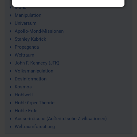
Mond
Manipulation
Universum
Apollo-Mond-Missionen
Stanley Kubrick
Propaganda
Weltraum
John F. Kennedy (JFK)
Volksmanipulation
Desinformation
Kosmos
Hohlwelt
Hohlkörper-Theorie
Hohle Erde
Ausserirdische (Außerirdische Zivilisationen)
Weltraumforschung